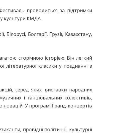
. Фестиваль проводиться за підтримки
ту культури КМДА.
 Білорусі, Болгарії, Грузії, Казахстану,
агатою сторічною історією. Він легкий
ї літературної класики у поєднанні з
цій, серед яких: виставки народних
 музичних і танцювальних колективів,
ло новацій. У програмі Гранд-концертів
зиканти, провідні політичні, культурні