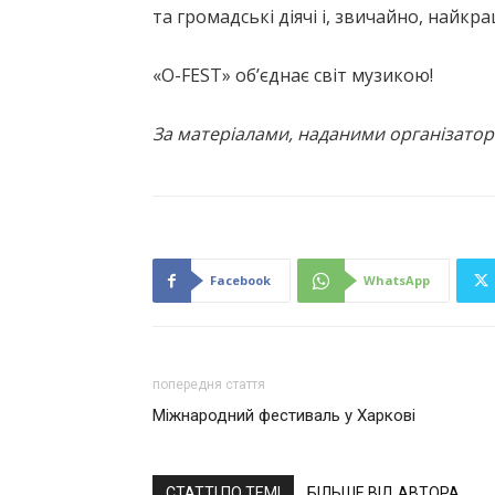
та громадські діячі і, звичайно, найкращ
«О-FEST» об’єднає світ музикою!
За матеріалами, наданими організато
Facebook
WhatsApp
попередня стаття
Міжнародний фестиваль у Харкові
СТАТТІ ПО ТЕМІ
БІЛЬШЕ ВІД АВТОРА