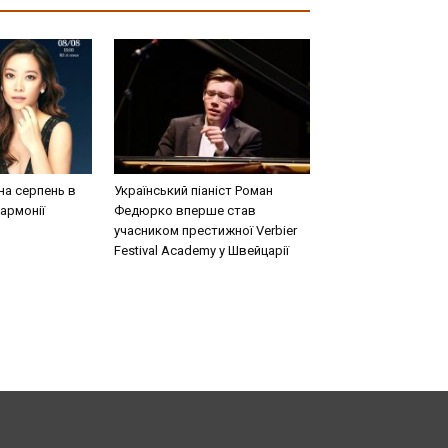
на серпень в
Український піаніст Роман
армонії
Федюрко вперше став
учасником престижної Verbier
Festival Academy у Швейцарії