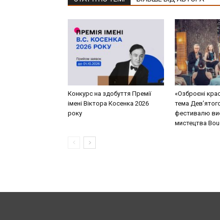
Конкурс на здобуття Премії
«Озброєні кра
імені Віктора Косенка 2026
тема Дев’ятог
року
фестивалю ви
мистецтва Bouq