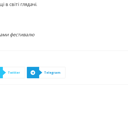
і в світі глядачі.
рами фестивалю
Twitter
Telegram