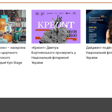
сою» – наскрізна
«Креонт» Дмитра
Дайджест подій 
о щорічного
Бортнянського прозвучить у
Національній філ
сокого
Національній філармонії
України
uet Kyiv Stage
України