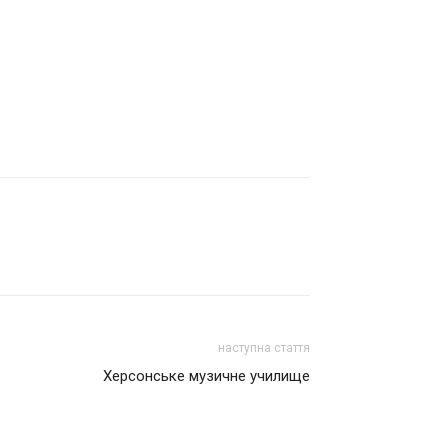
наступна стаття
Херсонське музичне училище