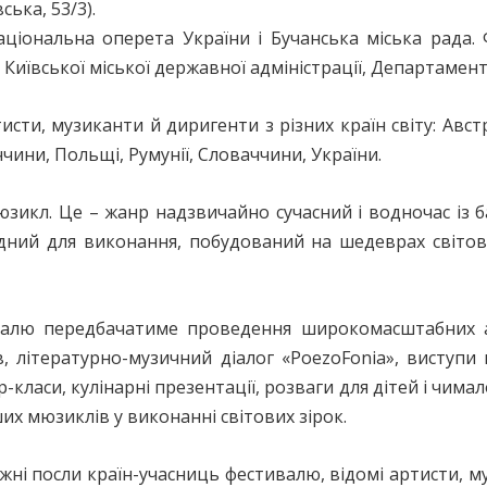
ська, 53/3).
аціональна оперета України і Бучанська міська рада
 Київської міської державної адміністрації, Департамен
ти, музиканти й диригенти з різних країн світу: Австрії,
ини, Польщі, Румунії, Словаччини, України.
зикл. Це – жанр надзвичайно сучасний і водночас із б
дний для виконання, побудований на шедеврах світово
алю передбачатиме проведення широкомасштабних ак
в, літературно-музичний діалог «PoezoFonia», виступи
класи, кулінарні презентації, розваги для дітей і чима
іших мюзиклів у виконанні світових зірок.
ні посли країн-учасниць фестивалю, відомі артисти, му