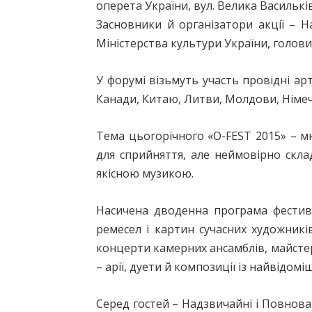
оперета України, вул. Велика Васильків
Засновники й організатори акції – Н
Міністерства культури України, голови
У форумі візьмуть участь провідні артис
Канади, Китаю, Литви, Молдови, Німечч
Тема цьогорічного «О-FEST 2015» – мю
для сприйняття, але неймовірно скла
якісною музикою.
Насичена дводенна програма фестив
ремесел і картин сучасних художникі
концерти камерних ансамблів, майстер-
– арії, дуети й композиції із найвідом
Серед гостей – Надзвичайні і Повноваж