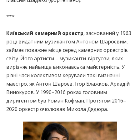
***
Київський камерний оркестр
, заснований у 1963
році видатним музикантом Антоном Шароєвим,
займає поважне місце серед камерних оркестрів
світу. Його артисти – музиканти-віртуози, яких
вирізняє найвища виконавська майстерність. У
різні часи колективом керували такі визначні
маестро, як Антон Шароєв, Ігор Блажков, Аркадій
Винокуров. У 1990–2016 роках головним
диригентом був Роман Кофман. Протягом 2016–
2020 оркестр очолював Микола Дядюра.