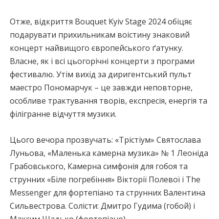
Отже, відкриття Bouquet Kyiv Stage 2024 обіцяє
подарувати прихильникам воістину знаковий
концерт найвищого європейського ґатунку.
Власне, як і всі цьогорічні концерти з програми
фестивалю. Утім вихід за диригентський пульт
маестро Пономарчук – це завжди неповторне,
особливе трактування творів, експресія, енергія та
філігранне відчуття музики.
Цього вечора прозвучать: «Трістіум» Святослава
Луньова, «Маленька камерна музика» № 1 Леоніда
Грабовського, Камерна симфонія для гобоя та
струнних «Біле погребіння» Вікторії Полевої і The
Messenger для фортепіано та струнних Валентина
Сильвестрова. Солісти: Дмитро Гудима (гобой) і
Максим Шадько (фортепіано).