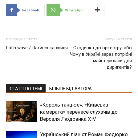
Facebook
WhatsApp
попередня стаття
наступна стаття
Latin wave / Латинська хвиля
Сходинка до оркестру, або
Чому в Україні зараз потрібні
майстеркласи для
диригентів?
СТАТТІ ПО ТЕМІ
БІЛЬШЕ ВІД АВТОРА
«Король танцює»: «Київська
камерата» перенесе слухачів до
Версаля Людовика XIV
Український піаніст Роман Федюрко