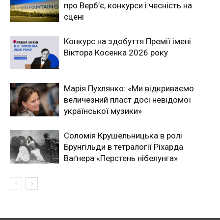
про Верб’є, конкурси і чесність на
сцені
Конкурс на здобуття Премії імені
Віктора Косенка 2026 року
Марія Пухлянко: «Ми відкриваємо
величезний пласт досі невідомої
української музики»
Соломія Крушельницька в ролі
Брунгільди в тетралогії Ріхарда
Ваґнера «Перстень нібелунга»