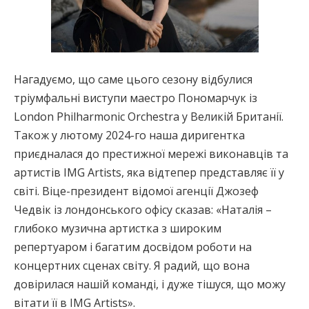
Нагадуємо, що саме цього сезону відбулися
тріумфальні виступи маестро Пономарчук із
London Philharmonic Orchestra у Великій Британії.
Також у лютому 2024-го наша диригентка
приєдналася до престижної мережі виконавців та
артистів IMG Artists, яка відтепер представляє її у
світі. Віце-президент відомої агенції Джозеф
Чедвік із лондонського офісу сказав: «Наталія –
глибоко музична артистка з широким
репертуаром і багатим досвідом роботи на
концертних сценах світу. Я радий, що вона
довірилася нашій команді, і дуже тішуся, що можу
вітати її в IMG Artists».