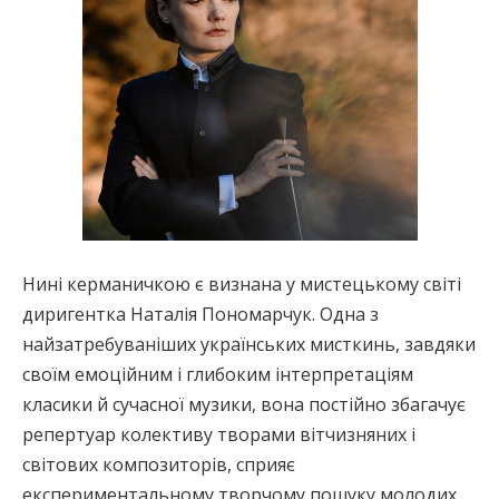
Нині керманичкою є визнана у мистецькому світі
диригентка Наталія Пономарчук. Одна з
найзатребуваніших українських мисткинь, завдяки
своїм емоційним і глибоким інтерпретаціям
класики й сучасної музики, вона постійно збагачує
репертуар колективу творами вітчизняних і
світових композиторів, сприяє
експериментальному творчому пошуку молодих