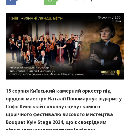
15 серпня Київський камерний оркестр під
орудою маестро Наталії Пономарчук відкриє у
Софії Київській головну сцену сьомого
щорічного фестивалю високого мистецтва
Bouquet Kyiv Stage 2024, що є своєрідним
вітальним жестом митцям із різних