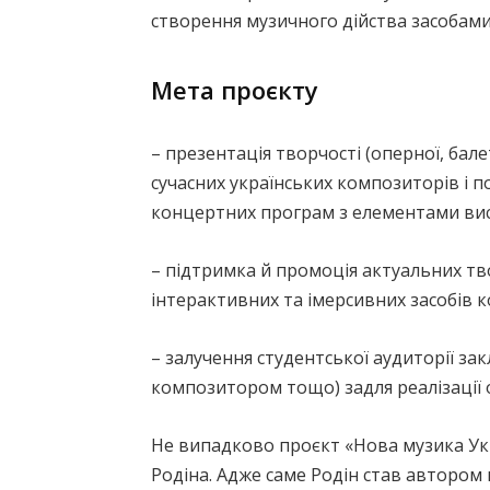
створення музичного дійства засобами
Мета проєкту
– презентація творчості (оперної, бал
сучасних українських композиторів і 
концертних програм з елементами вист
– підтримка й промоція актуальних тво
інтерактивних та імерсивних засобів к
– залучення студентської аудиторії зак
композитором тощо) задля реалізації 
Не випадково проєкт «Нова музика Ук
Родіна. Адже саме Родін став автором 