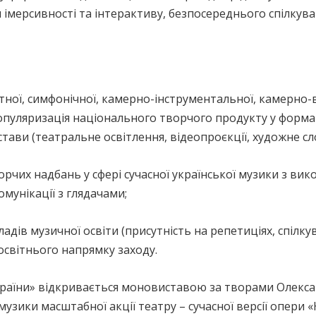
 імерсивності та інтерактиву, безпосереднього спілкув
етної, симфонічної, камерно-інструментальної, камерно-
популяризація національного творчого продукту у форма
ави (театральне освітлення, відеопроєкції, художне сл
рчих надбань у сфері сучасної української музики з ви
омунікації з глядачами;
ладів музичної освіти (присутність на репетиціях, спілку
освітнього напрямку заходу.
раїни» відкривається моновиставою за творами Олекс
музики масштабної акції театру – сучасної версії опери 