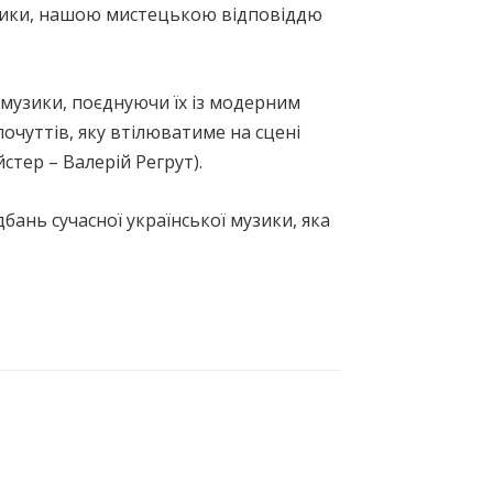
асики, нашою мистецькою відповіддю
ї музики, поєднуючи їх із модерним
почуттів, яку втілюватиме на сцені
тер – Валерій Регрут).
бань сучасної української музики, яка