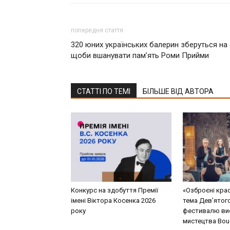
попередня стаття
320 юних українських балерин зберуться на 
щоби вшанувати пам’ять Роми Прийми
СТАТТІ ПО ТЕМІ
БІЛЬШЕ ВІД АВТОРА
Конкурс на здобуття Премії
«Озброєні кра
імені Віктора Косенка 2026
тема Дев’ятог
року
фестивалю ви
мистецтва Bouq