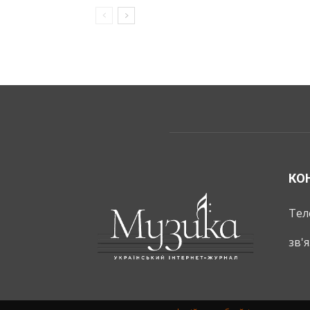
КО
Тел
зв'