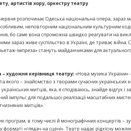
ету, артистів хору, оркестру театру
 червня розпочинає Одеська національна опера, зараз 
 особливим, неповторним національним культурним кодо
ення, бо саме вона спроможна швидко реагувати на вик
ими зараз живе суспільство в Україні, де триває війна. 
ельетаж-імпреза» стануть майданчиками для актуальног
а – художня керівниця театру:
«Нова музика України» 
та якого – знайомство з творами сучасних українських 
українських митців, яка, я сподіваюсь, знайде відгук і з
ий імпульс для подальшої реалізації масштабних мистець
тчизняних митців».
х програм, в тому числі й монографічних концертів – зу
орматі «глядач на сцені». Театр надає рідкісну можлив