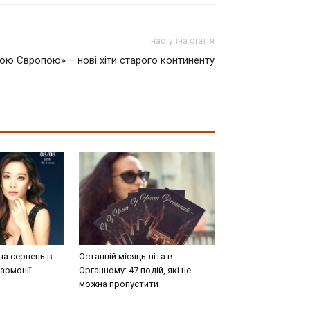
наступна стаття
ою Європою» – нові хіти старого континенту
на серпень в
Останній місяць літа в
армонії
Органному: 47 подій, які не
можна пропустити