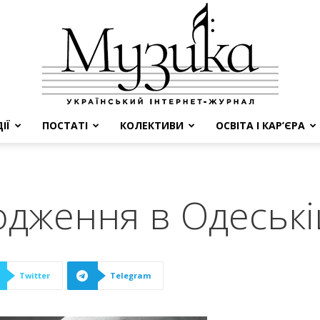
ІЇ
ПОСТАТІ
КОЛЕКТИВИ
ОСВІТА І КАР’ЄРА
МУЗИКА
одження в Одеські
Twitter
Telegram