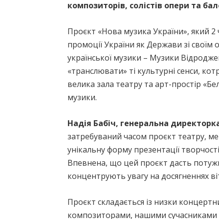
композиторів, солістів опери та бал
Проєкт «Нова музика України», який 2
промоції України як Держави зі своїм
української музики – Музики Відродж
«транслювати» ті культурні сенси, котр
велика зала театру та арт-простір «Б
музики.
Надія Бабіч, генеральна директорк
затребуваний часом проєкт театру, ме
унікальну форму презентації творчості 
Впевнена, що цей проєкт дасть потужн
концентрують увагу на досягненнях ві
Проєкт складається із низки концертни
композиторами, нашими сучасниками у ф