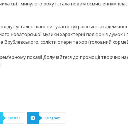
чила світ минулого року і стала новим осмисленням кл
слідує усталені канони сучасної української академічно
його новаторської музики характерні поліфонія думок і 
 Врублевського, солісти опери та хор (головний хормейс
прем’єрному показі! Долучайтеся до промоції творчих над
!
Twitter
Telegram