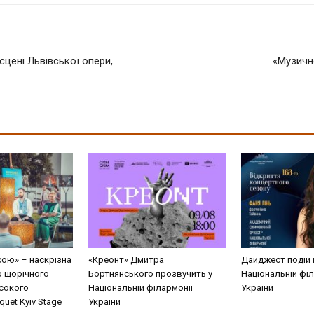
сцені Львівської опери,
«Музичн
сою» – наскрізна
«Креонт» Дмитра
Дайджест подій 
о щорічного
Бортнянського прозвучить у
Національній філ
сокого
Національній філармонії
України
uet Kyiv Stage
України