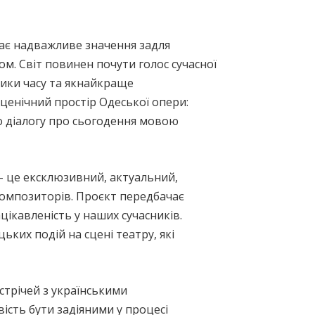
має надважливе значення задля
м. Світ повинен почути голос сучасної
лики часу та якнайкраще
Сценічний простір Одеської опери:
о діалогу про сьогодення мовою
– це ексклюзивний, актуальний,
композиторів. Проєкт передбачає
ацікавленість у наших сучасників.
ких подій на сцені театру, які
стрічей з українськими
ість бути задіяними у процесі