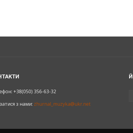
НТАКТИ
Й
ефон: +38(050) 356-63-32
язатися з нами:
zhurnal_muzyka@ukr.net