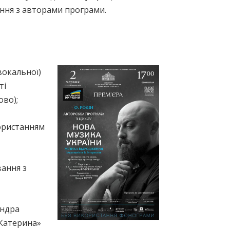
ання з авторами програми.
вокальної)
ті
ово);
користанням
вання з
андра
«Катерина»