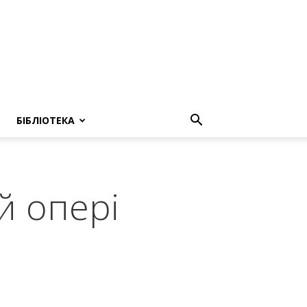
БІБЛІОТЕКА
й опері