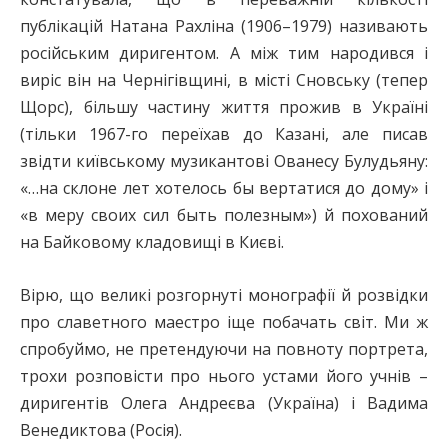
публікацій Натана Рахліна (1906–1979) називають
російським диригентом. А між тим народився і
виріс він на Чернігівщині, в місті Сновську (тепер
Щорс), більшу частину життя прожив в Україні
(тільки 1967-го переїхав до Казані, але писав
звідти київському музикантові Ованесу Булудьяну:
«…на склоне лет хотелось бы вертатися до дому» і
«в меру своих сил быть полезным») й похований
на Байковому кладовищі в Києві.
Вірю, що великі розгорнуті монографії й розвідки
про славетного маестро іще побачать світ. Ми ж
спробуймо, не претендуючи на повноту портрета,
трохи розповісти про нього устами його учнів –
диригентів Олега Андреєва (Україна) і Вадима
Венедиктова (Росія).