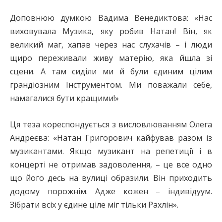
Доповнюю думкою Вадима Венедиктова: «Нас
виховувала Музика, яку робив Натан! Він, як
великий маг, хапав через нас слухачів – і люди
щиро переживали живу матерію, яка йшла зі
сцени. А там сиділи ми й були єдиним цілим
грандіозним Інструментом. Ми поважали себе,
намагалися бути кращими!»
Ця теза кореспондується з висловлюванням Олега
Андреєва: «Натан Григорович кайфував разом із
музикантами. Якщо музикант на репетиції і в
концерті не отримав задоволення, – це все одно
що його десь на вулиці образили. Він приходить
додому порожнім. Адже кожен – індивідуум.
Зібрати всіх у єдине ціле міг тільки Рахлін».