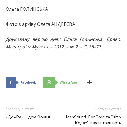
Ольга ГОЛИНСЬКА
Фото з архіву Олега АНДРЕЄВА
Друковану версію див.: Ольга Голинська. Браво,
Маестро! // Музика. – 2012. – № 2. – С. 26–27.
Facebook
WhatsApp
попередня стаття
наступна стаття
«ДомРа» – дом Сонця
ManSound, ConCord та “Кіт у
Кедах”: свята тривають