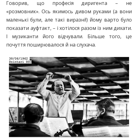
Говорив, що професія диригента – не
«розмовник». Ось якимось дивом руками (а вони
маленькі були, але такі виразні!) йому варто було
показати ауфтакт, – і хотілося разом із ним дихати.
І музиканти його відчували. Більше того, це
почуття поширювалося й на слухача.