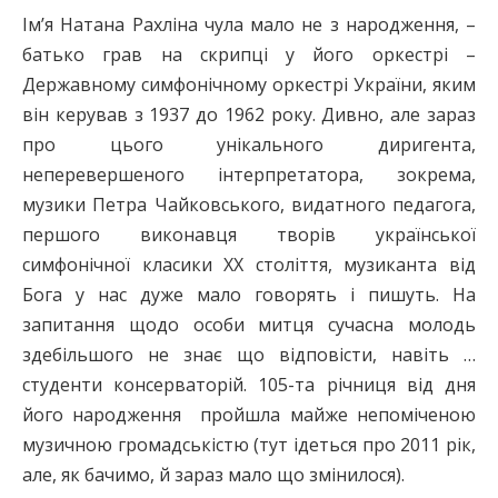
Ім’я Натана Рахліна чула мало не з народження, –
батько грав на скрипці у його оркестрі –
Державному симфонічному оркестрі України, яким
він керував з 1937 до 1962 року. Дивно, але зараз
про цього унікального диригента,
неперевершеного інтерпретатора, зокрема,
музики Петра Чайковського, видатного педагога,
першого виконавця творів української
симфонічної класики ХХ століття, музиканта від
Бога у нас дуже мало говорять і пишуть. На
запитання щодо особи митця сучасна молодь
здебільшого не знає що відповісти, навіть …
студенти консерваторій. 105-та річниця від дня
його народження пройшла майже непоміченою
музичною громадськістю (тут ідеться про 2011 рік,
але, як бачимо, й зараз мало що змінилося).