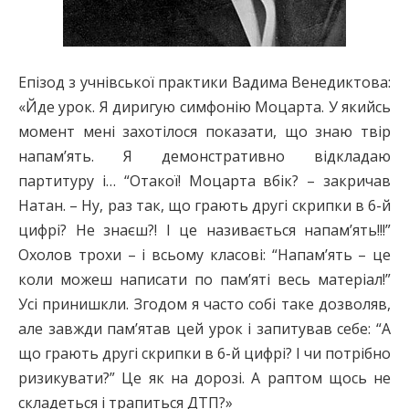
Епізод з учнівської практики Вадима Венедиктова:
«Йде урок. Я диригую симфонію Моцарта. У якийсь
момент мені захотілося показати, що знаю твір
напам’ять. Я демонстративно відкладаю
партитуру і… “Отакої! Моцарта вбік? – закричав
Натан. – Ну, раз так, що грають другі скрипки в 6-й
цифрі? Не знаєш?! І це називається напам’ять!!!”
Охолов трохи – і всьому класові: “Напам’ять – це
коли можеш написати по пам’яті весь матеріал!”
Усі принишкли. Згодом я часто собі таке дозволяв,
але завжди пам’ятав цей урок і запитував себе: “А
що грають другі скрипки в 6-й цифрі? І чи потрібно
ризикувати?” Це як на дорозі. А раптом щось не
складеться і трапиться ДТП?»