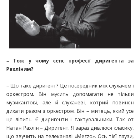
– Тож у чому сенс професії диригента за
Рахліним?
– Що таке диригент? Це посередник між слухачем і
оркестром. Він мусить допомагати не тільки
музикантові, але й слухачеві, котрий повинен
дихати разом з оркестром. Він – митець, який усе
це ліпить. Є диригенти і тактувальники. Так от
Натан Рахлін – Диригент. Я зараз дивлюся класику,
що звучить на телеканалі «Mezzo». Ось тієї паузи,