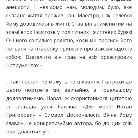
анекдоти. І невідомо нам, молодим, було, яке
складне життя прожив наш Маестро, і як нелегко
йому доводилося в житті. Став він знаменитим на
зламі епох і вистояв у політичних і життєвих бурях!
Очі його світилися радістю, коли ми просили його
пограти на гітарі, яку принесли про всяк випадок із
собою. Взагалі-то він грав на всіх оркестрових
інструментах!»
…Такі постаті не можуть не цікавити. І штрихи до
цього портрета ми, звичайно, в подальшому
додаватимемо. Наразі ж скористаймося цитатою
зі спогадів учня Рахліна: «Для мене Натан
Григорович – Символ Досконалості. Вічна йому
слава!» Не конкретизуймо автора, бо до цих слів
приєднаються усі.