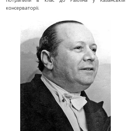
потрапили в клас до Рахліна у Казанській
консерваторії.