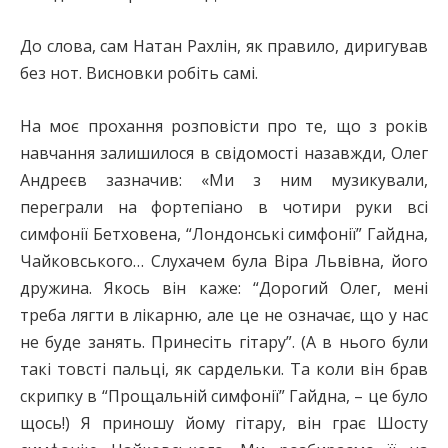
До слова, сам Натан Рахлін, як правило, диригував
без нот. Висновки робіть самі.
На моє прохання розповісти про те, що з років
навчання залишилося в свідомості назавжди, Олег
Андреєв зазначив: «Ми з ним музикували,
переграли на фортепіано в чотири руки всі
симфонії Бетховена, “Лондонські симфонії” Гайдна,
Чайковського… Слухачем була Віра Львівна, його
дружина. Якось він каже: “Дорогий Олег, мені
треба лягти в лікарню, але це не означає, що у нас
не буде занять. Принесіть гітару”. (А в нього були
такі товсті пальці, як сардельки. Та коли він брав
скрипку в “Прощальній симфонії” Гайдна, – це було
щось!) Я приношу йому гітару, він грає Шосту