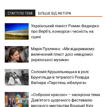
СТАТТІ ПО ТЕМІ
БІЛЬШЕ ВІД АВТОРА
Український піаніст Роман Федюрко
про Верб’є, конкурси і чесність на
сцені
Марія Пухлянко: «Ми відкриваємо
величезний пласт досі невідомої
української музики»
Соломія Крушельницька в ролі
Брунгільди в тетралогії Ріхарда
Ваґнера «Перстень нібелунга»
«Озброєні красою» – наскрізна тема
Дев’ятого щорічного фестивалю
високого мистецтва Bouquet Kyiv