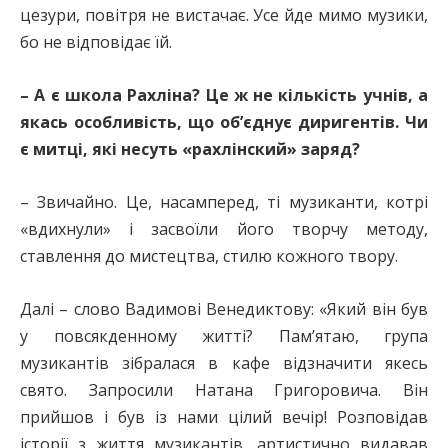
цезури, повітря не вистачає. Усе йде мимо музики,
бо не відповідає їй.
– А є школа Рахліна? Це ж не кількість учнів, а
якась особливість, що об’єднує диригентів. Чи
є митці, які несуть «рахлінский» заряд?
– Звичайно. Це, насамперед, ті музиканти, котрі
«вдихнули» і засвоїли його творчу методу,
ставлення до мистецтва, стилю кожного твору.
Далі – слово Вадимові Венедиктову: «Який він був
у повсякденному житті? Пам’ятаю, група
музикантів зібралася в кафе відзначити якесь
свято. Запросили Натана Григоровича. Він
прийшов і був із нами цілий вечір! Розповідав
історії з життя музикантів, артистично видавав