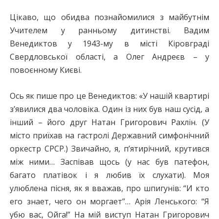
Цікаво, що обидва познайомилися з майбутнім
Учителем у ранньому дитинстві. Вадим
Венедиктов у 1943-му в місті Кіровграді
Свердловської області, а Олег Андреєв – у
повоєнному Києві.
Ось як пише про це Венедиктов: «У нашій квартирі
з’явилися два чоловіка. Один із них був наш сусід, а
інший – його друг Натан Григорович Рахлін. (У
місто приїхав на гастролі Державний симфонічний
оркестр СРСР.) Звичайно, я, п’ятирічний, крутився
між ними… Заспівав щось (у нас був патефон,
багато платівок і я любив їх слухати). Моя
улюблена пісня, як я вважав, про шпигунів: “И кто
его знает, чего он моргает”… Арія Ленського: “Я
убю вас, Ойга!” На мій виступ Натан Григорович