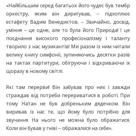
«Найбільшим серед багатьох його чудес був тембр
оркестру, яким він диригував, – підхоплює
естафету Вадим Венедиктов. – Звичайно, досвід,
уміння – це одне, але то була його Природа! І це
поєднання високого професіоналізму і таланту
творило з нас музикантів! Ми разом із ним читали
велику книгу симфонії, зупиняючись десятки разів
на тактах партитури, обігруючи і відкриваючи їх
щоразу в новому світлі.
Які там перерви! Він забував про них і завжди
страждав від потреби перериватися в роботі. При
тому Натан не був добреньким дядечком. Він
виривав із нас те, що йому було потрібно для
звучання. На нього не можна було ображатися.
Коли він бував у гніві – ображалися на себе».