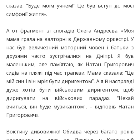
сказав: “Буде моїм учнем!” Це був вступ до моєї
симфонії життя».
А от фрагмент зі спогадів Олега Андреєва: «Моя
мама грала на валторні в Державному оркестрі. У
нас був величезний моторний човен і батьки з
друзями часто зустрічалися на Дніпрі. Я був
маленьким, але пам’ятаю, як Натан Григорович
сидів на пляжі під час трапези. Мама сказала: “Це
мій син і він мріє бути диригентом”. А я й насправді
дуже хотів бути військовим диригентом, щоб
диригувати на військових парадах. “Нехай
вчиться, він буде музикантом”, – відповів Натан
Григорович».
Воістину дивовижно! Обидва через багато років