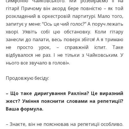
симфонію Чайковського. Ми розбираємо її на
гітарі! Причому він акорд бере повністю – як той
розкладений в оркестровій партитурі. Мало того,
запитує у мене: “Ось це чий голос?” А поруч лежать
хворі. Уявіть собі цю обстановку. Коли гітару
занесли до палати, весь поверх збігся! А я тримаю
не просто урок, – справжній іспит. Таке
відбувалося не раз. І не тільки з Чайковським. У
нього все звучало в голові».
Продовжую бесіду:
– Що таке диригування Рахліна? Це виразний
жест? Уміння пояснити словами на репетиції?
Ваша формула.
– Знаєте, він не пояснював на репетиції особливо.