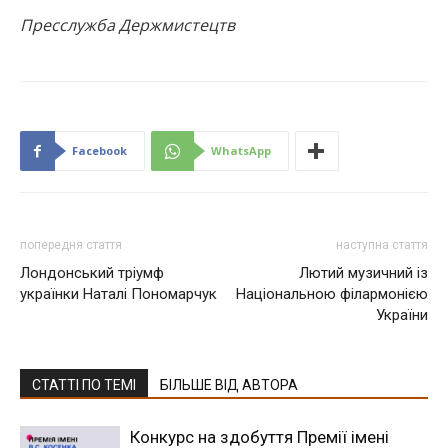
Пресслужба Держмистецтв
Facebook
WhatsApp
попередня стаття
наступна стаття
Лондонський тріумф
Лютий музичний із
українки Наталі Пономарчук
Національною філармонією
України
СТАТТІ ПО ТЕМІ
БІЛЬШЕ ВІД АВТОРА
Конкурс на здобуття Премії імені