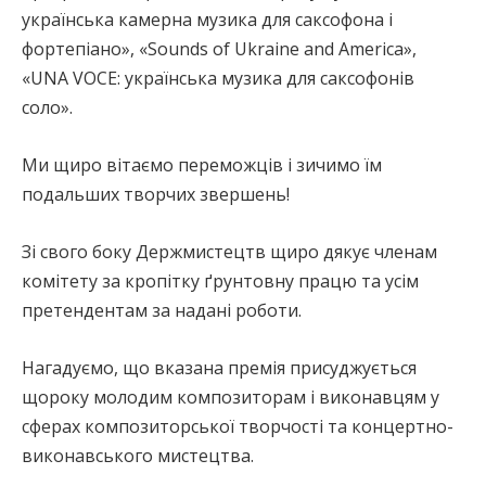
українська камерна музика для саксофона і
фортепіано», «Sounds of Ukraine and America»,
«UNA VOCE: українська музика для саксофонів
соло».
Ми щиро вітаємо переможців і зичимо їм
подальших творчих звершень!
Зі свого боку Держмистецтв щиро дякує членам
комітету за кропітку ґрунтовну працю та усім
претендентам за надані роботи.
Нагадуємо, що вказана премія присуджується
щороку молодим композиторам і виконавцям у
сферах композиторської творчості та концертно-
виконавського мистецтва.