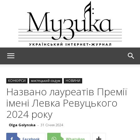
МУЗИКА
КОНКУРСИ
мистецький соціум
НОВИНИ
Названо лауреатів Премії
імені Левка Ревуцького
2024 року
Olga Golynska
-
31 Січня 2024
Facebook
WhatsApp