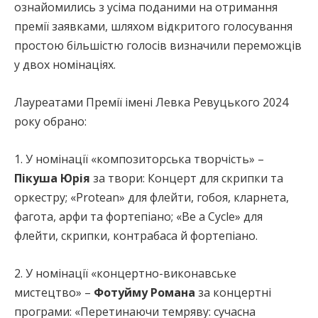
ознайомились з усіма поданими на отримання
премії заявками, шляхом відкритого голосування
простою більшістю голосів визначили переможців
у двох номінаціях.
Лауреатами Премії імені Левка Ревуцького 2024
року обрано:
1. У номінації «композиторська творчість» –
Пікуша Юрія
за твори: Концерт для скрипки та
оркестру; «Protean» для флейти, гобоя, кларнета,
фагота, арфи та фортепіано; «Be a Cycle» для
флейти, скрипки, контрабаса й фортепіано.
2. У номінації «концертно-виконавське
мистецтво» –
Фотуйму Романа
за концертні
програми: «Перетинаючи темряву: сучасна