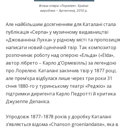
Фільм-опера «Лорелея». Країна-
виробник – Аргентина, 2010 р.
Але найбільшим досягненням для Каталані стала
публікація «Серпа» у музичному видавництві
«Джованніна Лукка» у рідному місті та пропозиція
написати новий сценічний твір. Так композитор
розпочинає роботу над оперою «Ельда» («Elda»,
автор лібрето – Карло д’Ормевілль) за легендою
про Лорелею. Каталані закінчив твір у 1877 році,
але прем’єра відбулася лише через три роки 31
січня 1880-го у туринському театрі «Реджіо» за
підтримки диригента Карло Педротті й критика
Джузеппе Депаніса.
Упродовж 1877–1878 років у доробку Каталані
з’являється відома «Chаnson groenlandaise», яка в