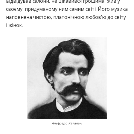
відвідував салони, не цікавився грошима, жив у
своєму, придуманому ним самим світі. Його музика
наповнена чистою, платонічною любов’ю до світу
і жінок.
Альфредо Каталані