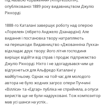
під назвою «Враження» («Impressioni»),
опублікованої 1889 року видавництвом Джуліо
Ріккорді.
1888-го Каталані завершує роботу над оперою
«Лорелея» (лібрето Анджело Дзанардіні). Але
видання і постановка твору натрапляють
на перешкоди. Видавництво «Джованніна Лукка»
відкладає друк твору: його літня господиня
вирішує відійти від справ і продає підприємство
Джуліо Ріккорді. Ніхто і не здогадувався чим це
відгукнеться для Альфредо Каталані у
майбутньому. Однак на той час для молодого
автора не було жодних загроз: опери Пуччині
«Вілліси» та «Едгар» публіка не сприйняла, а опуси
веристів ще не були надруковані. Тож композитор
мав усі шанси на успіх…