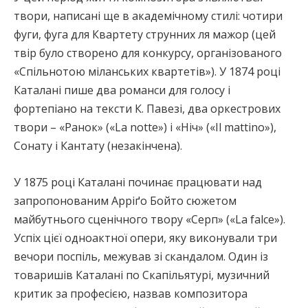
твори, написані ще в академічному стилі: чотири
фуги, фуга для Квартету струнних ля мажор (цей
твір було створено для конкурсу, організованого
«Спільнотою міланських квартетів»). У 1874 році
Каталані пише два романси для голосу і
фортепіано на тексти К. Павезі, два оркестрових
твори – «Ранок» («La notte») і «Ніч» («Il mattino»),
Сонату і Кантату (незакінчена).
У 1875 році Каталані починає працювати над
запропонованим Арріґо Бойто сюжетом
майбутнього сценічного твору «Серп» («La falce»).
Успіх цієї одноактної опери, яку виконували три
вечори поспіль, межував зі скандалом. Один із
товаришів Каталані по Скапільятурі, музичний
критик за професією, назвав композитора