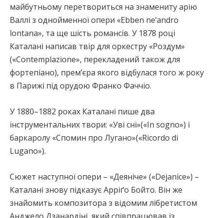
майбутньому перетвориться на знамениту арію
Валлі з однойменної опери «Ebben nе’andro
lontana», та ще шість романсів. У 1878 році
Каталані написав твір для оркестру «Роздум»
(«Contemplazione», перекладений також для
фортепіано), прем’єра якого відбулася того ж року
в Парижі під орудою Франко Фаччіо.
У 1880–1882 роках Каталані пише два
інструментальних твори: «Уві сні»(«In sogno») і
баркаролу «Спомин про Лугано»(«Ricordo di
Lugano»).
Сюжет наступної опери – «Деяніче» («Dejanice») –
Каталані знову підказує Арріґо Бойто. Він же
знайомить композитора з відомим лібретистом
Анджело Дзанардіні, який співпрацював із