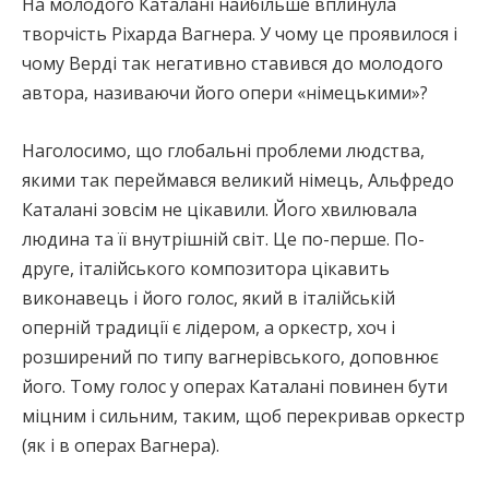
На молодого Каталані найбільше вплинула
творчість Ріхарда Вагнера. У чому це проявилося і
чому Верді так негативно ставився до молодого
автора, називаючи його опери «німецькими»?
Наголосимо, що глобальні проблеми людства,
якими так переймався великий німець, Альфредо
Каталані зовсім не цікавили. Його хвилювала
людина та її внутрішній світ. Це по-перше. По-
друге, італійського композитора цікавить
виконавець і його голос, який в італійській
оперній традиції є лідером, а оркестр, хоч і
розширений по типу вагнерівського, доповнює
його. Тому голос у операх Каталані повинен бути
міцним і сильним, таким, щоб перекривав оркестр
(як і в операх Вагнера).