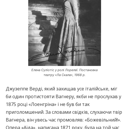
Елена Суліотіс у ролі Лорелеї. Постановка
театру «Ла Скала», 1968 р.
Джузеппе Верді, який захищав усе італійське, міг
би один протистояти Вагнеру, якби не прослухав у
1875 році «Лоенгріна» і не був би так
приголомшений. За словами свідків, слухаючи твір
Вагнера, він увесь час промовляв: «Божевільний!».
Опера «Аїда», написана 1871 року, була на той час