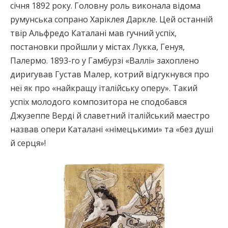
січня 1892 року. Головну роль виконала відома
румунська сопрано Харіклея Даркле. Цей останній
твір Альфредо Каталані мав гучний успіх,
постановки пройшли у містах Лукка, Генуя,
Палермо. 1893-го у Гамбурзі «Валлі» захоплено
диригував Густав Малер, котрий відгукнувся про
неї як про «найкращу італійську оперу». Такий
успіх молодого композитора не сподобався
Джузеппе Верді й славетний італійський маестро
назвав опери Каталані «німецькими» та «без душі
й серця»!