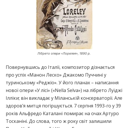
Лібрето опери «Лорелея», 1890 р.
Повернувшись до Італії, композитор дізнається
про успіх «Манон Леско» Джакомо Пуччині у
туринському «Реджіо». У його планах – написання
нової опери «У лісі» («Nella Selva») на лібрето Луїджі
Ілліки; він викладає у Міланській консерваторії. Але
здоров’я митця погіршується. 7 серпня 1993-го у 39
років Альфредо Каталані помирає на очах Артуро
Тосканіні. До слова, того ж року світ залишили