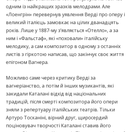
одним із найкращих зразків мелодрами. Але
«Лоенгрін» перевернув уявлення Верді про оперу і
великий італієць замовкає на цілих дванадцять
років. Лише у 1887-му з’являється «Отелло», а за
ним і «Фальстаф», які «поховали» італійську
мелодику, а сам композитор в одному з останніх
листів з гіркотою написав, що закінчує своє життя
епігоном Вагнера.
Можливо саме через критику Верді за
вагнеріанство, а потім й інших музикантів, які
закидали Каталані відхід від національних
традицій, після смерті композитора його опери
зняли з репертуару італійських театрів. Тільки
Артуро Тосканіні, вірний друг, щиросердий
поціновувач творчості Каталані ставив його