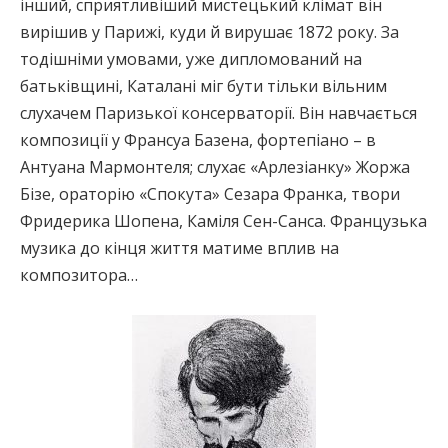
інший, сприятливіший мистецький клімат він
вирішив у Парижі, куди й вирушає 1872 року. За
тодішніми умовами, уже дипломований на
батьківщині, Каталані міг бути тільки вільним
слухачем Паризької консерваторії. Він навчається
композиції у Франсуа Базена, фортепіано – в
Антуана Мармонтеля; слухає «Арлезіанку» Жоржа
Бізе, ораторію «Спокута» Сезара Франка, твори
Фридерика Шопена, Каміля Сен-Санса. Французька
музика до кінця життя матиме вплив на
композитора…