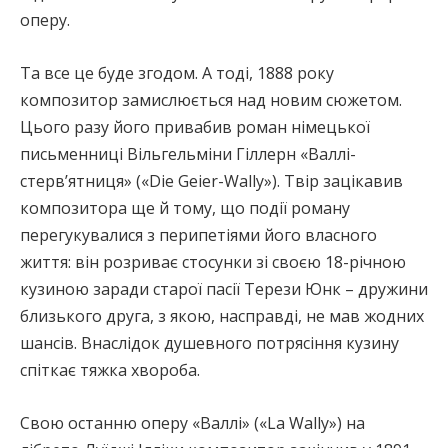
оперу.
Та все це буде згодом. А тоді, 1888 року
композитор замислюється над новим сюжетом.
Цього разу його привабив роман німецької
письменниці Вільгельміни Гіллерн «Валлі-
стерв’ятниця» («Die Geier-Wally»). Твір зацікавив
композитора ще й тому, що події роману
перегукувалися з перипетіями його власного
життя: він розриває стосунки зі своєю 18-річною
кузиною заради старої пасії Терези Юнк – дружини
близького друга, з якою, насправді, не мав жодних
шансів. Внаслідок душевного потрясіння кузину
спіткає тяжка хвороба.
Свою останню оперу «Валлі» («La Wally») на