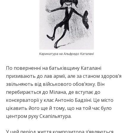
Карикатура на Альфредо Каталані
По поверненні на батьківщину Каталані
призивають до лав армії, але за станом здоров’я
звільняють від військового обов’язку. Він
перебирається до Мілана, де вступає до
консерваторії у клас Антоніо Бадзіні. Це місто
цікавить його ще й тому, що на той час було
центром руху Скапільятура.
У цей період життя композитора з’являються