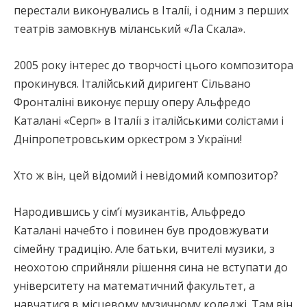
перестали виконувались в Італії, і одним з перших
театрів замовкнув міланський «Ла Скала».
2005 року інтерес до творчості цього композитора
прокинувся. Італійський диригент Сільвано
Фронталіні виконує першу оперу Альфредо
Каталані «Серп» в Італії з італійськими солістами і
Дніпропетровським оркестром з України!
Хто ж він, цей відомий і невідомий композитор?
Народившись у сім’ї музикантів, Альфредо
Каталані начебто і повинен був продовжувати
сімейну традицію. Але батьки, вчителі музики, з
неохотою сприйняли рішення сина не вступати до
університету на математичний факультет, а
навчатися в місцевому музичному коледжі. Там він