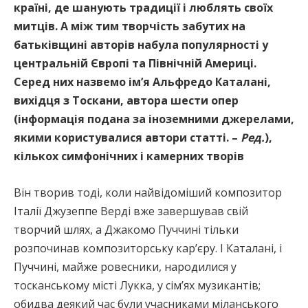
країні, де шанують традиції і люблять своїх
митців. А між тим творчість забутих на
батьківщині авторів набула популярності у
центральній Європі та Північній Америці.
Серед них назвемо ім’я Альфредо Каталані,
вихідця з Тоскани, автора шести опер
(інформація подана за іноземними джерелами,
якими користувалися автори статті. –
Ред.
),
кількох симфонічних і камерних творів
Він творив тоді, коли найвідоміший композитор
Італії Джузеппе Верді вже завершував свій
творчий шлях, а Джакомо Пуччині тільки
розпочинав композиторську кар’єру. І Каталані, і
Пуччині, майже ровесники, народилися у
тосканському місті Лукка, у сім’ях музикантів;
обидва деякий час були учасниками міланського