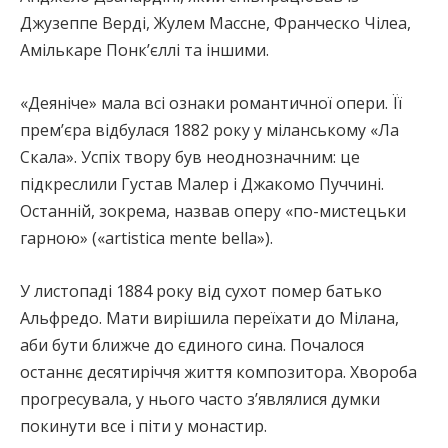
Джузеппе Верді, Жулем Массне, Франческо Чілеа,
Амількаре Понк’єллі та іншими.
«Деяніче» мала всі ознаки романтичної опери. Її
прем’єра відбулася 1882 року у міланському «Ла
Скала». Успіх твору був неоднозначним: це
підкреслили Густав Малер і Джакомо Пуччині.
Останній, зокрема, назвав оперу «по-мистецьки
гарною» («artistica mente bella»).
У листопаді 1884 року від сухот помер батько
Альфредо. Мати вирішила переїхати до Мілана,
аби бути ближче до єдиного сина. Почалося
останнє десятиріччя життя композитора. Хвороба
прогресувала, у нього часто з’являлися думки
покинути все і піти у монастир.