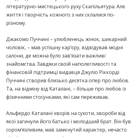
літературно-мистецького руху Скапільятура. Але
життя і творчість кожного з них склалися по-
різному.
Джакомо Пуччині – улюбленець жінок, шикарний
чоловік, – мав успішну кар’єру, відвідував модні
салони, де можна було зав’язати важливі
знайомства. Завдяки своїй наполегливості та
фінансовій підтримці видавця Джуліо Ріккорді
Пуччині створив близько десятка опер про любов.
Та, на відміну від Каталані, – більше про любов із
фізичними стосунками, які сам переживав.
Альфердо Каталані хворів на сухоти, хвороби від
якої загинули його батько і молодший брат. Він був
сором’язливим, мав замкнутий характер, нечасто