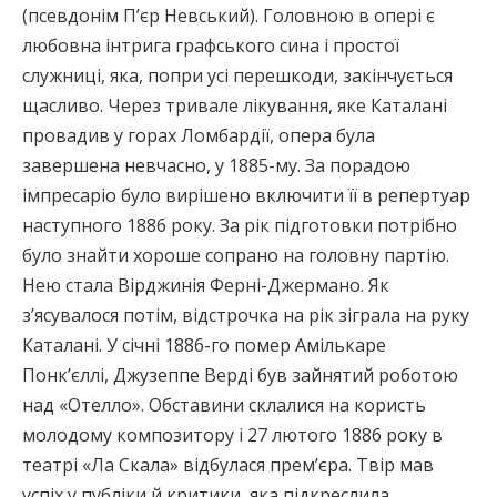
(псевдонім П’єр Невський). Головною в опері є
любовна інтрига графського сина і простої
служниці, яка, попри усі перешкоди, закінчується
щасливо. Через тривале лікування, яке Каталані
провадив у горах Ломбардії, опера була
завершена невчасно, у 1885-му. За порадою
імпресаріо було вирішено включити її в репертуар
наступного 1886 року. За рік підготовки потрібно
було знайти хороше сопрано на головну партію.
Нею стала Вірджинія Ферні-Джермано. Як
з’ясувалося потім, відстрочка на рік зіграла на руку
Каталані. У січні 1886-го помер Амількаре
Понк’єллі, Джузеппе Верді був зайнятий роботою
над «Отелло». Обставини склалися на користь
молодому композитору і 27 лютого 1886 року в
театрі «Ла Скала» відбулася прем’єра. Твір мав
успіх у публіки й критики, яка підкреслила