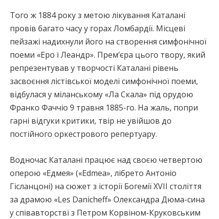
Того ж 1884 року з метою лікування Каталані
провів багато часу у горах Ломбардії. Місцеві
пейзажі надихнули його на створення симфонічної
поеми «Еро і Леандр». Прем’єра цього твору, який
репрезентував у творчості Каталані рівень
засвоєння лістівської моделі симфонічної поеми,
відбулася у міланському «Ла Скала» під орудою
Франко Фаччіо 9 травня 1885-го. На жаль, попри
гарні відгуки критики, твір не увійшов до
постійного оркестрового репертуару.
Водночас Каталані працює над своєю четвертою
оперою «Едмея» («Edmea», лібрето Антоніо
Гісланцоні) на сюжет з історії Богемії ХVII століття
за драмою «Les Danicheff» Олександра Дюма-сина
у співавторстві з Петром Корвіном-Круковським