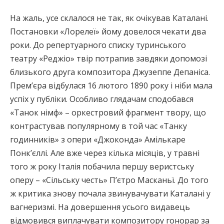
На жаль, усе склалося не так, як очікував Каталані.
Постановки «Лорелеї» йому довелося чекати два
роки. До репертуарного списку туринського
театру «Реджіо» твір потрапив завдяки допомозі
близького друга композитора Джузеппе Депаніса.
Прем’єра відбулася 16 лютого 1890 року і ніби мала
успіх у публіки. Особливо глядачам сподобався
«Танок німф» – оркестровий фрагмент твору, що
контрастував популярному в той час «Танку
годинників» з опери «Джоконда» Амількаре
Понк’єллі. Але вже через кілька місяців, у травні
того ж року Італія побачила першу веристську
оперу – «Сільську честь» П’єтро Масканьї. До того
ж критика знову почала звинувачувати Каталані у
вагнеризмі. На довершення усього видавець
відмовився виплачувати композитору гонорар за