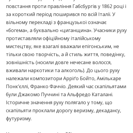
повстання проти правління Габсбургів у 1862 році і
за короткий період поширився по всій Італії. У
вільному перекладі з французької означає
«богема», а буквально «циганщина». Учасники руху
протиставляли офіційному італійському
мистецтву, яке взагалі вважали епігонським, не
тільки свою творчість, а й стиль життя, поведінку,
зовнішність (носили довге нечесане волосся,
вживали наркотики та алкоголь). До цього руху
належали композитори Арріґо Бойто, Амількаре
Понк’єллі, Франко Фаччіо. Деякий час скапільятами
були Джакомо Пуччині та Альфредо Каталані.
Історичне значення руху полягало у тому, що
скапільяти проклали дорогу веризму, декадансу,
футуризму.