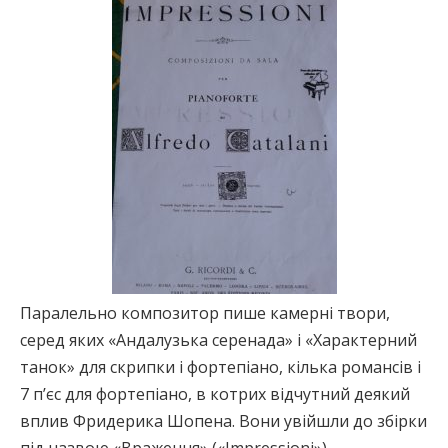
Паралельно композитор пише камерні твори,
серед яких «Андалузька серенада» і «Характерний
танок» для скрипки і фортепіано, кілька романсів і
7 п’єс для фортепіано, в котрих відчутний деякий
вплив Фридерика Шопена. Вони увійшли до збірки