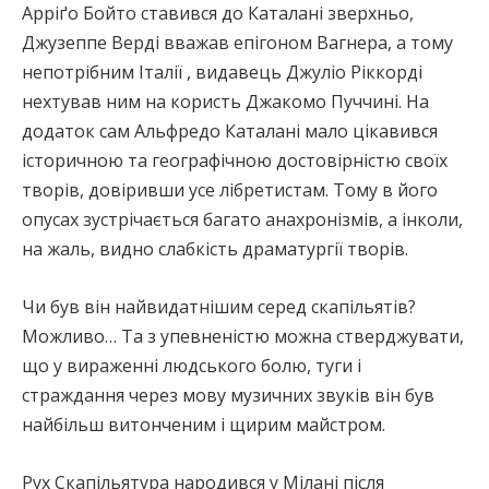
Арріґо Бойто ставився до Каталані зверхньо,
Джузеппе Верді вважав епігоном Вагнера, а тому
непотрібним Італії , видавець Джуліо Ріккорді
нехтував ним на користь Джакомо Пуччині. На
додаток сам Альфредо Каталані мало цікавився
історичною та географічною достовірністю своїх
творів, довіривши усе лібретистам. Тому в його
опусах зустрічається багато анахронізмів, а інколи,
на жаль, видно слабкість драматургії творів.
Чи був він найвидатнішим серед скапільятів?
Можливо… Та з упевненістю можна стверджувати,
що у вираженні людського болю, туги і
страждання через мову музичних звуків він був
найбільш витонченим і щирим майстром.
Рух Скапільятура народився у Мілані після