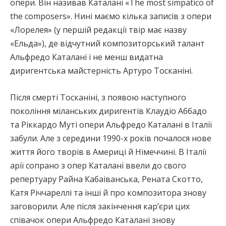
опери. Він називав Каталані «The most simpatico of
the composers». Нині маємо кілька записів з опери
«Лорелея» (у першій редакції твір має назву
«Ельда»), де відчутний композиторський талант
Альфредо Каталані і не менш видатна
диригентська майстерність Артуро Тосканіні.
Після смерті Тосканіні, з появою наступного
покоління міланських диригентів Клаудіо Аббадо
та Ріккардо Муті опери Альфредо Каталані в Італії
забули. Але з середини 1990-х років почалося нове
життя його творів в Америці й Німеччині. В Італії
арії сопрано з опер Каталані ввели до свого
репертуару Райна Кабаіванська, Рената Скотто,
Катя Річчареллі та інші й про композитора знову
заговорили. Але після закінчення кар’єри цих
співачок опери Альфредо Каталані знову