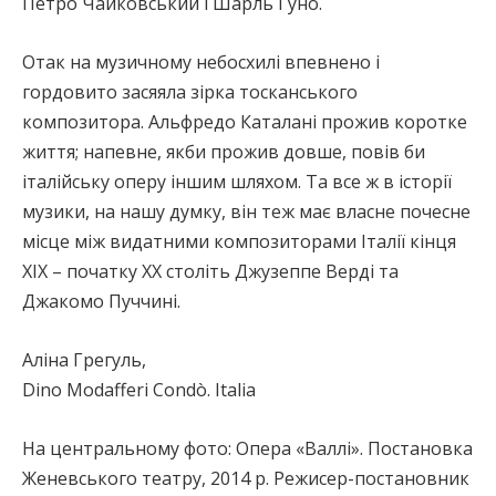
Петро Чайковський і Шарль Гуно.
Отак на музичному небосхилі впевнено і
гордовито засяяла зірка тосканського
композитора. Альфредо Каталані прожив коротке
життя; напевне, якби прожив довше, повів би
італійську оперу іншим шляхом. Та все ж в історії
музики, на нашу думку, він теж має власне почесне
місце між видатними композиторами Італії кінця
XІX – початку ХХ століть Джузеппе Верді та
Джакомо Пуччині.
Аліна Грегуль,
Dino Modafferi Condò. Italia
На центральному фото: Опера «Валлі». Постановка
Женевського театру, 2014 р. Режисер-постановник