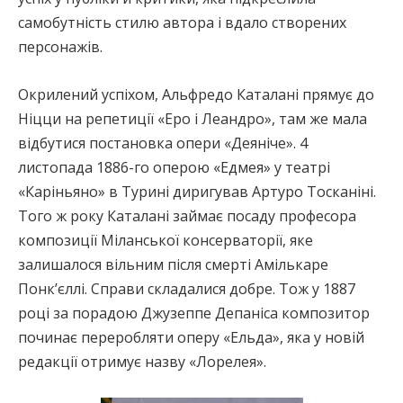
самобутність стилю автора і вдало створених
персонажів.
Окрилений успіхом, Альфредо Каталані прямує до
Ніцци на репетиції «Еро і Леандро», там же мала
відбутися постановка опери «Деяніче». 4
листопада 1886-го оперою «Едмея» у театрі
«Каріньяно» в Турині диригував Артуро Тосканіні.
Того ж року Каталані займає посаду професора
композиції Міланської консерваторії, яке
залишалося вільним після смерті Амількаре
Понк’єллі. Справи складалися добре. Тож у 1887
році за порадою Джузеппе Депаніса композитор
починає переробляти оперу «Ельда», яка у новій
редакції отримує назву «Лорелея».