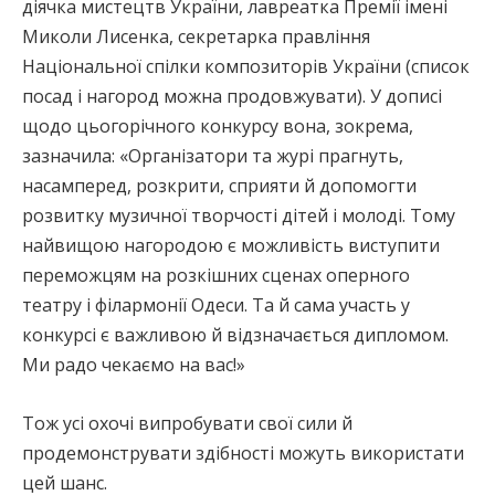
діячка мистецтв України, лавреатка Премії імені
Миколи Лисенка, секретарка правління
Національної спілки композиторів України (список
посад і нагород можна продовжувати). У дописі
щодо цьогорічного конкурсу вона, зокрема,
зазначила: «Організатори та журі прагнуть,
насамперед, розкрити, сприяти й допомогти
розвитку музичної творчості дітей і молоді. Тому
найвищою нагородою є можливість виступити
переможцям на розкішних сценах оперного
театру і філармонії Одеси. Та й сама участь у
конкурсі є важливою й відзначається дипломом.
Ми радо чекаємо на вас!»
Тож усі охочі випробувати свої сили й
продемонструвати здібності можуть використати
цей шанс.