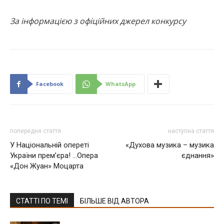
За інформацією з офіційних джерел конкурсу
Facebook
WhatsApp
попередня стаття
наступна стаття
У Національній опереті
«Духова музика – музика
України прем’єра! …Опера
єднання»
«Дон Жуан» Моцарта
СТАТТІ ПО ТЕМІ
БІЛЬШЕ ВІД АВТОРА