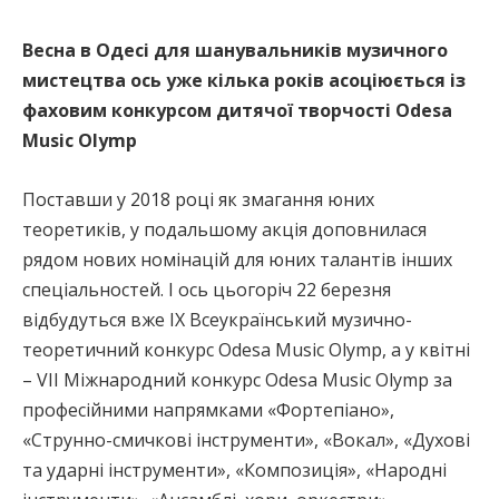
Весна в Одесі для шанувальників музичного
мистецтва ось уже кілька років асоціюється із
фаховим конкурсом дитячої творчості Odesa
Music Olymp
Поставши у 2018 році як змагання юних
теоретиків, у подальшому акція доповнилася
рядом нових номінацій для юних талантів інших
спеціальностей. І ось цьогоріч 22 березня
відбудуться вже IX Всеукраїнський музично-
теоретичний конкурс Odesa Music Olymp, а у квітні
– VIІ Міжнародний конкурс Оdesa Music Olymp за
професійними напрямками «Фортепіано»,
«Струнно-смичкові інструменти», «Вокал», «Духові
та ударні інструменти», «Композиція», «Народні