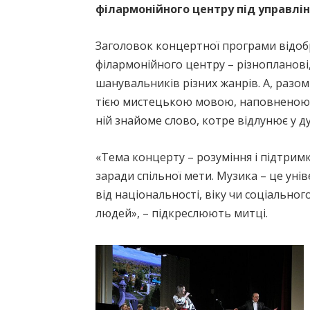
філармонійного центру під управлі
Заголовок концертної програми відобра
філармонійного центру – різнопланові
шанувальників різних жанрів. А, разом
тією мистецькою мовою, наповненою ен
ній знайоме слово, котре відлунює у ду
«Тема концерту – розуміння і підтрим
заради спільної мети. Музика – це уні
від національності, віку чи соціальног
людей», – підкреслюють митці.