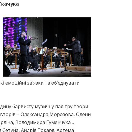
Ткачука
кі емоційні зв’язки та об’єднувати
єдину барвисту музичну палітру твори
авторів – Олександра Морозова, Олени
Берліна, Володимира Гуменчука…
ія Сетуна, Андрія Токаря, Артема