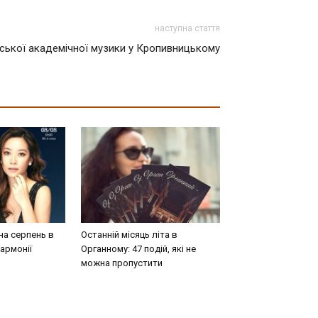
наступна стаття
ської академічної музики у Кропивницькому
на серпень в
Останній місяць літа в
армонії
Органному: 47 подій, які не
можна пропустити