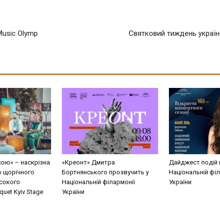
Music Olymp
Святковий тиждень україн
сою» – наскрізна
«Креонт» Дмитра
Дайджест подій 
о щорічного
Бортнянського прозвучить у
Національній філ
сокого
Національній філармонії
України
uet Kyiv Stage
України