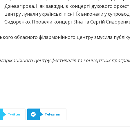
Джевагірова. І, як завжди, в концерті духового оркес
центру лунали українські пісні. Їх виконали у супрово
Сидоренко. Провели концерт Яна та Сергій Сидоренки
ького обласного філармонійного центру змусила публіку
ілармонійного центру фестивалів та концертних програ
Twitter
Telegram