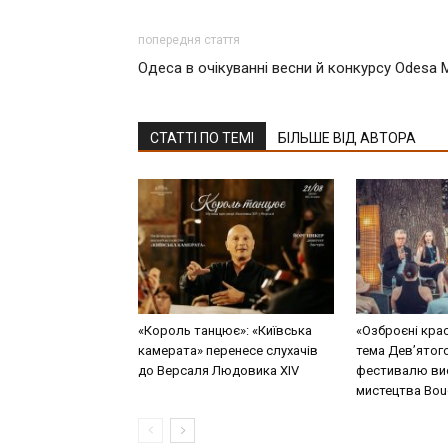
попередня стаття
Одеса в очікуванні весни й конкурсу Odesa 
СТАТТІ ПО ТЕМІ
БІЛЬШЕ ВІД АВТОРА
«Король танцює»: «Київська
«Озброєні кра
камерата» перенесе слухачів
тема Дев’ятог
до Версаля Людовика XIV
фестивалю ви
мистецтва Bouq