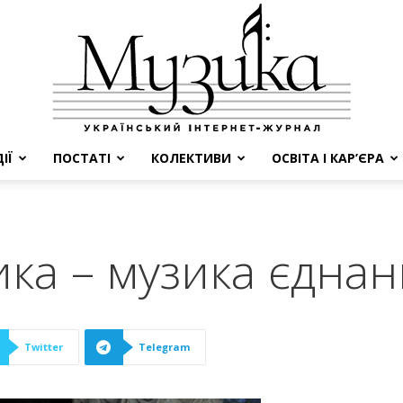
ІЇ
ПОСТАТІ
КОЛЕКТИВИ
ОСВІТА І КАР’ЄРА
МУЗИКА
ика – музика єднан
Twitter
Telegram