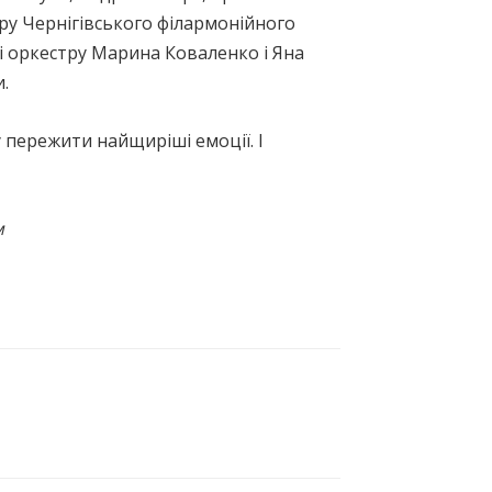
тру Чернігівського філармонійного
ді оркестру Марина Коваленко і Яна
.
 пережити найщиріші емоції. І
м