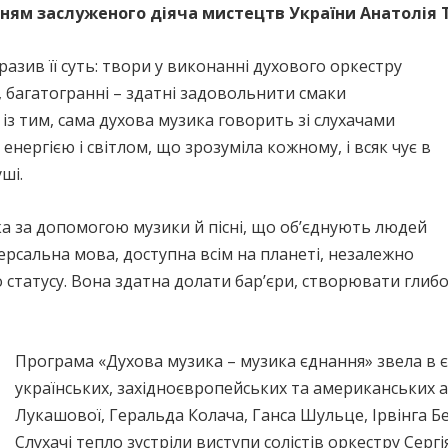
нням заслуженого діяча мистецтв України Анатолія 
зив її суть: твори у виконанні духового оркестру
, багатогранні – здатні задовольнити смаки
 із тим, сама духова музика говорить зі слухачами
ергією і світлом, що зрозуміла кожному, і всяк чує в
ші.
ка за допомогою музики й пісні, що об’єднують людей
версальна мова, доступна всім на планеті, незалежно
о статусу. Вона здатна долати бар’єри, створювати глибо
Програма «Духова музика – музика єднання» звела в 
українських, західноєвропейських та американських 
Лукашової, Геральда Колача, Ганса Шульце, Ірвінга 
Слухачі тепло зустріли виступи солістів оркестру Серг