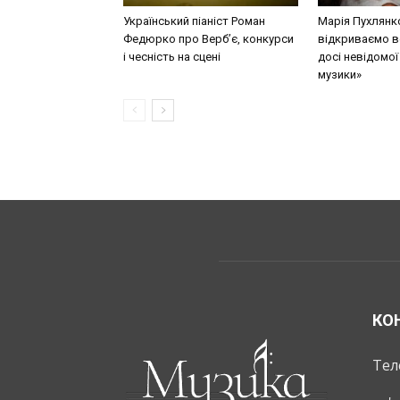
Український піаніст Роман
Марія Пухлянк
Федюрко про Верб’є, конкурси
відкриваємо в
і чесність на сцені
досі невідомої
музики»
КО
Тел