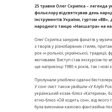
25 травня Олег Скрипка – легенда у
фольклору відсвяткував день наро
інструментів України, гуртом «ВВ»
народного танцю «Накшатра» на най
Олег Скрипка занурив фанатів у музич
з творів у різнобарвних стилях, прита
рок-н-рольної, української, традиції,
мотивами. Виступ став екскурсом по му
ще наприкінці 1980-х років, так і нові 
Пролунали улюблені одвічні бестселери
У сонг-лист також увійшли «У Клубі Рок
український козак-блюз «Катерина», ба
етно-блюз «Ой ходить сон», від якого 
була виконана казково-фантазійна пісн