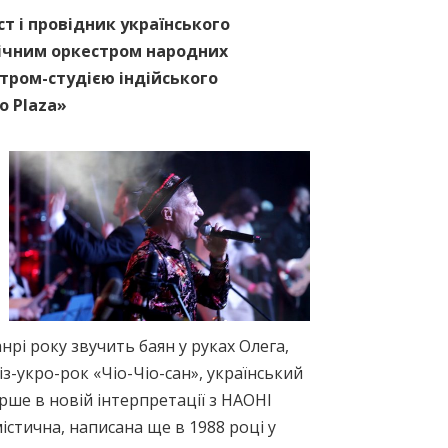
т і провідник українського
ічним оркестром народних
тром-студією індійського
o Plaza»
нрі року звучить баян у руках Олега,
з-укро-рок «Чіо-Чіо-сан», український
ерше в новій інтерпретації з НАОНІ
істична, написана ще в 1988 році у