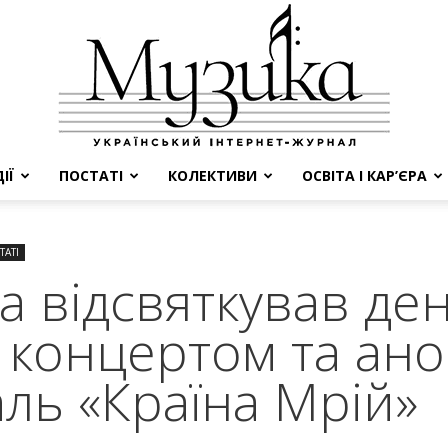
ІЇ
ПОСТАТІ
КОЛЕКТИВИ
ОСВІТА І КАР’ЄРА
МУЗИКА
ТАТІ
а відсвяткував де
концертом та ано
ль «Країна Мрій»