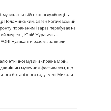
і, музиканти-військовослужбовці та
ндр Положинський, Євген Рогачевський
 фронту пораненим і зараз перебуває на
кий лауреат, Юрій Журавель –
 НАОНІ музиканти разом заспівали
лю етнічної музики «Країна Мрій»,
найдавнішим музичним фестивалем, що
ьного ботанічного саду імені Миколи