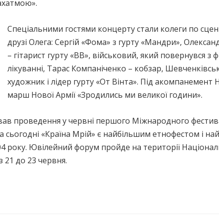
Махатмою».
Спеціальними гостями концерту стали колеги по сцен
друзі Олега: Сергій «Фома» з гурту «Мандри», Олекса
– гітарист гурту «ВВ», військовий, який повернувся з
лікуванні, Тарас Компаніченко – кобзар, Шевченківсь
художник і лідер гурту «От Вінта». Під акомпанемент
марш Нової Армії «Зродились ми великої години».
вав проведення у червні першого Міжнародного фестива
На сьогодні «Країна Мрій» є найбільшим етнофестом і 
04 року. Ювілейний форум пройде на території Націонал
з 21 до 23 червня.