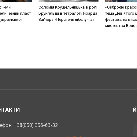
о: «Ми
Соломія Крушельницька в ролі
«Озброєні красо
еличезний пласт
Брунгільди в тетралогії Ріхарда
тема Дев’ятого 
 української
Ваґнера «Перстень нібелунга»
фестивалю висо
мистецтва Bouque
НТАКТИ
Й
ефон: +38(050) 356-63-32