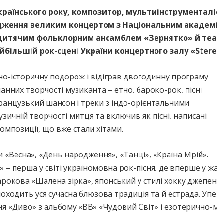
країнського року, композитор, мультиінструменталіс
дження великим концертом з Національним академ
, дитячим фольклорним ансамблем «Зернятко» й теа
більшій рок-сцені України концертного залу «Stere
но-історичну подорож і відіграв двогодинну програму
манних творчості музиканта – етно, бароко-рок, пісні
 французький шансон і треки з індо-орієнтальними
зичній творчості митця та включив як пісні, написані
композиції, що вже стали хітами.
 «Весна», «День народження», «Танці», «Країна Мрій».
» – перша у світі україномовна рок-пісня, де вперше у жа
рокова «Шалена зірка», японський у стилі хокку джепені
походить уся сучасна блюзова традиція та й естрада. Уп
я «Диво» з альбому «ВВ» «Чудовий Світ» і езотерично-м