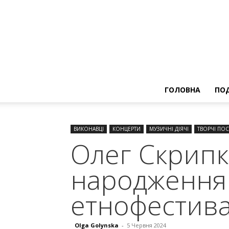
ГОЛОВНА
ПОД
ВИКОНАВЦІ
КОНЦЕРТИ
МУЗИЧНІ ДІЯЧІ
ТВОРЧІ ПОС
Олег Скрипк
народження 
етнофестива
Olga Golynska
-
5 Червня 2024