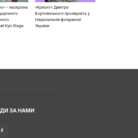
ю» – наскрізна
«Креонт» Дмитра
щорічного
Бортнянського прозвучить у
кого
Національній філармонії
t Kyiv Stage
України
ДИ ЗА НАМИ