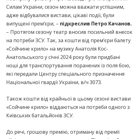
Силам України, сезон можна вважати успішним,
адже відбувалися вистави, цікаві події, були
випущені прем’єри, –
підкреслив Петро Качанов.
– Протягом сезону театр вносив посильний внесок
на потреби ЗСУ. Так, за кошти від прем’єри балету
«Сойчине крило» на музику Анатолія Кос-
Анатольського у січні 2024 року були придбані
ноші для транспортування поранених із поля бою,
які передали Центру спеціального призначення
Національної гвардії України, в/ч 3073.
Також кошти від крайньої в цьому сезоні вистави
«Сойчине крило» віддаються на потреби одного з
Київських батальйонів ЗСУ.
До речі, грошову премію, отриману від премії