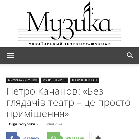
МУЗИКА
мистецький соціум
МУЗИЧНІ ДІЯЧІ
ТВОРЧІ ПОСТАТІ
Петро Качанов: «Без
глядачів театр – це просто
приміщення»
Olga Golynska
-
6 Липня 2024
Facebook
WhatsApp