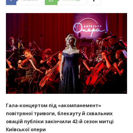
Гала-концертом під «акомпанемент»
повітряної тривоги, блекауту й схвальних
овацій публіки закінчили 42-й сезон митці
Київської опери