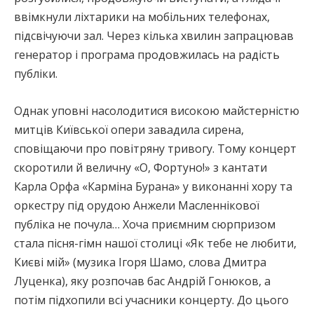
ввімкнули ліхтарики на мобільних телефонах,
підсвічуючи зал. Через кілька хвилин запрацював
генератор і програма продовжилась на радість
публіки.
Однак уповні насолодитися високою майстерністю
митців Київської опери завадила сирена,
сповіщаючи про повітряну тривогу. Тому концерт
скоротили й величну «О, Фортуно!» з кантати
Карла Орфа «Карміна Бурана» у виконанні хору та
оркестру під орудою Анжели Масленнікової
публіка не почула… Хоча приємним сюрпризом
стала пісня-гімн нашої столиці «Як тебе не любити,
Києві мій» (музика Ігоря Шамо, слова Дмитра
Луценка), яку розпочав бас Андрій Гонюков, а
потім підхопили всі учасники концерту. До цього