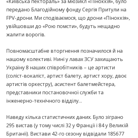
«Київська пектораль» за мюзикл «Піноккія», було
передано Благодійному фонду Сергія Притули на
FPV-дрони. Ми сподіваємося, що дрони «Піноккія»,
увійшовши до «Рою помсти», будуть нещадно
жалити ворогів.
Повномасштабне вторгнення позначилося й на
нашому колективі. Нині у лавах ЗСУ захищають
Україну 8 наших співробітників – це артисти
(соліст-вокаліст, артист балету, артист хору, двоє
артистів оркестру), асистент балетмейстера,
представники постановочної служби та
інженерно-технічного відділу…
Наведу кілька статистичних даних. Було зіграно
295 вистав (у тому числі 32 у Франції і 84 у Великій
Британії). Вистави 42-го сезону відвідали 185677