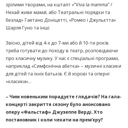
зрілими творами, на кшталт «“Viva la mamma” /
Нехай живе мама!, або Театральні порядки та
безлад» Гаетано Доніцетті, «Ромео і Джульєтта»
Шарля Гуно та інші.
Звісно, дітей від 4-х до 7-ми або й 10-ти років
треба готувати до походу в театр, розповідаючи
про класичну музику. У нас є спеціальні програми,
наприклад «Симфонічна абетка» – музичні класики
для дітей та їхніх батьків. Є й хорові та оперні
«класики»…
– Чим новеньким порадуєте глядачів? На гала-
концерті закриття сезону було анонсовано
оперу «Фальстаф» Джузеппе Верді. Хто
постановник і коли чекати на прем’єру?