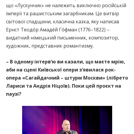
що «Лускунчик» не належить виключно російській
імперії та рашистським загарбникам. Це витвір
світової спадщини, класична казка, яку написав
Ернст Теодо́р Амаде́й Го́фман (1776–1822) –
видатний німецький письменник, композитор,
художник, представник романтизму.
– В одному інтерв’ю ви казали, що маєте мрію,
аби на сцені Київської опери з’явилася рок-
опера «Сагайдачний – штурм Москви» (лібрето
Лариси та Андрія Ніцоїв). Поки цей проєкт на
паузі?