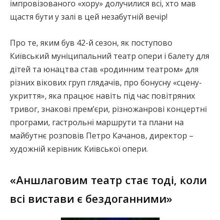
імпровізованого «хору» долучилися всі, хто мав
щастя бути у залі в цей незабутній вечір!
Про те, яким був 42-й сезон, як поступово
Київський муніципальний театр опери і балету для
дітей та юнацтва став «родинним театром» для
різних вікових груп глядачів, про бонусну «сцену-
укриття», яка працює навіть під час повітряних
тривог, знакові прем’єри, різножанрові концертні
програми, гастрольні маршрути та плани на
майбутнє розповів Петро Качанов, директор –
художній керівник Київської опери.
«Аншлаговим театр стає тоді, коли
всі вистави є бездоганними»