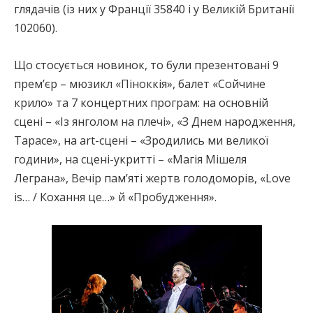
глядачів (із них у Франції 35840 і у Великій Британії
102060).
Що стосується новинок, то були презентовані 9
прем’єр – мюзикл «Піноккія», балет «Сойчине
крило» та 7 концертних програм: на основній
сцені – «Із янголом на плечі», «З Днем народження,
Тарасе», на аrt-сцені – «Зродились ми великої
години», на сцені-укритті – «Магія Мішеля
Леграна», Вечір пам’яті жертв голодоморів, «Love
is… / Кохання це…» й «Пробудження».