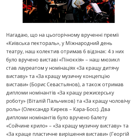
Нагадаю, що на цьогорічному врученні премії
«Київська пектораль», у Міжнародний день
театру, наш колектив отримав 6 відзнак: 4 з них
було вручено виставі «Піноккія» – наш мюзикл
став лауреатом у номінаціях «За кращу дитячу
виставу» та «За кращу музичну концепцію
вистави» (Борис Севастьянов), а також отримав
дипломи номінантів «За кращу режисерську
роботу» (Віталій Пальчиков) та «За кращу чоловічу
роль» (Олександр Киреєв – Кара-Босс). Два
дипломи номінантів було вручено балету
«Сойчине крило» – «За кращу музичну виставу» та
«За краще пластичне вирішення вистави» (Георгій