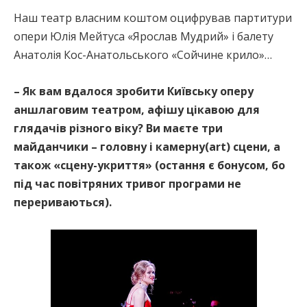
Наш театр власним коштом оцифрував партитури
опери Юлія Мейтуса «Ярослав Мудрий» і балету
Анатолія Кос-Анатольського «Сойчине крило»…
– Як вам вдалося зробити Київську оперу
аншлаговим театром, афішу цікавою для
глядачів різного віку? Ви маєте три
майданчики – головну і камерну(аrt) сцени, а
також «сцену-укриття» (остання є бонусом, бо
під час повітряних тривог програми не
перериваються).