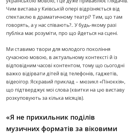
українською мовою, і це дуже приваблює глядачів.
Чим вистава у Київській опері відрізняється від
спектаклю в драматичному театрі? Тим, що там
говорять, а у нас співають?.. У будь-якому разі
публіка має розуміти, про що йдеться на сцені.
Ми ставимо твори для молодого покоління
сучасною мовою, в актуальному контексті й із
відповідним часові контентом, тому що сьогодні
важко відірвати дітей від телефонів, гаджетів,
відеоігор. Яскравий приклад – мюзикл «Піноккія»,
що підтверджує мої слова (квитки на цю виставу
розкуповують за кілька місяців).
«Я не прихильник поділів
музичних форматів за віковими