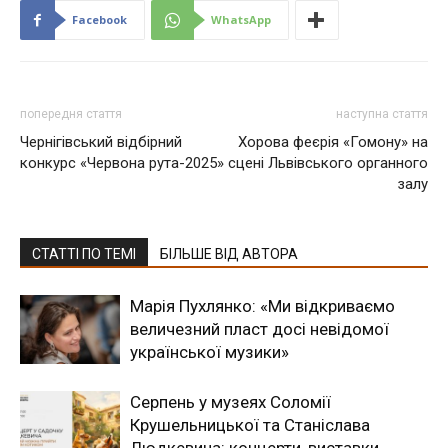
Facebook
WhatsApp
попередня стаття
наступна стаття
Чернігівський відбірний
Хорова феєрія «Гомону» на
конкурс «Червона рута-2025»
сцені Львівського органного
залу
СТАТТІ ПО ТЕМІ
БІЛЬШЕ ВІД АВТОРА
Марія Пухлянко: «Ми відкриваємо
величезний пласт досі невідомої
української музики»
Серпень у музеях Соломії
Крушельницької та Станіслава