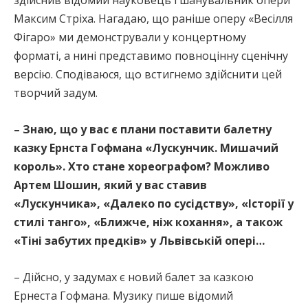
здійснив відомий науковець і шанувальник опери
Максим Стріха. Нагадаю, що раніше оперу «Весілля
Фігаро» ми демонстрували у концертному
форматі, а нині представимо повноцінну сценічну
версію. Сподіваюся, що встигнемо здійснити цей
творчий задум.
– Знаю, що у вас є плани поставити балетну
казку Ернста Гофмана «Лускунчик. Мишачий
король». Хто стане хореографом? Можливо
Артем Шошин, який у вас ставив
«Лускунчика», «Далеко по сусідству», «Історії у
стилі танго», «Ближче, ніж кохання», а також
«Тіні забутих предків» у Львівській опері…
– Дійсно, у задумах є новий балет за казкою
Ернеста Гофмана. Музику пише відомий