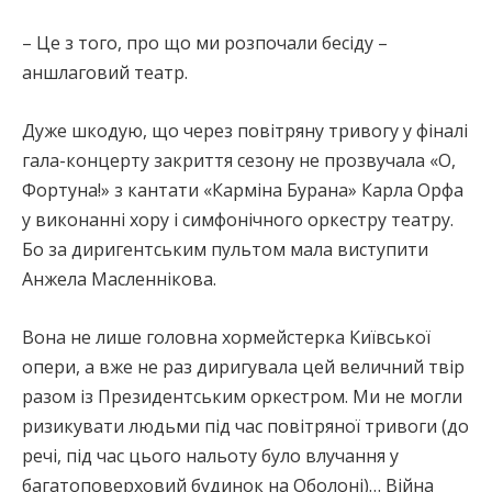
– Це з того, про що ми розпочали бесіду –
аншлаговий театр.
Дуже шкодую, що через повітряну тривогу у фіналі
гала-концерту закриття сезону не прозвучала «О,
Фортуна!» з кантати «Карміна Бурана» Карла Орфа
у виконанні хору і симфонічного оркестру театру.
Бо за диригентським пультом мала виступити
Анжела Масленнікова.
Вона не лише головна хормейстерка Київської
опери, а вже не раз диригувала цей величний твір
разом із Президентським оркестром. Ми не могли
ризикувати людьми під час повітряної тривоги (до
речі, під час цього нальоту було влучання у
багатоповерховий будинок на Оболоні)… Війна