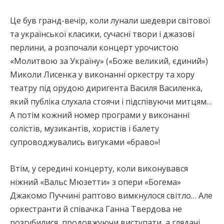
Це був гранд-вечір, коли лунали шедеври світової
та української класики, сучасні твори і джазові
перлини, а розпочали концерт урочистою
«Молитвою за Україну» («Боже великий, єдиний»)
Миколи Лисенка у виконанні оркестру та хору
театру під орудою диригента Василя Василенка,
який публіка слухала стоячи і підспівуючи митцям…
А потім кожний номер програми у виконанні
солістів, музикантів, хористів і балету
супроводжувались вигуками «браво»!
Втім, у середині концерту, коли виконувався
ніжний «Вальс Мюзетти» з опери «Богема»
Джакомо Пуччині раптово вимкнулося світло… Але
оркестранти й співачка Ганна Твердова не
розгубилися, продовжуючи виступати, а глядачі