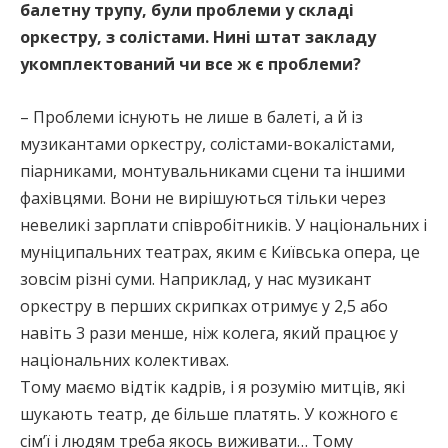
балетну трупу, були проблеми у складі
оркестру, з солістами. Нині штат закладу
укомплектований чи все ж є проблеми?
– Проблеми існують не лише в балеті, а й із
музикантами оркестру, солістами-вокалістами,
піарниками, монтувальниками сцени та іншими
фахівцями. Вони не вирішуються тільки через
невеликі зарплати співробітників. У національних і
муніципальних театрах, яким є Київська опера, це
зовсім різні суми. Наприклад, у нас музикант
оркестру в перших скрипках отримує у 2,5 або
навіть 3 рази менше, ніж колега, який працює у
національних колективах.
Тому маємо відтік кадрів, і я розумію митців, які
шукають театр, де більше платять. У кожного є
сім’ї і людям треба якось виживати… Тому