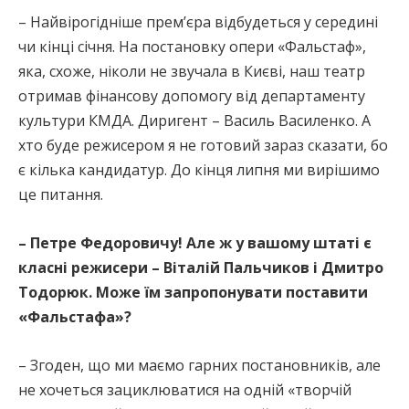
– Найвірогідніше прем’єра відбудеться у середині
чи кінці січня. На постановку опери «Фальстаф»,
яка, схоже, ніколи не звучала в Києві, наш театр
отримав фінансову допомогу від департаменту
культури КМДА. Диригент – Василь Василенко. А
хто буде режисером я не готовий зараз сказати, бо
є кілька кандидатур. До кінця липня ми вирішимо
це питання.
– Петре Федоровичу! Але ж у вашому штаті є
класні режисери – Віталій Пальчиков і Дмитро
Тодорюк. Може їм запропонувати поставити
«Фальстафа»?
– Згоден, що ми маємо гарних постановників, але
не хочеться зациклюватися на одній «творчій