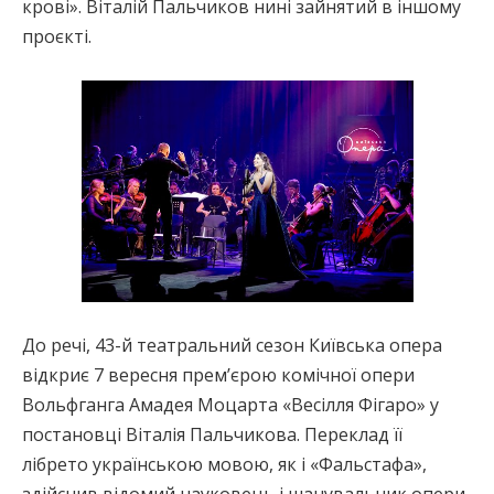
крові». Віталій Пальчиков нині зайнятий в іншому
проєкті.
До речі, 43-й театральний сезон Київська опера
відкриє 7 вересня прем’єрою комічної опери
Вольфганга Амадея Моцарта «Весілля Фігаро» у
постановці Віталія Пальчикова. Переклад її
лібрето українською мовою, як і «Фальстафа»,