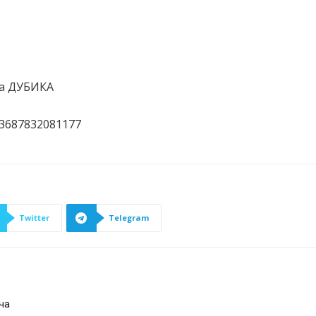
на ДУБИКА
873687832081177
Twitter
Telegram
ча