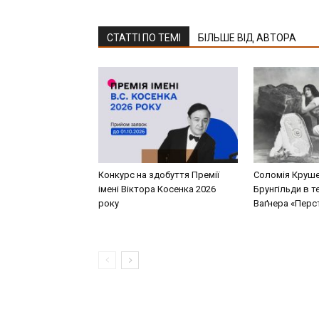
СТАТТІ ПО ТЕМІ
БІЛЬШЕ ВІД АВТОРА
Конкурс на здобуття Премії
Соломія Круше
імені Віктора Косенка 2026
Брунгільди в т
року
Ваґнера «Перст