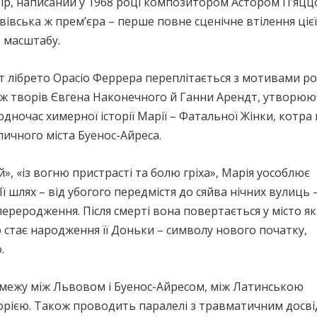
твір, написаний у 1968 році композитором Астором П’яц
ьвівська ж прем’єра – перше повне сценічне втілення ціє
 масштабу.
т лібрето Орасіо Феррера переплітається з мотивами р
кож творів Євгена Наконечного й Ганни Арендт, утворю
одночас химерної історії Марії – Фатальної Жінки, котра
личного міста Буенос-Айреса.
», «із вогню пристрасті та болю гріха», Марія уособлює
 Її шлях – від убогого передмістя до сяйва нічних вулиць 
реродження. Після смерті вона повертається у місто як
ю стає народження її Доньки – символу нового початку,
.
 межу між Львовом і Буенос-Айресом, між Латинською
орією. Також проводить паралелі з травматичним досвід