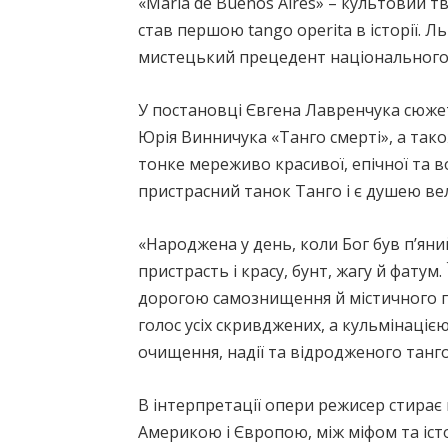
«Maria de Buenos Aires» – культовий 
став першою tango operitа в історії. Л
мистецький прецедент національного
У постановці Євгена Лавренчука сюже
Юрія Винничука «Танго смерті», а та
тонке мереживо красивої, епічної та в
пристрасний танок Танго і є душею ве
«Народжена у день, коли Бог був п’яний
пристрасть і красу, бунт, жагу й фатум.
дорогою самознищення й містичного пе
голос усіх скривджених, а кульмінаціє
очищення, надії та відродженого танго
В інтерпретації опери режисер стирає
Америкою і Європою, між міфом та іст