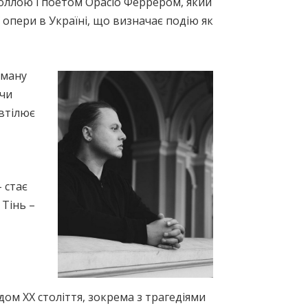
цоллою і поетом Орасіо Феррером, який
ї опери в Україні, що визначає подію як
оману
ючи
 втілює
– стає
 Тінь –
ом ХХ століття, зокрема з трагедіями