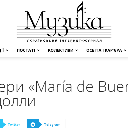
ІЇ
ПОСТАТІ
КОЛЕКТИВИ
ОСВІТА І КАР’ЄРА
МУЗИКА
ери «María de Buen
цолли
Twitter
Telegram