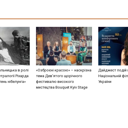
льницька в ролі
«Озброєні красою» – наскрізна
Дайджест подій 
етралогії Ріхарда
тема Дев’ятого щорічного
Національній філ
ень нібелунга»
фестивалю високого
України
мистецтва Bouquet Kyiv Stage