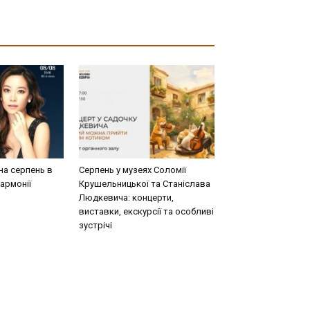
на серпень в
Серпень у музеях Соломії
армонії
Крушельницької та Станіслава
Людкевича: концерти,
виставки, екскурсії та особливі
зустрічі