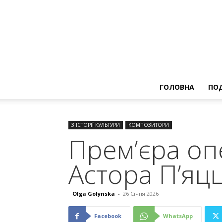
ГОЛОВНА
ПОД
З ІСТОРІЇ КУЛЬТУРИ
КОМПОЗИТОРИ
Прем’єра оп
Астора П’яц
Olga Golynska
-
26 Січня 2026
Facebook
WhatsApp