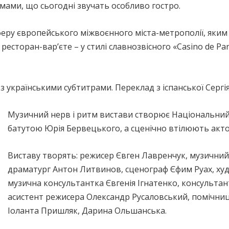
темами, що сьогодні звучать особливо гостро.
еру європейського міжвоєнного міста-метрополії, яким 
сторан-вар’єте – у стилі славнозвісного «Casino de Pari
 українськими субтитрами. Переклад з іспанської Сергі
Музичний нерв і ритм вистави створює Національний 
батутою Юрія Бервецького, а сценічно втілюють акто
Виставу творять: режисер Євген Лавренчук, музични
драматург Антон Литвинов, сценограф Єфим Руах, ху
музична консультантка Євгенія Ігнатенко, консультант
асистент режисера Олександр Русаловський, помічни
Іоланта Пришляк, Дарина Ольшанська.