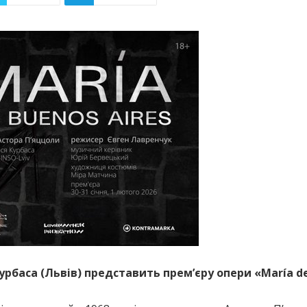
Курбаса (Львів) представить прем’єру опери «María d