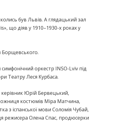
колись був Львів. А глядацький зал
s», що діяв у 1910–1930-х роках у
я Борщевського.
симфонічний оркестр INSO-Lviv під
ри Театру Леся Курбаса.
й керівник Юрій Бервецький,
дожниця костюмів Міра Матчина,
ка з іспанської мови Соломія Чубай,
ця режисера Олена Спас, продюсерки