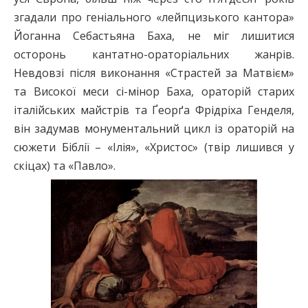
згадали про геніального «лейпцизького кантора»
Йоганна Себастьяна Баха, не міг лишитися
осторонь кантатно-ораторіальних жанрів.
Невдовзі після виконання «Страстей за Матвієм»
та Високої меси сі-мінор Баха, ораторій старих
італійських майстрів та Ґеорґа Фрідріха Генделя,
він задумав монументальний цикл із ораторій на
сюжети Біблії – «Ілія», «Христос» (твір лишився у
скіцах) та «Павло».