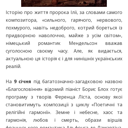
Історію про життя пророка Ілії, за словами самого
композитора, «сильного, гарячого, нервового,
похмурого, навіть недоброго, котрий бореться із
придворною наволоччю, майже з усім світом»,
німецький романтик Мендельсон вважав
суголосною своєму часу. Але, як видається,
актуальною ця історія є і для нинішніх українських
реалій.
На
9 січня
під багатозначно-загадковою назвою
«Благословіння» відомий піаніст Борис Блох готує
програму з творів Ференца Ліста, основу якої
становитимуть композиції з циклу «Поетичні та
релігійні гармонії». Земне і небесне, хаос та
гармонія, любов і смерть, образи віршів
французького романтика Альфонса де Ламартіна,