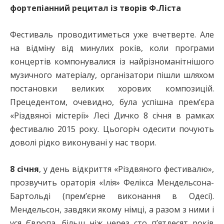
фортепіанний рецитал із творів Ф.Ліста
Фестиваль проводитиметься уже вчетверте. Але
на відміну від минулих років, коли програми
концертів компонувалися із найрізноманітнішого
музичного матеріалу, організатори пішли шляхом
постановки великих хорових композицій.
Прецедентом, очевидно, була успішна прем’єра
«Різдвяної містерії» Лесі Дичко 8 січня в рамках
фестивалю 2015 року. Цьогоріч одесити почують
доволі рідко виконувані у нас твори.
8 січня
, у день відкриття «Різдвяного фестивалю»,
прозвучить ораторія «Ілія» Фелікса Мендельсона-
Бартольді (прем’єрне виконання в Одесі).
Мендельсон, завдяки якому німці, а разом з ними і
уся Європа, більш ніж через сто п’ятдесят років