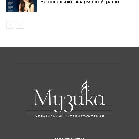
Національній філармонії України