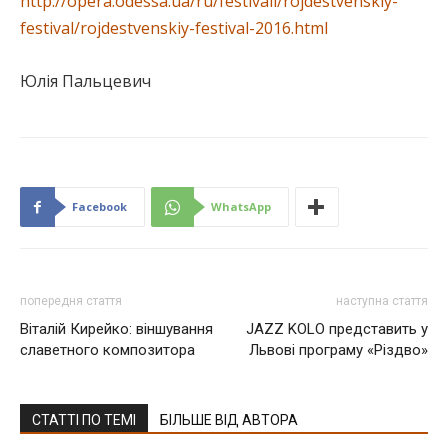
http://opera.odessa.ua/ru/festivali/rojdestvenskiy-
festival/rojdestvenskiy-festival-2016.html
Юлія Пальцевич
Facebook
WhatsApp
попередня стаття
наступна стаття
Віталій Кирейко: віншування
JAZZ KOLO представить у
славетного композитора
Львові програму «Різдво»
СТАТТІ ПО ТЕМІ
БІЛЬШЕ ВІД АВТОРА