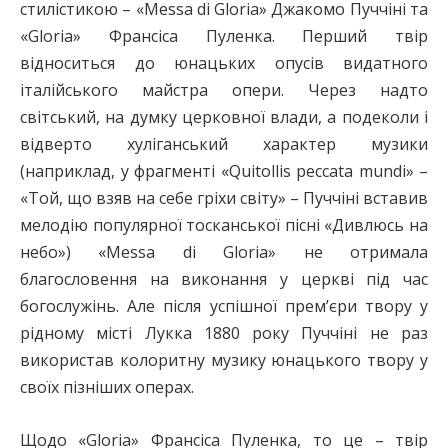
стилістикою – «Мessa di Gloria» Джакомо Пуччіні та
«Gloria» Франсіса Пуленка. Перший твір
відноситься до юнацьких опусів видатного
італійського майстра опери. Через надто
світський, на думку церковної влади, а подеколи і
відверто хуліганський характер музики
(наприклад, у фрагменті «Quitollis peccata mundi» –
«Той, що взяв на себе гріхи світу» – Пуччіні вставив
мелодію популярної тосканської пісні «Дивлюсь на
небо») «Мessa di Gloria» не отримала
благословення на виконання у церкві під час
богослужінь. Але після успішної прем’єри твору у
рідному місті Лукка 1880 року Пуччіні не раз
використав колоритну музику юнацького твору у
своїх пізніших операх.
Щодо «Gloria» Франсіса Пуленка, то це – твір