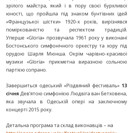
зрілого майстра, який і в пору своєї бурхливої
юності, що пройшла під знаком бунтівних ідей
«Французької шістки» 1920-х років, вирізнявся
поміркованістю та респектом традицій.
Уперше «Gloria» прозвучала 1961 року у виконані
Бостонського симфонічного оркестру та хору під
орудою Шарля Мюнша. Окрім чарівно-красивої
музики «Gloria» прикметна виразною сольною
партією сопрано.
Завершиться одеський «Різдвяний фестиваль»
13
січня
Дев’ятою симфонією Людвіга ван Бетховена,
яка звучала в Одеській опері на заключному
концерті 2015 року.
Детальна програма та склад виконавців – на