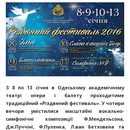
З 8 по 13 січня в Одеському академічному
театрі опери і балету проходитиме
традиційний «Різдвяний фестиваль». У чотири
вечори умістилися масштабні вокально-
симфонічні композиції Ф.Мендельсона,
Дж.Пуччіні, Ф.Пуленка, Л.ван Бетховена та