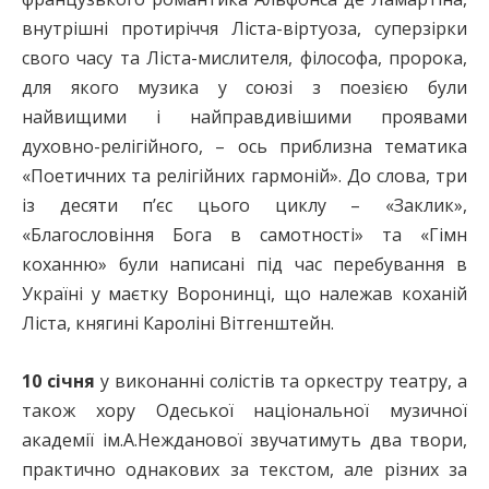
внутрішні протиріччя Ліста-віртуоза, суперзірки
свого часу та Ліста-мислителя, філософа, пророка,
для якого музика у союзі з поезією були
найвищими і найправдивішими проявами
духовно-релігійного, – ось приблизна тематика
«Поетичних та релігійних гармоній». До слова, три
із десяти п’єс цього циклу – «Заклик»,
«Благословіння Бога в самотності» та «Гімн
коханню» були написані під час перебування в
Україні у маєтку Воронинці, що належав коханій
Ліста, княгині Кароліні Вітгенштейн.
10 січня
у виконанні солістів та оркестру театру, а
також хору Одеської національної музичної
академії ім.А.Нежданової звучатимуть два твори,
практично однакових за текстом, але різних за