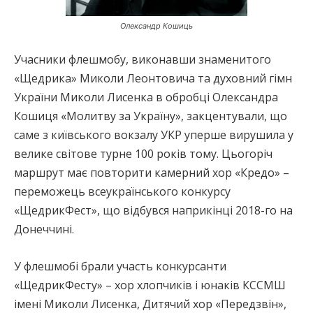
Олександр Кошиць
Учасники флешмобу, виконавши знаменитого
«Щедрика» Миколи Леонтовича та духовний гімн
України Миколи Лисенка в обробці Олександра
Кошиця «Молитву за Україну», закцентували, що
саме з київського вокзалу УКР уперше вирушила у
велике світове турне 100 років тому. Цьогоріч
маршрут має повторити камерний хор «Кредо» –
переможець всеукраїнського конкурсу
«ЩедрикФест», що відбувся наприкінці 2018-го на
Донеччині.
У флешмобі брали участь конкурсанти
«ЩедрикФесту» – хор хлопчиків і юнаків КССМШ
імені Миколи Лисенка, Дитячий хор «Передзвін»,