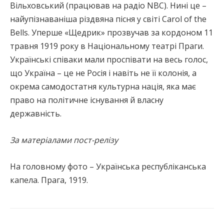
Вільховський (працював на радіо NBC). Нині це –
найупізнаваніша різдвяна пісня у світі Carol of the
Bells. Уперше «Щедрик» прозвучав за кордоном 11
травня 1919 року в Національному театрі Праги.
Українські співаки мали проспівати на весь голос,
що Україна – це не Росія і навіть не її колонія, а
окрема самодостатня культурна нація, яка має
право на політичне існування й власну
державність.
За матеріалами пост-релізу
На головному фото – Українська республіканська
капела. Прага, 1919.