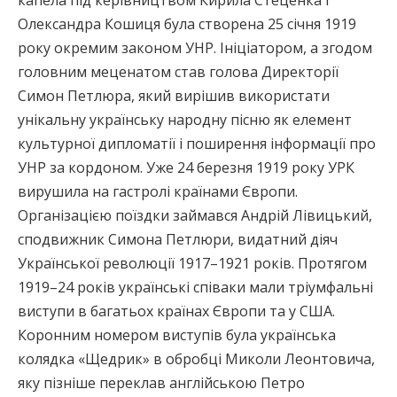
Олександра Кошиця була створена 25 січня 1919
року окремим законом УНР. Ініціатором, а згодом
головним меценатом став голова Директорії
Симон Петлюра, який вирішив використати
унікальну українську народну пісню як елемент
культурної дипломатії і поширення інформації про
УНР за кордоном. Уже 24 березня 1919 року УРК
вирушила на гастролі країнами Європи.
Організацією поїздки займався Андрій Лівицький,
сподвижник Симона Петлюри, видатний діяч
Української революції 1917–1921 років. Протягом
1919–24 років українські співаки мали тріумфальні
виступи в багатьох країнах Європи та у США.
Коронним номером виступів була українська
колядка «Щедрик» в обробці Миколи Леонтовича,
яку пізніше переклав англійською Петро