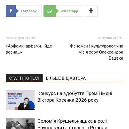
Facebook
WhatsApp
попередня стаття
наступна стаття
«Арфами, арфами… йде
Феномен і культурологічна
весна…»
місія хору Олександра
Вацека
СТАТТІ ПО ТЕМІ
БІЛЬШЕ ВІД АВТОРА
Конкурс на здобуття Премії імені
Віктора Косенка 2026 року
Соломія Крушельницька в ролі
Брунгільди в тетралогії Ріхарда