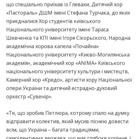
що спеціально приїхав із Глевахи, Дитячий хор
«Пастораль» ДШМ імені Стефана Турчака, до яких
приєдналися Хор студентів київського
Національного університету імені Тараса
Шевченка та КПІ імені Ігоря Сікорьского, Народна
академічна хорова капела «Почайна»
Національного університету «Києво-Могилянська
академія», академічний хор «ANIMA» Київського
національного університету культури і мистецтв,
Камерний хор «Кредо», артисти хору Національної
опери України та дитячий естрадно-духовий
оркестр «Сувенір».
«Те, що зробив Петлюра, котрому спало на думку
відправити колектив, який мусив піснею довести
всім, що Україна – багата традиціями,
самоідентична держава, що має глибоке коріння, і