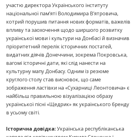
участю директора Українського інституту
національної пам’яті Володимира В’ятровича,
котрий порушив питання нових форматів, важелів
впливу та заохочення щодо ширшого розвитку
української мови і культури на Донбасі й визначив
пріоритетний перелік історичних постатей,
видатних діячів Донеччини, зокрема Покровська,
вагомі історичні дати, які слід нанести на
культурну мапу Донбасу. Одним із резюме
круглого столу став висновок, що саме
зображення ластівки на «Сухарниці Леонтовича» є
найбільш правильною візуалізацією образу
української пісні «Щедрик» як українського бренду
в усьому світі.
Історична довідка:
Українська республіканська
капела під керівництвом Кирила Стеценка і