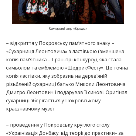
Камерний хор «Кредо»
– відкриття у Покровську пам’ятного знаку –
«Сухарниця Леонтовича» з ластівкою (зменшена
копія пам’ятника – Гран-прі конкурсу), яка стала
символом та емблемою «ЩедрикФесту». Це точна
копія ластівки, яку зобразив на дерев’яній
різьбленій сухарниці батько Миколи Леонтовича
Дмитро Леонтович і подарував її синові. Оригінал
сухарниці зберігається у Покровському
краєзнавчому музеї;
– проведення у Покровську круглого столу
«Українізація Донбасу: від теорії до практики» за