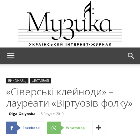
МУЗИКА
ВИКОНАВЦІ
ФЕСТИВАЛІ
«Сіверські клейноди» –
лауреати «Віртуозів фолку»
Olga Golynska
-
5 Грудня 2019
Facebook
WhatsApp