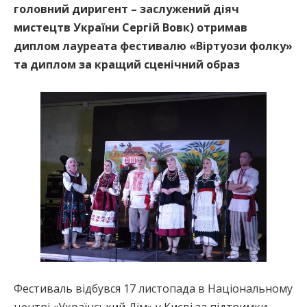
головний диригент – заслужений діяч
мистецтв України Сергій Вовк) отримав
диплом лауреата фестивалю «Віртуози фолку»
та диплом за кращий сценічний образ
Фестиваль відбувся 17 листопада в Національному
центрі «Український Дім» у Києві за підтримки