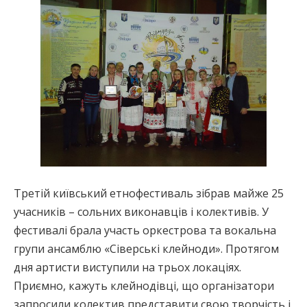
Третій київський етнофестиваль зібрав майже 25
учасників – сольних виконавців і колективів. У
фестивалі брала участь оркестрова та вокальна
групи ансамблю «Сіверські клейноди». Протягом
дня артисти виступили на трьох локаціях.
Приємно, кажуть клейнодівці, що організатори
запросили колектив представити свою творчість і