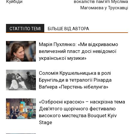
Куйбіди
вокалістів пам’яті Мусліма
Магомаєва у Трускавці
СТАТТІ ПО ТЕМІ
БІЛЬШЕ ВІД АВТОРА
Марія Пухлянко: «Ми відкриваємо
величезний пласт досі невідомої
української музики»
Соломія Крушельницька в ролі
Брунгільди в тетралогії Ріхарда
Ваґнера «Перстень нібелунга»
«Озброєні красою» – наскрізна тема
Дев’ятого щорічного фестивалю
високого мистецтва Bouquet Kyiv
Stage