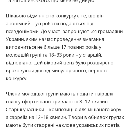
та Лятошинського, що мене не дивує».
Цікавою відмінністю конкурсу є те, що він
анонімний – усі роботи подаються під
псевдонімами. До участі запрошуються громадяни
України, яким на час проведення змагання
виповниться не більше 17 повних років у
молодшій групі та 18–33 роки – у старшій,
відповідно. Цей віковий ценз було розширено,
враховуючи досвід минулорічного, першого
конкурсу.
Члени молодшої групи мають подати твір для
голосу і фортепіано тривалістю 8–12 хвилин.
Старші учасники – композицію для мішаного хору
a caрpella на 12–18 хвилин. Твори в обидвох групах
мають бути створені на слова українських поетів