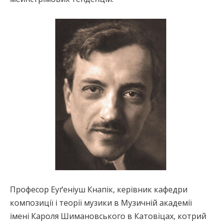
Професор Еуґеніуш Кнапік, керівник кафедри
композиції і теорії музики в Музичній академії
імені Кароля Шимановського в Катовіцах, котрий