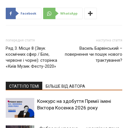
Facebook
WhatsApp
попередня стаття
наступна стаття
Ряд 3. Місце 8 (Звук
Василь Барвінський –
космічних сфер / Біле,
повернення чи пошук нового
червоне і чорне): сторінка
трактування?
«Київ Музик Фесту-2020»
СТАТТІ ПО ТЕМІ
БІЛЬШЕ ВІД АВТОРА
Конкурс на здобуття Премії імені
Віктора Косенка 2026 року