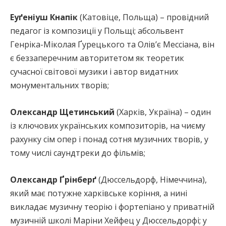
Еуґеніуш Кнапік
(Катовіце, Польща) – провідний
педагог із композиції у Польщі; абсольвент
Генріка-Міколая Ґурецького та Олів’є Мессіана, він
є беззаперечним авторитетом як теоретик
сучасної світової музики і автор видатних
монументальних творів;
Олександр Щетинський
(Харків, Україна) – один
із ключових українських композиторів, на чиєму
рахунку сім опер і понад сотня музичних творів, у
тому числі саундтреки до фільмів;
Олександр Ґрінберґ
(Дюссельдорф, Німеччина),
який має потужне харківське коріння, а нині
викладає музичну теорію і фортепіано у приватній
музичній школі Маріни Хейфец у Дюссельдорфі; у