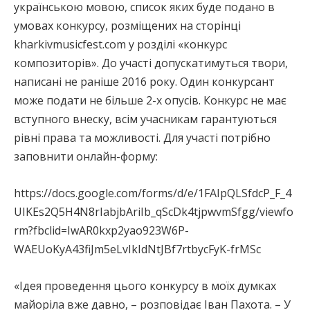
українською мовою, список яких буде подано в
умовах конкурсу, розміщених на сторінці
kharkivmusicfest.com у розділі «конкурс
композиторів». До участі допускатимуться твори,
написані не раніше 2016 року. Один конкурсант
може подати не більше 2-х опусів. Конкурс не має
вступного внеску, всім учасникам гарантуються
рівні права та можливості. Для участі потрібно
заповнити онлайн-форму:
https://docs.google.com/forms/d/e/1FAIpQLSfdcP_F_4
UIKEs2Q5H4N8rIabjbAriIb_qScDk4tjpwvmSfgg/viewfo
rm?fbclid=IwAR0kxp2yao923W6P-
WAEUoKyA43fiJm5eLvIkIdNtJBf7rtbycFyK-frMSc
«Ідея проведення цього конкурсу в моїх думках
майоріла вже давно, – розповідає Іван Пахота. – У