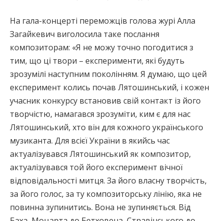
На гала-концерті переможців голова журі Алла
Загайкевич виголосила таке послання
композиторам: «Я не можу точно погодитися з
тим, що ці твори – експерименти, які будуть
зрозумілі наступним поколінням. Я думаю, що цей
експеримент колись почав Лятошинський, і кожен
учасник конкурсу встановив свій контакт із його
творчістю, намагався зрозуміти, ким є для нас
Лятошинський, хто він для кожного українського
музиканта. Для всієї України в якийсь час
актуалізувався Лятошинський як композитор,
актуалізувався той його експеримент вічної
відповідальності митця. За його власну творчість,
за його голос, за ту композиторську лінію, яка не
повинна зупинитись. Вона не зупиняється. Від
Баха, Моцарта до Бетховена, Стравінського до