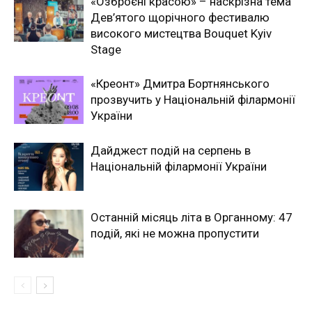
«Озброєні красою» – наскрізна тема
Дев’ятого щорічного фестивалю
високого мистецтва Bouquet Kyiv
Stage
«Креонт» Дмитра Бортнянського
прозвучить у Національній філармонії
України
Дайджест подій на серпень в
Національній філармонії України
Останній місяць літа в Органному: 47
подій, які не можна пропустити