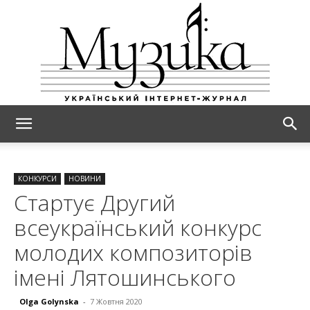
МУЗИКА
КОНКУРСИ
НОВИНИ
Стартує Другий
всеукраїнський конкурс
молодих композиторів
імені Лятошинського
Olga Golynska
-
7 Жовтня 2020