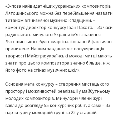
«З-поза найвидатніших українських композиторів
Лятошинського можна без перебільшення назвати
титаном вітчизняної музичної спадщини, –
коментує директор конкурсу Іван Пахота. – За часи
радянського минулого України ім’я і значення
Лятошинського було змаргіналізовано й фактично
принижене. Нашим завданням є популяризація
творчості Майстра: українські молоді митці мають
знати про цього композитора значно більше, ніж
його фото на стінах музичних шкіл».
Основна мета конкурсу – створення мистецького
простору і можливостей реалізації у майбутньому
молодих композиторів. Минулоріч члени журі
взяли до розгляду 55 конкурсних робіт, а саме – 33
партитури у молодшій групі та 22 у старшій.