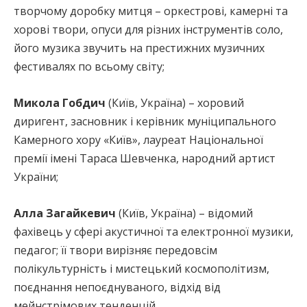
творчому доробку митця – оркестрові, камерні та
хорові твори, опуси для різних інструментів соло,
його музика звучить на престижних музичних
фестивалях по всьому світу;
Микола Гобдич
(Київ, Україна) – хоровий
диригент, засновник і керівник муніципального
Камерного хору «Київ», лауреат Національної
премії імені Тараса Шевченка, народний артист
України;
Алла Загайкевич
(Київ, Україна) – відомий
фахівець у сфері акустичної та електронної музики,
педагог; її твори вирізняє передовсім
полікультурність і мистецький космополітизм,
поєднання непоєднуваного, відхід від
мейнстрімових тенденцій.