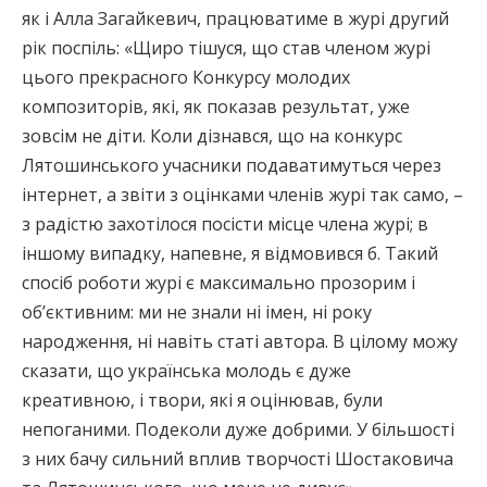
як і Алла Загайкевич, працюватиме в журі другий
рік поспіль: «Щиро тішуся, що став членом журі
цього прекрасного Конкурсу молодих
композиторів, які, як показав результат, уже
зовсім не діти. Коли дізнався, що на конкурс
Лятошинського учасники подаватимуться через
інтернет, а звіти з оцінками членів журі так само, –
з радістю захотілося посісти місце члена журі; в
іншому випадку, напевне, я відмовився б. Такий
спосіб роботи журі є максимально прозорим і
об’єктивним: ми не знали ні імен, ні року
народження, ні навіть статі автора. В цілому можу
сказати, що українська молодь є дуже
креативною, і твори, які я оцінював, були
непоганими. Подеколи дуже добрими. У більшості
з них бачу сильний вплив творчості Шостаковича