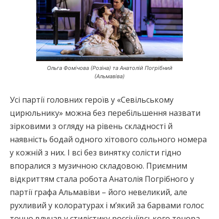
Ольга Фомічова (Розіна) та Анатолій Погрібний
(Альмавіва)
Усі партії головних героїв у «Севільському
цирюльнику» можна без перебільшення назвати
зірковими з огляду на рівень складності й
наявність бодай одного хітового сольного номера
у кожній з них. І всі без винятку солісти гідно
впоралися з музичною складовою. Приємним
відкриттям стала робота Анатолія Погрібного у
партії графа Альмавіви – його невеликий, але
рухливий у колоратурах і м’який за барвами голос
точно влучав у стилістику россініївського тенора.