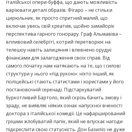
італійської опери-буффа, що дають можливість
варіювати деталі образів. Фігаро – не стільки
цирюльник, як просто спритний малий, що
включає увесь свій креатив, щойно замайоріє
перспектива гарного гонорару. Граф Альмавіва –
впливовий селебріті, котрий перетворює на
телешоу навіть залицяння і впевнено орудує
фінансами для залагодження своїх справ. Від
самого початку нам натякають на те, що і силові
структури у нього «під рукою»: ніхто інший, як
поліцейські стають статистами і хористами у його
постановочній серенаді. Підстаркуватий
буркотливий Бартоло, який скрізь бачить змову і
зраду, не виявляє ніяких ознак напускної вченості
доктора з італійської комедії. Це нафарширований
грішми жлобуватий папік, який не впускає нагоди
підкреслити свою статусність. Дон Базиліо не дуже