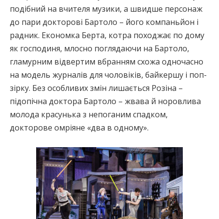
подібний на вчителя музики, а швидше персонаж
до пари докторові Бартоло – його компаньйон і
радник. Економка Берта, котра походжає по дому
як господиня, млосно поглядаючи на Бартоло,
гламурним відвертим вбранням схожа одночасно
на модель журналів для чоловіків, байкершу і поп-
зірку. Без особливих змін лишається Розіна –
підопічна доктора Бартоло – жвава й норовлива
молода красунька з непоганим спадком,
докторове омріяне «два в одному».