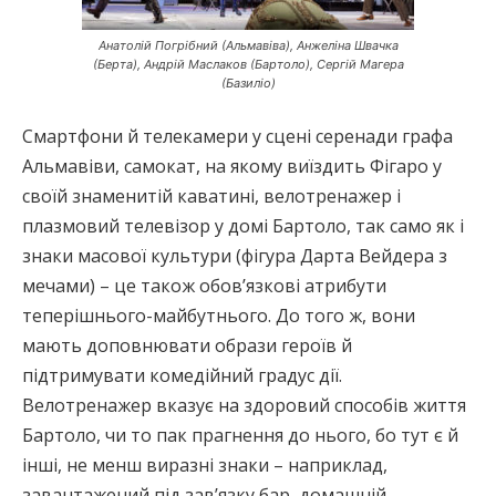
Анатолій Погрібний (Альмавіва), Анжеліна Швачка
(Берта), Андрій Маслаков (Бартоло), Сергій Магера
(Базиліо)
Смартфони й телекамери у сцені серенади графа
Альмавіви, самокат, на якому виїздить Фігаро у
своїй знаменитій каватині, велотренажер і
плазмовий телевізор у домі Бартоло, так само як і
знаки масової культури (фігура Дарта Вейдера з
мечами) – це також обов’язкові атрибути
теперішнього-майбутнього. До того ж, вони
мають доповнювати образи героїв й
підтримувати комедійний градус дії.
Велотренажер вказує на здоровий способів життя
Бартоло, чи то пак прагнення до нього, бо тут є й
інші, не менш виразні знаки – наприклад,
завантажений під зав’язку бар, домашній