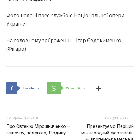
Фото надані прес-службою Національної опери
України
На головному зображенні – Ігор Євдокименко
(Фігаро)
Facebook
WhatsApp
попередня стаття
наступна стаття
Про Євгенію Мірошниченко –
Презентуємо Перший
співачку, педагога, Людину
міжнародний фестиваль
«Європейська Весна в