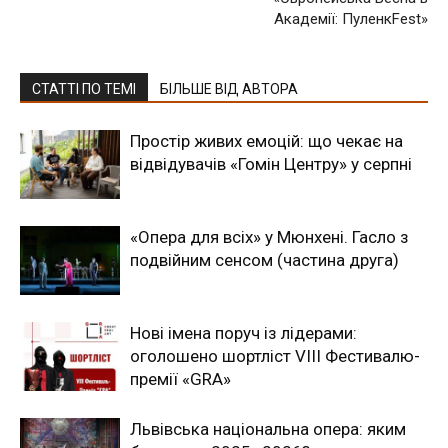
Академії: ПуленкFest»
СТАТТІ ПО ТЕМІ
БІЛЬШЕ ВІД АВТОРА
Простір живих емоцій: що чекає на
відвідувачів «Гомін Центру» у серпні
«Опера для всіх» у Мюнхені. Гасло з
подвійним сенсом (частина друга)
Нові імена поруч із лідерами:
оголошено шортліст VIII Фестивалю-
премії «GRA»
Львівська національна опера: яким