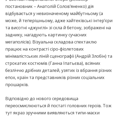
постановник – Анатолій Солов’яненко) дія
відбувається у невизначеному майбутньому (а
може, й теперішньому, адже хайтеківські інтер’єри
та висотні «джунглі» зі скла й бетону, зображені на
заднику, нагадують картинку сучасних
мегаполісів). Візуальна складова спектаклю
працює на контрасті сіро-фіолетових
мінімалістських ліній сценографії (Андрій Злобін) та
строкатих костюмів (Ганна Іпатьєва), всіяних
безліччю дрібних деталей, узятих із вбрання різних
епох, країн та представників різних соціальних
прошарків.
Відповідно до нового середовища
переосмислюються й постаті головних героїв. Тож
тут якраз зручними виявляються типи-маски