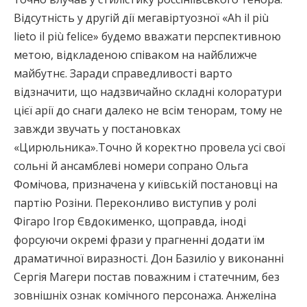
Відсутність у другій дії мегавіртуозної «Ah il più
lieto il più felice» будемо вважати перспективною
метою, відкладеною співаком на найближче
майбутнє. Заради справедливості варто
відзначити, що надзвичайно складні колоратури
цієї арії до снаги далеко не всім тенорам, тому не
завжди звучать у постановках
«Цирюльника».Точно й коректно провела усі свої
сольні й ансамблеві номери сопрано Ольга
Фомічова, призначена у київській постановці на
партію Розіни. Переконливо виступив у ролі
Фігаро Ігор Євдокименко, щоправда, іноді
форсуючи окремі фрази у прагненні додати їм
драматичної виразності. Дон Базиліо у виконанні
Сергія Магери постав поважним і статечним, без
зовнішніх ознак комічного персонажа. Анжеліна