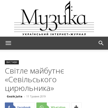
МУЗИКА
ВИСТАВИ
Світле майбутнє
«Севільського
цирюльника»
Gozik Julia
-
11 Травня 2019
Facebook
WhatsApp