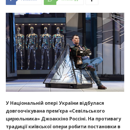
У Національній опері України відбулася
довгоочікувана прем’єра «Севільського
цирюльника» Джоаккіно Россіні. На противагу
традиції київської опери робити постановки в