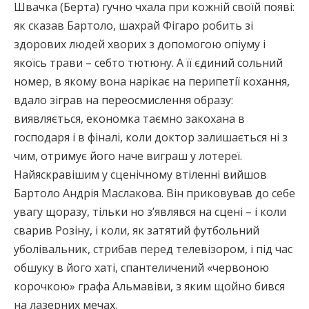
Швачка (Берта) гучно чхала при кожній своїй появі:
як сказав Бартоло, шахрай Фігаро робить зі
здорових людей хворих з допомогою опіуму і
якоїсь трави – себто тютюну. А її єдиний сольний
номер, в якому вона нарікає на перипетії кохання,
вдало зіграв на переосмислення образу:
виявляється, економка таємно закохана в
господаря і в фіналі, коли доктор залишається ні з
чим, отримує його наче виграш у лотереї.
Найяскравішим у сценічному втіленні вийшов
Бартоло Андрія Маслакова. Він приковував до себе
увагу щоразу, тільки но з’являвся на сцені – і коли
сварив Розіну, і коли, як затятий футбольний
уболівальник, стрибав перед телевізором, і під час
обшуку в його хаті, спантеличений «червоною
корочкою» графа Альмавіви, з яким щойно бився
на лазерних мечах.