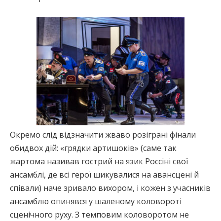
Окремо слід відзначити жваво розіграні фінали
обидвох дій: «грядки артишоків» (саме так
жартома називав гострий на язик Россіні свої
ансамблі, де всі герої шикувалися на авансцені й
співали) наче зривало вихором, і кожен з учасників
ансамблю опинявся у шаленому коловороті
сценічного руху. З темповим коловоротом не