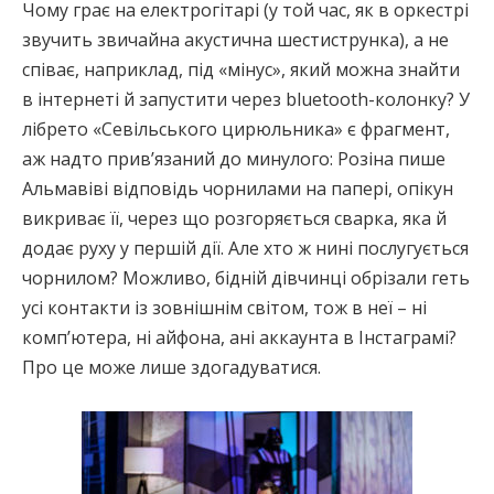
Чому грає на електрогітарі (у той час, як в оркестрі
звучить звичайна акустична шестиструнка), а не
співає, наприклад, під «мінус», який можна знайти
в інтернеті й запустити через bluetooth-колонку? У
лібрето «Севільського цирюльника» є фрагмент,
аж надто прив’язаний до минулого: Розіна пише
Альмавіві відповідь чорнилами на папері, опікун
викриває її, через що розгоряється сварка, яка й
додає руху у першій дії. Але хто ж нині послугується
чорнилом? Можливо, бідній дівчинці обрізали геть
усі контакти із зовнішнім світом, тож в неї – ні
комп’ютера, ні айфона, ані аккаунта в Інстаграмі?
Про це може лише здогадуватися.