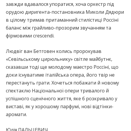
завжди вдавалося упоратися, хоча оркестр під
орудою диригента-постановника Миколи Дядюри
в цілому тримав притаманний стилістиці Россіні
баланс між грайливо-прозорим звучанням та
фірмовими сrescendi.
Людвіг ван Бетговен колись пророкував
«Cевільському цирюльнику» світле майбутнє,
сказавши тоді ще молодому маестро Россіні, що
доки існуватиме італійська опера, його твір не
перестануть грати. Хочеться побажати й новому
спектаклю Національної опери тривалого й
успішного сценічного життя, яке б розкривало у
виставі, як у хорошому парфумі, нові відтінки-
аромати.
Юлія ПАЛЬЦЕВИЧ