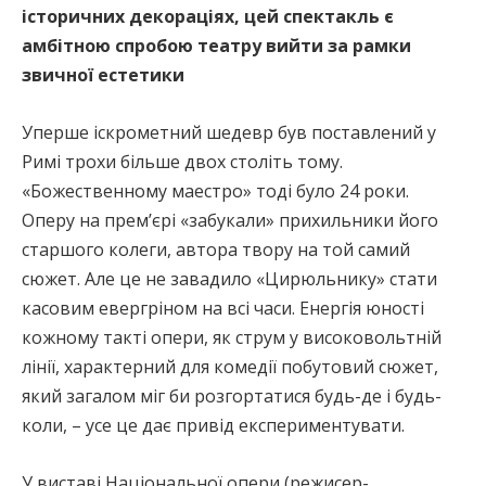
історичних декораціях, цей спектакль є
амбітною спробою театру вийти за рамки
звичної естетики
Уперше іскрометний шедевр був поставлений у
Римі трохи більше двох століть тому.
«Божественному маестро» тоді було 24 роки.
Оперу на прем’єрі «забукали» прихильники його
старшого колеги, автора твору на той самий
сюжет. Але це не завадило «Цирюльнику» стати
касовим евергріном на всі часи. Енергія юності
кожному такті опери, як струм у високовольтній
лінії, характерний для комедії побутовий сюжет,
який загалом міг би розгортатися будь-де і будь-
коли, – усе це дає привід експериментувати.
У виставі Національної опери (режисер-