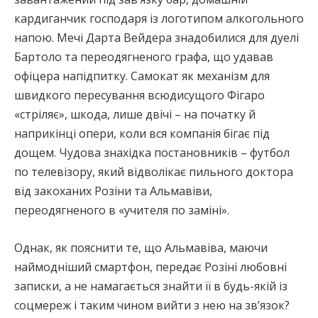
кардиганчик господаря із логотипом алкогольного
напою. Мечі Дарта Вейдера знадобилися для дуелі
Бартоло та переодягненого графа, що удавав
офіцера напідпитку. Самокат як механізм для
швидкого пересування всюдисущого Фігаро
«стріляє», шкода, лише двічі – на початку й
наприкінці опери, коли вся компанія бігає під
дощем. Чудова знахідка постановників – футбол
по телевізору, який відволікає пильного доктора
від закоханих Розіни та Альмавіви,
переодягненого в «учителя по заміні».
Однак, як пояснити те, що Альмавіва, маючи
наймодніший смартфон, передає Розіні любовні
записки, а не намагається знайти її в будь-якій із
соцмереж і таким чином вийти з нею на зв’язок?