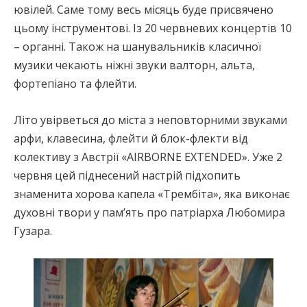
ювілей. Саме тому весь місяць буде присвячено
цьому інструментові. Із 20 червневих концертів 10
– органні. Також на шанувальників класичної
музики чекають ніжні звуки валторн, альта,
фортепіано та флейти.
Літо увірветься до міста з неповторними звуками
арфи, клавесина, флейти й блок-флекти від
колективу з Австрії «AIRBORNE EXTENDED». Уже 2
червня цей піднесений настрій підхопить
знаменита хорова капела «Трембіта», яка виконає
духовні твори у пам’ять про патріарха Любомира
Гузара.