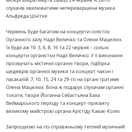
місяця збиратимуть овації 24 червня. А 28-го
слухачів хвилюватиме неперевершена музика
Альфреда Шнітке.
Червень буде багатим на концерти солісток
Органного залу Надії Величко та Олени Мацелюх.
Їх буде аж 10: 3, 6, 8, 16 та 22 червня – сольні
концерти органістки Надії Величко. У її виконанні
прозвучать містичні органні твори, підбірка
шедеврів органної музики та концерт чакон і
пасакалій. 7, 10, 15, 24 та 29-го на органі гратиме
Олена Мацелюх. Вона ж подарує слухачам органні
токати, твори Йоганна Себастьяна Баха
Веймарського періоду та концерт-присвяту
великому майстрові органа Арістіду Каває-Колю.
Запрошуємо на по-справжньому теплий музичний