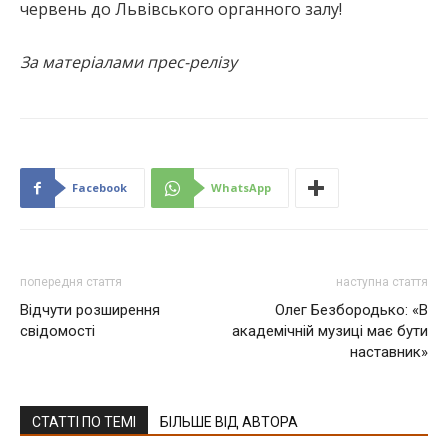
червень до Львівського органного залу!
За матеріалами прес-релізу
Facebook
WhatsApp
попередня стаття
наступна стаття
Відчути розширення
Олег Безбородько: «В
свідомості
академічній музиці має бути
наставник»
СТАТТІ ПО ТЕМІ
БІЛЬШЕ ВІД АВТОРА