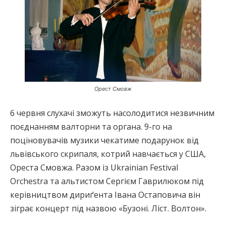
Орест Смовж
6 червня слухачі зможуть насолодитися незвичним
поєднанням валторни та органа. 9-го на
поціновувачів музики чекатиме подарунок від
львівського скрипаля, котрий навчається у США,
Ореста Смовжа. Разом із Ukrainian Festival
Orchestra та альтистом Сергієм Гаврилюком під
керівництвом дириґента Івана Остаповича він
зіграє концерт під назвою «Бузоні. Ліст. Волтон».