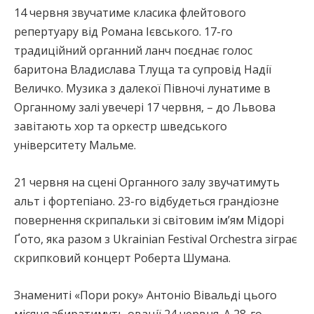
14 червня звучатиме класика флейтового
репертуару від Романа Ієвського. 17-го
традиційний органний ланч поєднає голос
баритона Владислава Тлуща та супровід Надії
Величко. Музика з далекої Півночі лунатиме в
Органному залі увечері 17 червня, – до Львова
завітають хор та оркестр шведського
університету Мальме.
21 червня на сцені Органного залу звучатимуть
альт і фортепіано. 23-го відбудеться грандіозне
повернення скрипальки зі світовим ім’ям Мідорі
Ґото, яка разом з Ukrainian Festival Orchestra зіграє
скрипковий концерт Роберта Шумана.
Знамениті «Пори року» Антоніо Вівальді цього