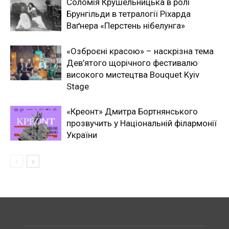
Соломія Крушельницька в ролі
Брунгільди в тетралогії Ріхарда
Ваґнера «Перстень нібелунга»
«Озброєні красою» – наскрізна тема
Дев’ятого щорічного фестивалю
високого мистецтва Bouquet Kyiv
Stage
«Креонт» Дмитра Бортнянського
прозвучить у Національній філармонії
України