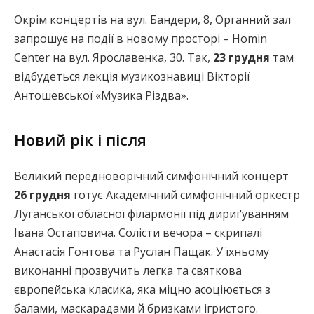
Окрім концертів на вул. Бандери, 8, Органний зал
запрошує на події в новому просторі – Homin
Center на вул. Ярославенка, 30. Так,
23 грудня
там
відбудеться лекція музикознавиці Вікторії
Антошевської «Музика Різдва».
Новий рік і після
Великий передноворічний симфонічний концерт
26 грудня
готує Академічний симфонічний оркестр
Луганської обласної філармонії під дириґуванням
Івана Остаповича. Солісти вечора – скрипалі
Анастасія Гонтова та Руслан Пащак. У їхньому
виконанні прозвучить легка та святкова
європейська класика, яка міцно асоціюється з
балами, маскарадами й бризками ігристого.