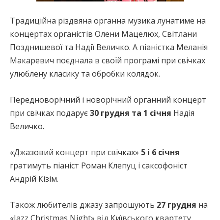
Традиційна різдвяна органна музика лунатиме на
концертах органістів Олени Мацелюх, Світлани
Позднишевої та Надії Величко. А піаністка Меланія
Макаревич поєднала в своїй програмі при свічках
улюблену класику та обробки колядок.
Передноворічний і новорічний органний концерт
при свічках подарує
30 грудня та 1 січня
Надія
Величко.
«Джазовий концерт при свічках»
5 і 6 січня
гратимуть піаніст Роман Клепуц і саксофоніст
Андрій Кізім.
Також любителів джазу запрошують
27 грудня
на
«Jazz Christmas Night» від Київського квартету