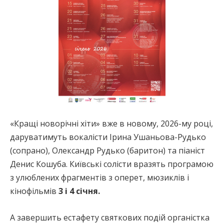
«Кращі новорічні хіти» вже в новому, 2026-му році,
даруватимуть вокалісти Ірина Ушаньова-Рудько
(сопрано), Олександр Рудько (баритон) та піаніст
Денис Кошуба. Київські солісти вразять програмою
з улюблених фрагментів з оперет, мюзиклів і
кінофільмів
3 і 4 січня.
А завершить естафету святкових подій органістка