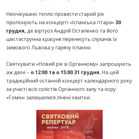
Неочікувано тепло провести старий рік
пропонують на концерті «Іспанська гітара»
30
грудня,
де віртуоз Андрій Остапенко та його
шестиструнна красуня перенесуть слухачів із
зимового Львова у гарячу Іспанію.
Святкувати «Новий рік в Органному» запрошують
аж двічі –
о 12:00 та о 15:00 31 грудня.
На цей
традиційний останній концерт календарного року
за участі всіх солістів Органного залу та хору
«Гомін» залишилися лічені квитки.