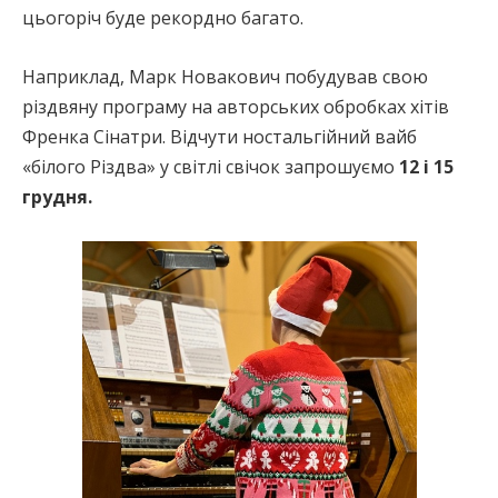
цьогоріч буде рекордно багато.
Наприклад, Марк Новакович побудував свою
різдвяну програму на авторських обробках хітів
Френка Сінатри. Відчути ностальгійний вайб
«білого Різдва» у світлі свічок запрошуємо
12 і 15
грудня.