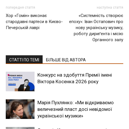
попередня стаття
наступна стаття
Хор «Гомін» виконає
«Системність створює
стародавні партеси в Києво-
епоху»: Іван Остапович про
Печерській лаврі
нову українську музику,
роботу дириґента і місію
Органного залу
СТАТТІ ПО ТЕМІ
БІЛЬШЕ ВІД АВТОРА
Конкурс на здобуття Премії імені
Віктора Косенка 2026 року
Марія Пухлянко: «Ми відкриваємо
величезний пласт досі невідомої
української музики»