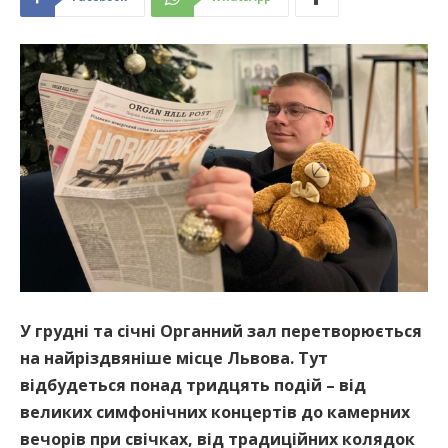
У грудні та січні Органний зал перетворюється
на найріздвяніше місце Львова. Тут
відбудеться понад тридцять подій – від
великих симфонічних концертів до камерних
вечорів при свічках, від традиційних колядок