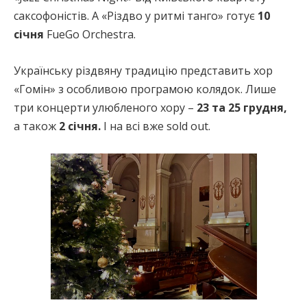
саксофоністів. А «Різдво у ритмі танго» готує
10
січня
FueGo Orchestra.
Українську різдвяну традицію представить хор
«Гомін» з особливою програмою колядок. Лише
три концерти улюбленого хору –
23 та 25 грудня,
а також
2 січня.
І на всі вже sold out.