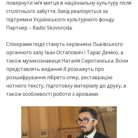
повернути ім’я митця в національну культуру після
столітнього забуття. Захід реалізується за
підтримки Українського культурного фонду.
Партнер – Radio Skovoroda.
Спікерами події стануть керівники Львівського
органного залу Іван Остапович і Тарас Демко, а
також музикознавиця Наталія Сиротинська. Вони
представлять видання й розкажуть про
розшифрування лібрето опер, реставрацію
нотного тексту, підготовку матеріалу до друку, а
також особливості роботи з архівами.