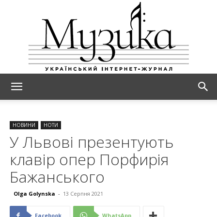
МУЗИКА
НОВИНИ
НОТИ
У Львові презентують
клавір опер Порфирія
Бажанського
Olga Golynska
-
13 Серпня 2021
Facebook
WhatsApp