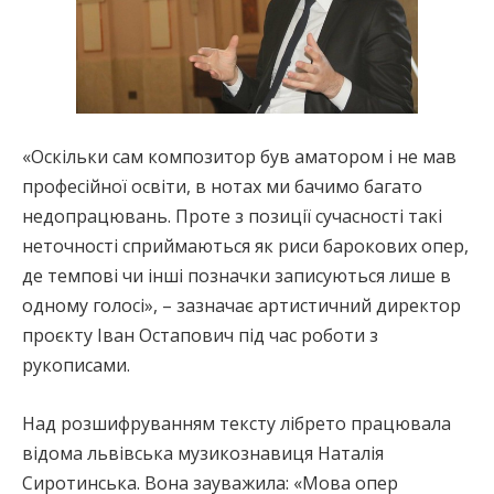
«Оскільки сам композитор був аматором і не мав
професійної освіти, в нотах ми бачимо багато
недопрацювань. Проте з позиції сучасності такі
неточності сприймаються як риси барокових опер,
де темпові чи інші позначки записуються лише в
одному голосі», – зазначає артистичний директор
проєкту Іван Остапович під час роботи з
рукописами.
Над розшифруванням тексту лібрето працювала
відома львівська музикознавиця Наталія
Сиротинська. Вона зауважила: «Мова опер