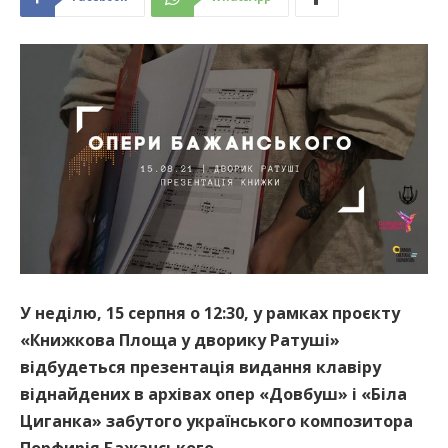
У неділю, 15 серпня о 12:30, у рамках проєкту
«Книжкова Площа у дворику Ратуші»
відбудеться презентація видання клавіру
віднайдених в архівах опер «Довбуш» і «Біла
Циганка» забутого українського композитора
Порфирія Бажанського