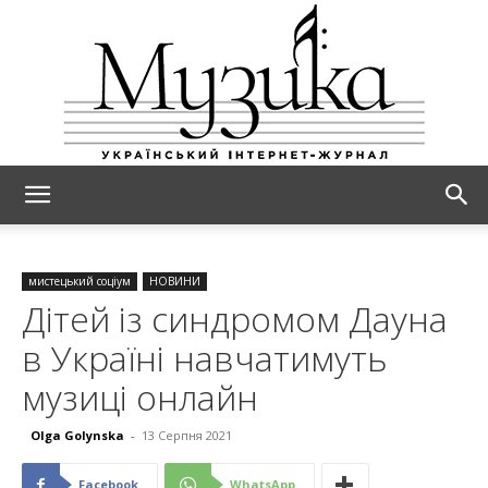
МУЗИКА
мистецький соціум
НОВИНИ
Дітей із синдромом Дауна
в Україні навчатимуть
музиці онлайн
Olga Golynska
-
13 Серпня 2021
Facebook
WhatsApp