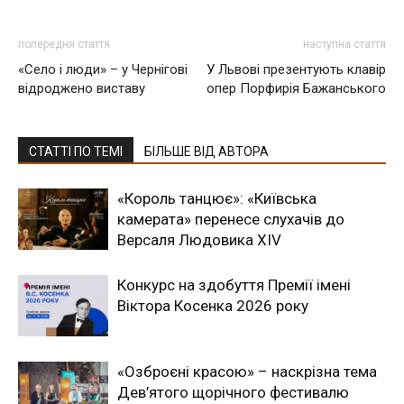
попередня стаття
наступна стаття
«Село і люди» – у Чернігові
У Львові презентують клавір
відроджено виставу
опер Порфирія Бажанського
СТАТТІ ПО ТЕМІ
БІЛЬШЕ ВІД АВТОРА
«Король танцює»: «Київська
камерата» перенесе слухачів до
Версаля Людовика XIV
Конкурс на здобуття Премії імені
Віктора Косенка 2026 року
«Озброєні красою» – наскрізна тема
Дев’ятого щорічного фестивалю