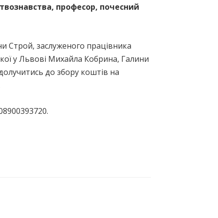
ецтвознавства, професор, почесний
рини Строй, заслуженого працівника
кої у Львові Михайла Кобрина, Галини
 долучитись до збору коштів на
.
08900393720.