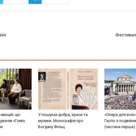
їні
Фестивал
 емоцій: що
У пошуках добра, краси та
«Опера для всіх»
дувачів «Гомін
музики. Монографія про
Гасло з подвійн
ні
Богдану Фільц
(частина перша)