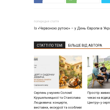
попередня стаття
Із «Червоною рутою» – у День Європи в Укра
СТАТТІ ПО ТЕМІ
БІЛЬШЕ ВІД АВТОРА
Серпень у музеях Соломії
Простір живих
Крушельницької та Станіслава
чекає на відві
Людкевича: концерти,
Центру» у серп
виставки, екскурсії та особливі