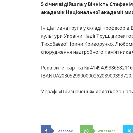
5 січня відійшла у Вічність Стефан
академік Національної академії ми
Ініціативна група у складі професорів
культури України Надії Труш, директ
Тихобаєвої, Ірини Криворучко, Любомир
спорудження надгробного пам’ятника 
Реквізити: картка № 414949938658211
IBANUA203052990000026208900393720. 
У графі «Призначення» додатково напи
Facebook
WhatsApp