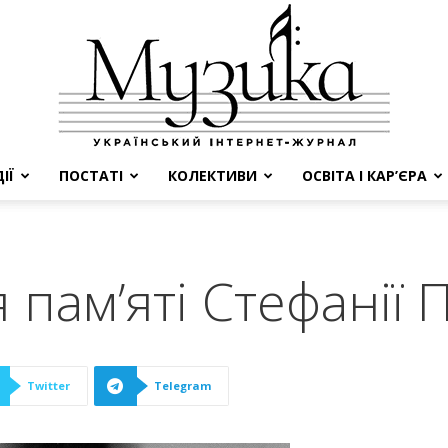
ІЇ
ПОСТАТІ
КОЛЕКТИВИ
ОСВІТА І КАР’ЄРА
МУЗИКА
я пам’яті Стефанії
Twitter
Telegram