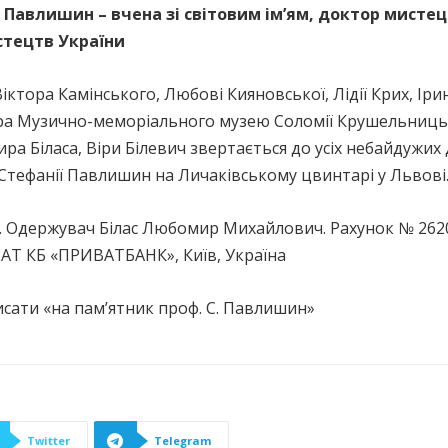
ія Павлишин – вчена зі світовим ім’ям, доктор мист
стецтв України
 Віктора Камінського, Любові Кияновської, Лідії Крих, І
ора Музично-меморіального музею Соломії Крушельниць
а Біласа, Віри Білевич звертається до усіх небайдужих
Стефанії Павлишин на Личаківському цвинтарі у Львові
6. Одержувач Білас Любомир Михайлович. Рахунок № 262
АТ КБ «ПРИВАТБАНК», Київ, Україна
сати «на пам’ятник проф. С. Павлишин»
Twitter
Telegram