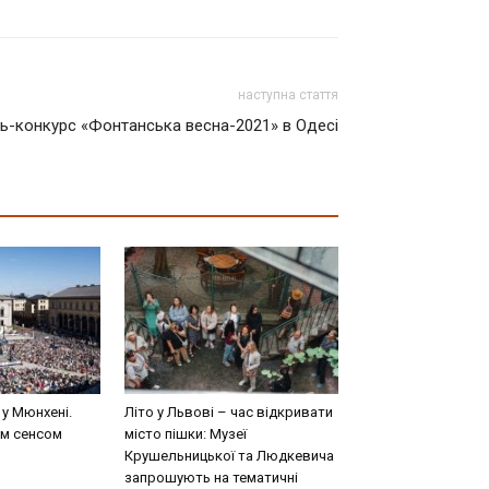
наступна стаття
ь-конкурс «Фонтанська весна-2021» в Одесі
 у Мюнхені.
Літо у Львові – час відкривати
им сенсом
місто пішки: Музеї
Крушельницької та Людкевича
запрошують на тематичні