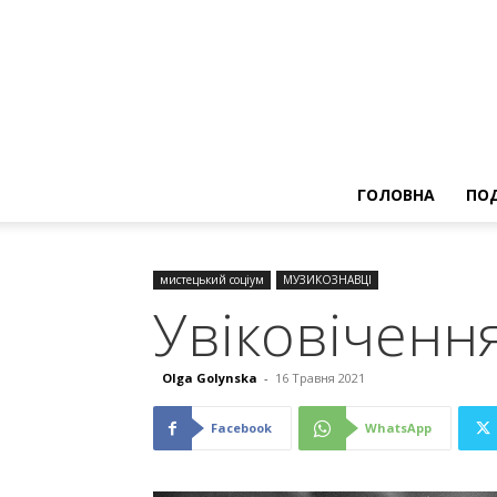
ГОЛОВНА
ПОД
мистецький соціум
МУЗИКОЗНАВЦІ
Увіковіченн
Olga Golynska
-
16 Травня 2021
Facebook
WhatsApp