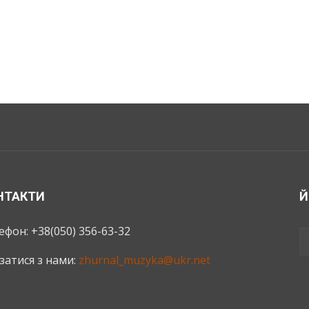
НТАКТИ
Й
ефон: +38(050) 356-63-32
язатися з нами:
zhurnal_muzyka@ukr.net