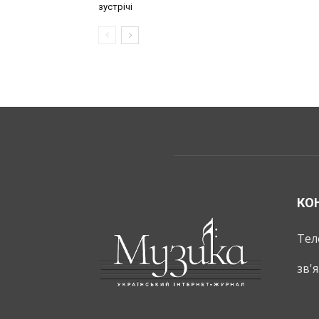
зустрічі
КО
Тел
зв'