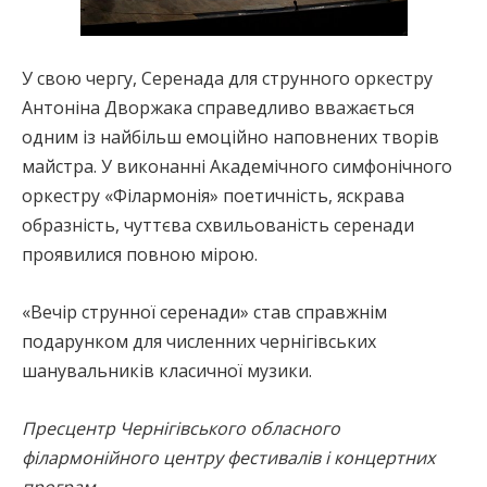
У свою чергу, Серенада для струнного оркестру
Антоніна Дворжака справедливо вважається
одним із найбільш емоційно наповнених творів
майстра. У виконанні Академічного симфонічного
оркестру «Філармонія» поетичність, яскрава
образність, чуттєва схвильованість серенади
проявилися повною мірою.
«Вечір струнної серенади» став справжнім
подарунком для численних чернігівських
шанувальників класичної музики.
Пресцентр Чернігівського обласного
філармонійного центру фестивалів і концертних