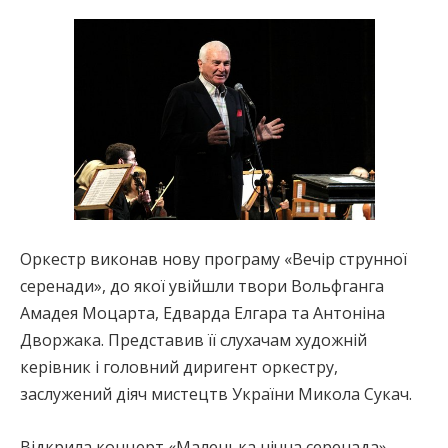
Оркестр виконав нову програму «Вечір струнної
серенади», до якої увійшли твори Вольфганга
Амадея Моцарта, Едварда Елгара та Антоніна
Дворжака. Представив її слухачам художній
керівник і головний диригент оркестру,
заслужений діяч мистецтв України Микола Сукач.
Відкрила концерт «Маленька нічна серенада»