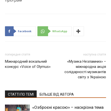
програм
Facebook
WhatsApp
попередня стаття
наступна стаття
Міжнародний вокальний
«Музика Незламних» –
конкурс «Vоісе of Olymus»
міжнародна акція
солідарності музикантів
світу з Україною
СТАТТІ ПО ТЕМІ
БІЛЬШЕ ВІД АВТОРА
«Озброєні красою» – наскрізна тема