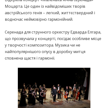
Моцарта. Це один із найвідоміших творів
австрійського генія – легкий, життєствердний і
водночас неймовірно гармонійний.
Серенада для струнного оркестру Едварда Елгара,
що прозвучала у концерті, посідає особливе місце
у творчості композитора. Музика чи не
найпопулярнішого опусу в доробку митця
сповнена щастя і гармонії.