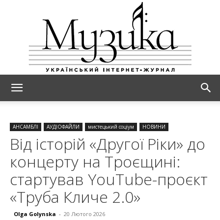
МУЗИКА
АНСАМБЛІ
АУДІОФАЙЛИ
мистецький соціум
НОВИНИ
Від історій «Другої Ріки» до
концерту на Троєщині:
стартував YouTube-проєкт
«Труба Кличе 2.0»
Olga Golynska
-
20 Лютого 2026