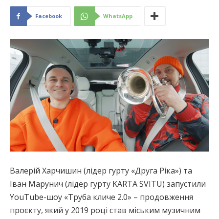
Facebook
WhatsApp
Валерій Харчишин (лідер гурту «Друга Ріка») та
Іван Марунич (лідер гурту KARTA SVITU) запустили
YouTube-шоу «Труба кличе 2.0» – продовження
проєкту, який у 2019 році став міським музичним