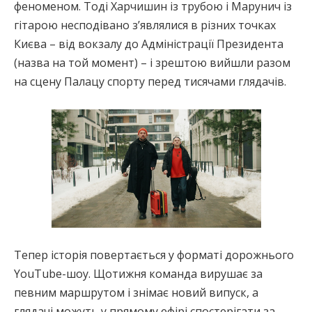
феноменом. Тоді Харчишин із трубою і Марунич із
гітарою несподівано з’являлися в різних точках
Києва – від вокзалу до Адміністрації Президента
(назва на той момент) – і зрештою вийшли разом
на сцену Палацу спорту перед тисячами глядачів.
Тепер історія повертається у форматі дорожнього
YouTube-шоу. Щотижня команда вирушає за
певним маршрутом і знімає новий випуск, а
глядачі можуть у прямому ефірі спостерігати за