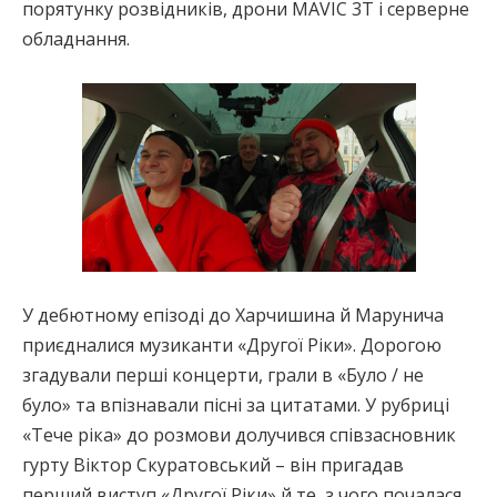
порятунку розвідників, дрони MAVIC 3T і серверне
обладнання.
У дебютному епізоді до Харчишина й Марунича
приєдналися музиканти «Другої Ріки». Дорогою
згадували перші концерти, грали в «Було / не
було» та впізнавали пісні за цитатами. У рубриці
«Тече ріка» до розмови долучився співзасновник
гурту Віктор Скуратовський – він пригадав
перший виступ «Другої Ріки» й те, з чого почалася