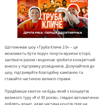
Щотижневе шоу «Труба Кличе 2.0» – це
можливість бути поруч: почути музичні історії,
заспівати разом і водночас зробити конкретний
внесок у підтримку розвідників. Долучайтеся до
шоу, підтримуйте благодійну кампанію та
ставайте частиною великої справи.
Придбавши квиток на будь-який з концертів
великого туру «Я є! 30 років», глядачі автоматично
роблять донат, адже частина коштів піде на