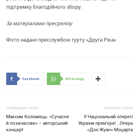
підтримку благодійного збору.
За матеріалами пресрелізу
Фото надані пресслужбою гурту «Друга Ріка»
Facebook
WhatsApp
попередня стаття
наступна стаття
Максим Коломієць: «Сучасне
У Національній опереті
й позачасове» – авторський
України прем’єра! …Опера
концерт
«Дон Жуан» Моцарта