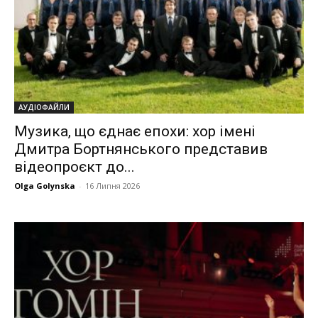
АУДІОФАЙЛИ
Музика, що єднає епохи: хор імені
Дмитра Бортнянського представив
відеопроєкт до...
Olga Golynska
-
16 Липня 2026