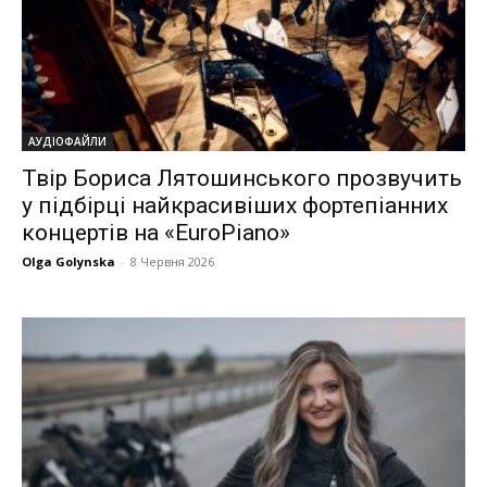
АУДІОФАЙЛИ
Твір Бориса Лятошинського прозвучить
у підбірці найкрасивіших фортепіанних
концертів на «EuroPiano»
Olga Golynska
-
8 Червня 2026