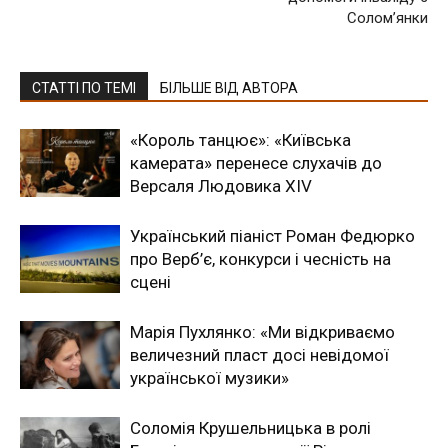
Солом’янки
СТАТТІ ПО ТЕМІ
БІЛЬШЕ ВІД АВТОРА
«Король танцює»: «Київська
камерата» перенесе слухачів до
Версаля Людовика XIV
Український піаніст Роман Федюрко
про Верб’є, конкурси і чесність на
сцені
Марія Пухлянко: «Ми відкриваємо
величезний пласт досі невідомої
української музики»
Соломія Крушельницька в ролі