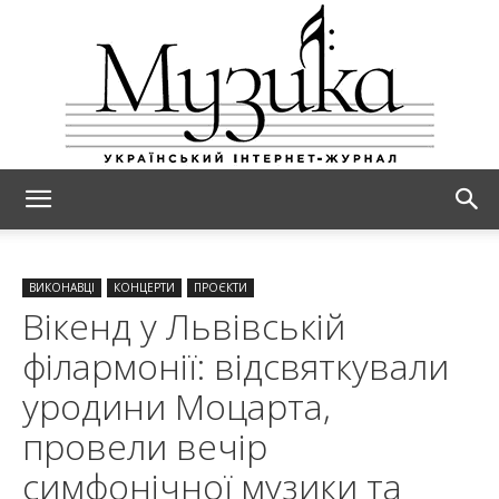
МУЗИКА
ВИКОНАВЦІ
КОНЦЕРТИ
ПРОЄКТИ
Вікенд у Львівській
філармонії: відсвяткували
уродини Моцарта,
провели вечір
симфонічної музики та