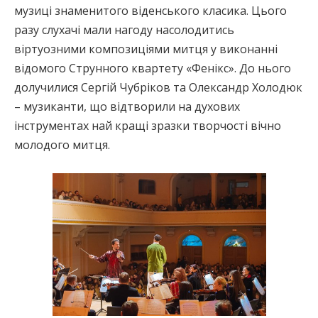
музиці знаменитого віденського класика. Цього
разу слухачі мали нагоду насолодитись
віртуозними композиціями митця у виконанні
відомого Струнного квартету «Фенікс». До нього
долучилися Сергій Чубріков та Олександр Холодюк
– музиканти, що відтворили на духових
інструментах най кращі зразки творчості вічно
молодого митця.