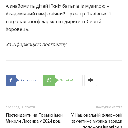
А знайомить дітей і їхніх батьків із музикою –
Академічний симфонічний оркестр Львівської
національної філармонії і диригент Сергій
Хоровець.
За інформацією пострелізу
Facebook
WhatsApp
попередня стаття
наступна стаття
Претенденти на Премію імені
У Національній філармонії
Миколи Лисенка у 2024 році
звучатиме музика заради
допомоги інваліду з