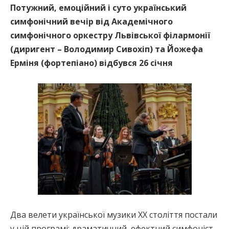
Потужний, емоційний і суто український
симфонічний вечір від Академічного
симфонічного оркестру Львівської філармонії
(диригент – Володимир Сивохіп) та Йожефа
Ерміня (фортепіано) відбувся 26 січня
Два велети української музики ХХ століття постали
у цій програмі: драматичний, ефектний симфоніст