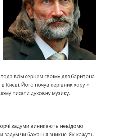
спода всім серцем своїм» для баритона
 в Києві. Його почув керівник хору «
шому писати духовну музику.
Творчі задуми виникають невідомо
ли задум чи бажання зникне. Як кажуть