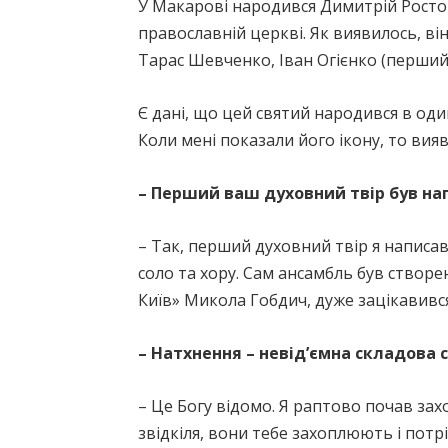
У Макарові народився Димитрій Ростов
православній церкві. Як виявилось, ві
Тарас Шевченко, Іван Огієнко (перший 
Є дані, що цей святий народився в один
Коли мені показали його ікону, то вия
– Перший ваш духовний твір був на
– Так, перший духовний твір я написа
соло та хору. Сам ансамбль був створен
Київ» Микола Гобдич, дуже зацікавивс
– Натхнення – невід’ємна складова 
– Це Богу відомо. Я раптово почав за
звідкіля, вони тебе захоплюють і потр