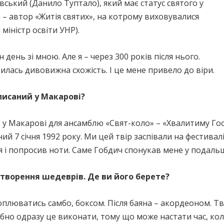
ський (Данило Туптало), який має статус святого у
н – автор «Житія святих», на котрому виховувалися
міністр освіти УНР).
 день зі мною. Але я – через 300 років після нього.
вилась дивовижна схожість. І це мене привело до віри.
писаний у Макарові?
в у Макарові для ансамблю «Свят-коло» – «Хвалитиму Го
ий 7 січня 1992 року. Ми цей твір заспівали на фестивалі
я і попросив ноти. Саме Гобдич спонукав мене у подаль
створення шедеврів. Де ви його берете?
хоплюватись самбо, боксом. Після баяна – акордеоном. 
ібно одразу це виконати, тому що може настати час, ко