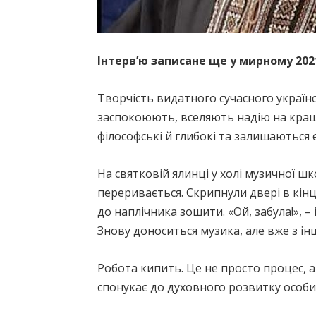
Інтерв’ю записане ще у мирному 2021
Творчість видатного сучасного украї
заспокоюють, вселяють надію на краще
філософські й глибокі та залишаються
На святковій ялинці у холі музичної ш
переривається. Скрипнули двері в кінц
до наплічника зошити. «Ой, забула!», –
Знову доноситься музика, але вже з інш
Робота кипить. Це не просто процес, а
спонукає до духовного розвитку особис