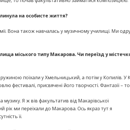
илище, то почав факультативно займатися композицією.
плинула на особисте життя?
мії. Вона також навчалась у музичному училищі. Ми одру
ища міського типу Макарова. Чи переїзд у містечко
 дружиною поїхали у Хмельницький, а потім у Копилів. У
влю фестивалі, присвячені його творчості. Фантазії – то
 музику. Я ж вів факультатив від Макарівської
й рік ми переїхали до Макарова. Ось якраз тут я
утність її.