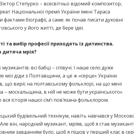
 Віктор Степурко – всесвітньо відомий композитор,
реат Національної премії України імені Тараса
фактами біографії, а саме: як почав писати духовні
вського у його житті, де бере ідеї.
і та вибір професії приходять із дитинства.
а дитяча мрія?
узикантів: всі бабці – співучі. І наше село дуже
ле мої діди з Полтавщини, а це ж «серце» України.
ав, що виріс на полтавському фольклорі, на що мені
а – москальщина, в ній не може бути українського».
вся історія нашої сім’ї пов’язана фольклором.
нецький будівельний технікум, навіть навчався у Моск
 Але він, народний музикант, мріяв, щоб я став музикан
ловним завданням було, щоб я пішов у перший клас в сер