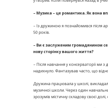
утворив. Коли повернувся назад в уч
– Музика – це романтика. Як вона в
– Із дружиною я познайомився після ар
50 років.
– Ви є заслуженим громадянином сел
нову сторінку вашого життя?
– Після навчання у консерваторії ми з
надихнуло. Фантазував часто, що відно
Дружина працювала у школі, викладала
музичної школи. Через один навчальни
зрозумів містичну складову своєї долі, с