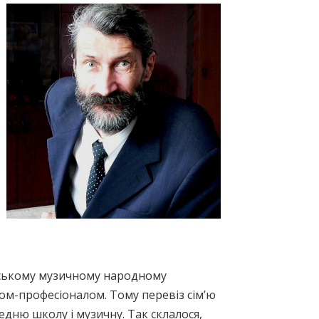
овському музичному народному
том-професіоналом. Тому перевіз сім’ю
едню школу і музичну. Так склалося,