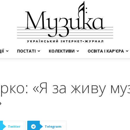
ІЇ
ПОСТАТІ
КОЛЕКТИВИ
ОСВІТА І КАР’ЄРА
МУЗИКА
рко: «Я за живу м
»
Twitter
Telegram