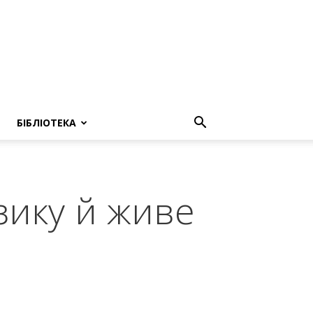
БІБЛІОТЕКА
узику й живе