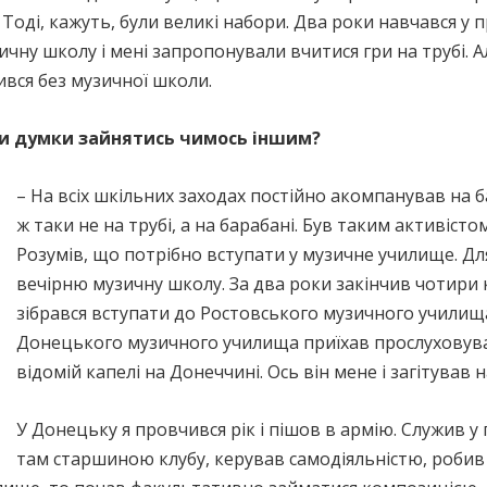
 Тоді, кажуть, були великі набори. Два роки навчався у 
зичну школу і мені запропонували вчитися гри на трубі. 
ився без музичної школи.
ули думки зайнятись чимось іншим?
– На всіх шкільних заходах постійно акомпанував на ба
ж таки не на трубі, а на барабані. Був таким активіст
Розумів, що потрібно вступати у музичне училище. Для
вечірню музичну школу. За два роки закінчив чотири к
зібрався вступати до Ростовського музичного училища.
Донецького музичного училища приїхав прослуховувати
відомій капелі на Донеччині. Ось він мене і загітував 
У Донецьку я провчився рік і пішов в армію. Служив у 
там старшиною клубу, керував самодіяльністю, робив