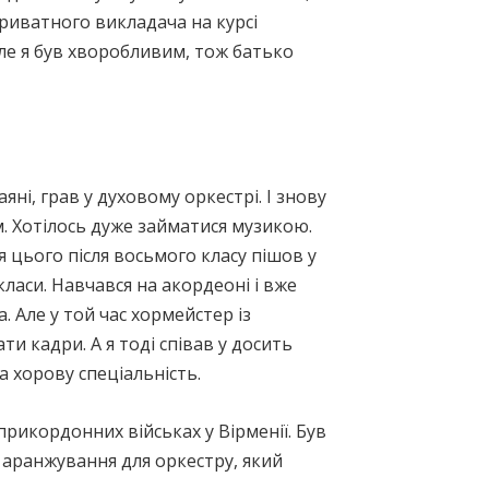
приватного викладача на курсі
Але я був хворобливим, тож батько
яні, грав у духовому оркестрі. І знову
ом. Хотілось дуже займатися музикою.
 цього після восьмого класу пішов у
ласи. Навчався на акордеоні і вже
 Але у той час хормейстер із
 кадри. А я тоді співав у досить
на хорову спеціальність.
прикордонних військах у Вірменії. Був
 аранжування для оркестру, який