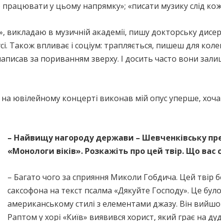
працювати у цьому напрямку»; «писати музику слід коже
», викладаю в музичній академії, пишу докторську дисе
і. Також впливає і соціум: трапляється, пишеш для коле
 я написав за пориванням зверху. І досить часто вони за
на ювілейному концерті виконав мій опус уперше, хоча 
– Найвищу нагороду держави – Шевченківську пр
«Монологи віків». Розкажіть про цей твір. Що вас
– Багато чого за сприяння Миколи Гобдича. Цей твір б
саксофона на текст псалма «Дякуйте Господу». Це було
американському стилі з елементами джазу. Він вийшо
Раптом у хорі «Київ» виявився хорист, який грає на ду