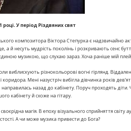
 році. У період Різдвяних свят
нського композитора Віктора Степурка є надзвичайно а
, а й несуть мудрість поколінь і розкривають сенс бут
 єдиною музикою, що слухаю зараз. Хоча раніше мій плей
коли виблискують різнокольорові вогні гірлянд. Віддале
і коридора. Мені назустріч вибігла дівчинка років дев’я
 і направилась назад до кабінету. Поруч проходять діти. 
ого кабінету й схоже на гітару.
 своєрідна магія. В епоху візуального сприйняття світу
тості. А чи може музика привести до Бога?