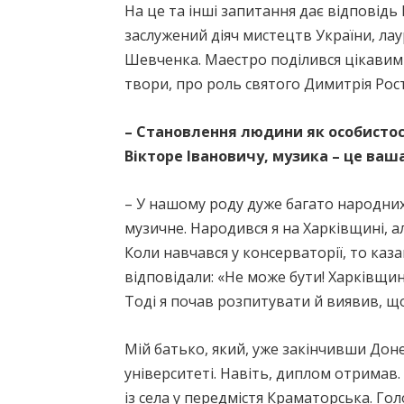
На це та інші запитання дає відповідь
заслужений діяч мистецтв України, лау
Шевченка. Маестро поділився цікавими 
твори, про роль святого Димитрія Росто
– Становлення людини як особистост
Вікторе Івановичу, музика – це ваш
– У нашому роду дуже багато народних м
музичне. Народився я на Харківщині, а
Коли навчався у консерваторії, то каз
відповідали: «Не може бути! Харківщин
Тоді я почав розпитувати й виявив, що 
Мій батько, який, уже закінчивши До
університеті. Навіть, диплом отримав.
із села у передмістя Краматорська. Го