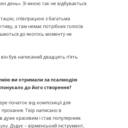
н день». Зі мною так не відбувається.
ртацію, співпрацюю з багатьма
ктиву, а там немає потрібних голосів
лишаються до якогось моменту не
він був написаний двадцять п’ять
емію ви отримали за псалмодію
 спонукало до його створення?
ере початок від композиції для
 прохання. Твір написано в
в дуже красивим і став популярним.
дуку. Дудук – вірменський інструмент,