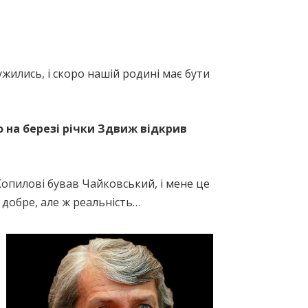
жились, і скоро нашій родині має бути
 на березі річки Здвиж відкрив
 Копилові бував Чайковський, і мене це
 добре, але ж реальність…