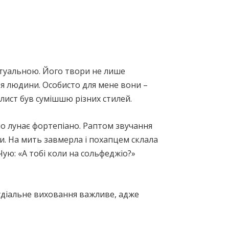
ктуальною. Його твори не лише
тя людини. Особисто для мене вони –
лист був сумішшю різних стилей.
но лунає фортепіано. Раптом звучання
ти. На мить завмерла і похапцем склала
Чую: «А тобі коли на сольфеджіо?»
 аудіальне виховання важливе, адже