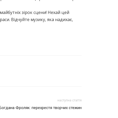
айбутніх зірок сцени! Нехай цей
раси. Відчуйте музику, яка надихає,
наступна стаття
 Богдана Фроляк: перехрестя творчих стежин