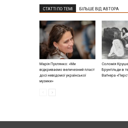
СТАТТІ ПО ТЕМІ
БІЛЬШЕ ВІД АВТОРА
Марія Пухлянко: «Ми
Соломія Круше
відкриваємо величезний пласт
Брунгільди в т
досі невідомої української
Ваґнера «Перст
музики»