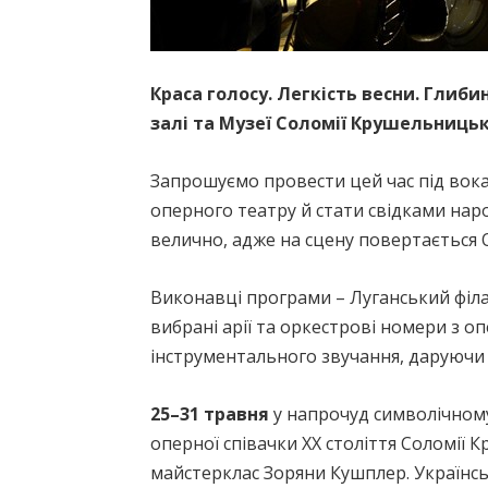
Краса голосу. Легкість весни. Глиби
залі та Музеї Соломії Крушельницько
Запрошуємо провести цей час під вока
оперного театру й стати свідками нар
велично, адже на сцену повертається О
Виконавці програми – Луганський філа
вибрані арії та оркестрові номери з 
інструментального звучання, даруючи 
25–31 травня
у напрочуд символічному 
оперної співачки ХХ століття Соломії
майстерклас Зоряни Кушплер. Українсь