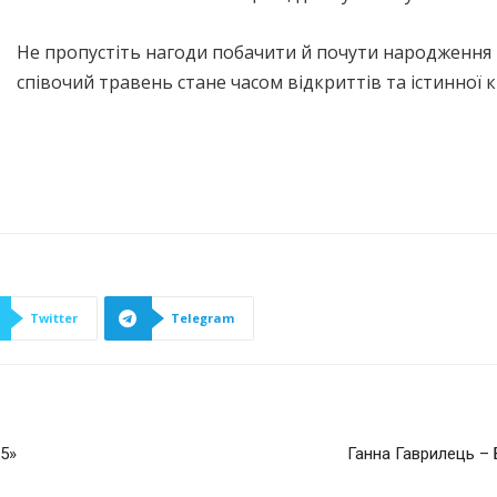
Не пропустіть нагоди побачити й почути народження м
співочий травень стане часом відкриттів та істинної к
Twitter
Telegram
25»
Ганна Гаврилець –