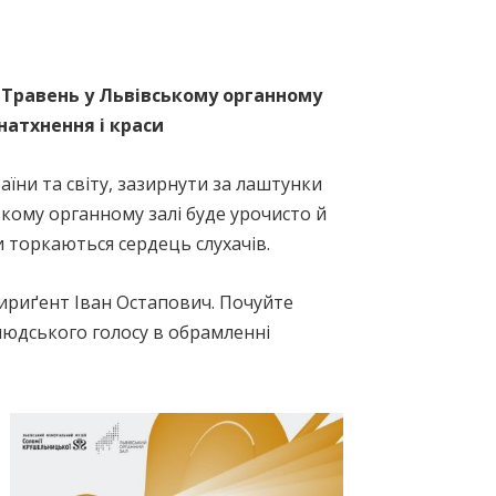
і. Травень у Львівському органному
натхнення і краси
їни та світу, зазирнути за лаштунки
кому органному залі буде урочисто й
и торкаються сердець слухачів.
дириґент Іван Остапович. Почуйте
людського голосу в обрамленні