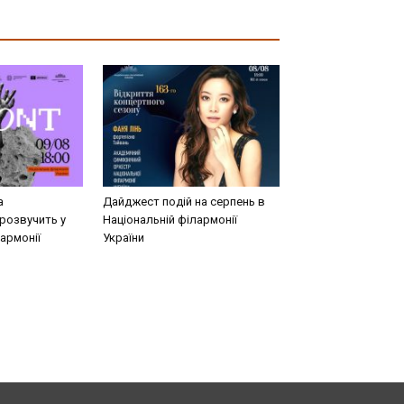
а
Дайджест подій на серпень в
розвучить у
Національній філармонії
армонії
України