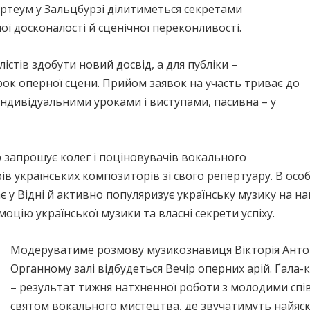
ртеум у Зальцбурзі ділитиметься секретами
ої досконалості й сценічної переконливості.
істів здобути новий досвід, а для публіки –
рок оперної сцени. Прийом заявок на участь триває до
 індивідуальними уроками і виступами, пасивна – у
запрошує колег і поціновувачів вокального
ів українських композиторів зі свого репертуару. В ос
є у Відні й активно популяризує українську музику на 
оцію української музики та власні секрети успіху.
Модеруватиме розмову музикознавиця Вікторія Ант
Органному залі відбудеться Вечір оперних арій. Ґал
– результат тижня натхненної роботи з молодими спі
святом вокального мистецтва, де звучатимуть найяскр