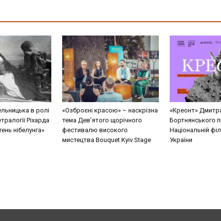
льницька в ролі
«Озброєні красою» – наскрізна
«Креонт» Дмитр
етралогії Ріхарда
тема Дев’ятого щорічного
Бортнянського п
ень нібелунга»
фестивалю високого
Національній філ
мистецтва Bouquet Kyiv Stage
України