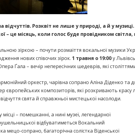
на відчуттів. Розквіт не лише у природі, а й у музиц
ї – це місяць, коли голос буде провідником світла, 
льною зіркою – почути розмаїття вокальної музики Укра
одження нових співочих зірок.
1 травня о 19:00
у Львівсь
пера Ґала – вечір непересічних шедеврів, які століттям
рмонійний оркестр, чарівна сопрано Аліна Діденко та 
опер європейських композиторів, які розкривають красу 
відчуття свята й справжньої мистецької насолоди.
місці – помешканні, а нині музеї, легендарної
 Крушельницької відбуватиметься Вокальний
ка мецо-сопрано, багаторічна солістка Віденської