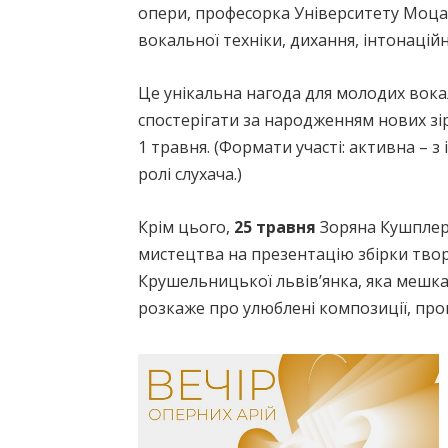
опери, професорка Університету Моца
вокальної техніки, дихання, інтонаційн
Це унікальна нагода для молодих вокал
спостерігати за народженням нових зі
1 травня. (Формати участі: активна – з
ролі слухача.)
Крім цього,
25 травня
Зоряна Кушплер 
мистецтва на презентацію збірки твор
Крушельницької львівʼянка, яка мешка
розкаже про улюблені композиції, пром