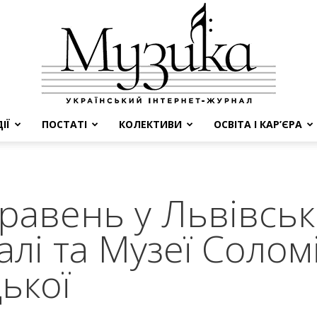
ІЇ
ПОСТАТІ
КОЛЕКТИВИ
ОСВІТА І КАР’ЄРА
МУЗИКА
равень у Львівсь
лі та Музеї Соломі
ької