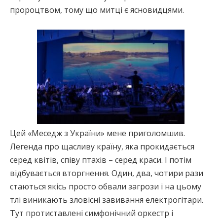
пророцтвом, тому що митці є ясновидцями.
Цей «Меседж з України» мене приголомшив.
Легенда про щасливу країну, яка прокидається
серед квітів, співу птахів – серед краси. І потім
відбувається вторгнення. Один, два, чотири рази
стаються якісь просто обвали загрози і на цьому
тлі виникають зловісні завивання електрогітари.
Тут протиставлені симфонічний оркестр і