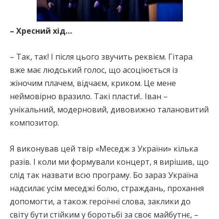
– Хресний хід…
– Так, так! І після цього звучить реквієм. Гітара
вже має людський голос, що асоціюється із
жіночим плачем, відчаєм, криком. Це мене
неймовірно вразило. Такі пласти!.. Іван –
унікальний, модерновий, дивовижно талановитий
композитор.
Я виконував цей твір «Меседж з України» кілька
разів. І коли ми формували концерт, я вирішив, що
слід так назвати всю програму. Бо зараз Україна
надсилає усім меседжі болю, страждань, прохання
допомогти, а також героїчні слова, заклики до
світу бути стійким у боротьбі за своє майбутнє, –