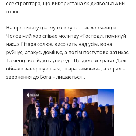
електрогітара, що використана як диявольський
голос.
На противагу цьому голосу постає хор ченців.
Чоловічий хор співає молитву «Господи, помилуй
нас…» Гітара солює, височить над усім, вона
руйнує, атакує, домінує, а потім поступово затихає.
Та ченці все йдуть уперед… Це дуже яскраво. Далі
обвали завершуються, гітара замовкає, а хорал –
звернення до Бога – лишається…