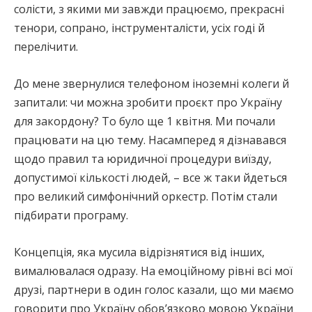
солісти, з якими ми завжди працюємо, прекрасні
тенори, сопрано, інструменталісти, усіх годі й
перелічити.
До мене звернулися телефоном іноземні колеги й
запитали: чи можна зробити проєкт про Україну
для закордону? То було ще 1 квітня. Ми почали
працювати на цю тему. Насамперед я дізнавався
щодо правил та юридичної процедури виїзду,
допустимої кількості людей, – все ж таки йдеться
про великий симфонічний оркестр. Потім стали
підбирати програму.
Концепція, яка мусила відрізнятися від інших,
вималювалася одразу. На емоційному рівні всі мої
друзі, партнери в один голос казали, що ми маємо
говорити про Україну обов’язково мовою України