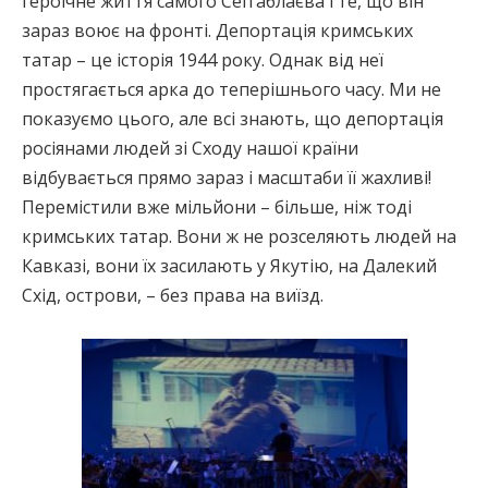
героїчне життя самого Сеітаблаєва і те, що він
зараз воює на фронті. Депортація кримських
татар – це історія 1944 року. Однак від неї
простягається арка до теперішнього часу. Ми не
показуємо цього, але всі знають, що депортація
росіянами людей зі Сходу нашої країни
відбувається прямо зараз і масштаби її жахливі!
Перемістили вже мільйони – більше, ніж тоді
кримських татар. Вони ж не розселяють людей на
Кавказі, вони їх засилають у Якутію, на Далекий
Схід, острови, – без права на виїзд.