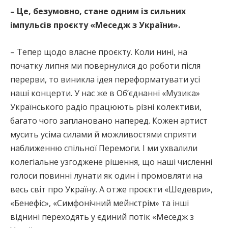
– Це, безумовно, стане одним із сильних
імпульсів проєкту «Меседж з України».
– Тепер щодо власне проєкту. Коли нині, на
початку липня ми повернулися до роботи після
перерви, то виникла ідея переформатувати усі
наші концерти. У нас же в Об’єднанні «Музика»
Українського радіо працюють різні колективи,
багато чого заплановано наперед. Кожен артист
мусить усіма силами й можливостями сприяти
наближенню спільної Перемоги. І ми ухвалили
колегіальне узгоджене рішення, що наші численні
голоси повинні лунати як один і промовляти на
весь світ про Україну. А отже проєкти «Шедеври»,
«Бенефіс», «Симфонічний мейнстрім» та інші
віднині переходять у єдиний потік «Меседж з