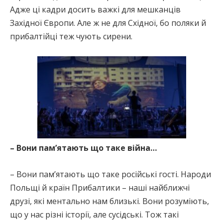
Адже ці кадри досить важкі для мешканців
Західної Європи. Але ж не для Східної, бо поляки й
прибалтійці теж чують сирени.
– Вони пам’ятають що таке війна…
– Вони пам’ятають що таке російські гості. Народи
Польщі й країн Прибалтики – наші найближчі
друзі, які ментально нам близькі. Вони розуміють,
що у нас різні історії, але сусідські. Тож такі