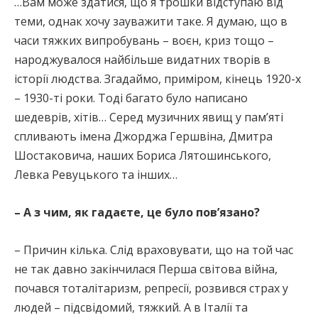
…Вам може здатися, що я трошки відступаю від
теми, однак хочу зауважити таке. Я думаю, що в
часи тяжких випробувань – воєн, криз тощо –
народжувалося найбільше видатних творів в
історії людства. Згадаймо, приміром, кінець 1920-х
– 1930-ті роки. Тоді багато було написано
шедеврів, хітів… Серед музичних явищ у пам’яті
спливають імена Джорджа Гершвіна, Дмитра
Шостаковича, наших Бориса Лятошинського,
Левка Ревуцького та інших…
– А з чим, як гадаєте, це було пов’язано?
– Причин кілька. Слід враховувати, що на той час
не так давно закінчилася Перша світова війна,
почався тоталітаризм, репресії, розвився страх у
людей – підсвідомий, тяжкий. А в Італії та