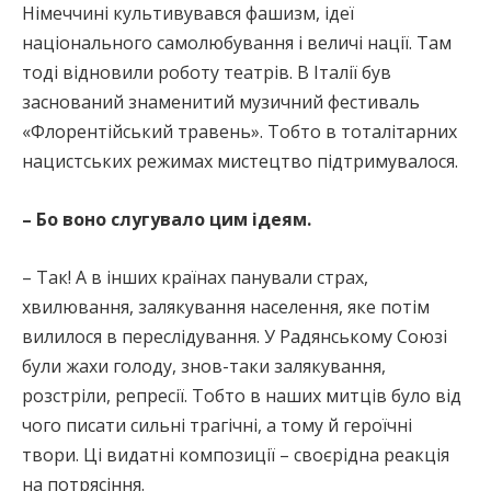
Німеччині культивувався фашизм, ідеї
національного самолюбування і величі нації. Там
тоді відновили роботу театрів. В Італії був
заснований знаменитий музичний фестиваль
«Флорентійський травень». Тобто в тоталітарних
нацистських режимах мистецтво підтримувалося.
– Бо воно слугувало цим ідеям.
– Так! А в інших країнах панували страх,
хвилювання, залякування населення, яке потім
вилилося в переслідування. У Радянському Союзі
були жахи голоду, знов-таки залякування,
розстріли, репресії. Тобто в наших митців було від
чого писати сильні трагічні, а тому й героїчні
твори. Ці видатні композиції – своєрідна реакція
на потрясіння.