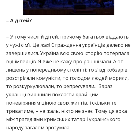
– А дітей?
– У тому числі й дітей, причому багатьох віддають
у чужі сім’ї. Це жах! Страждання українців далеко не
завершилися. Україна всю свою історію потерпала
від імперців. Я вже не кажу про раніші часи. А от
лишень у попередньому столітті: то з’їзд кобзарів
розстріляли комуністи, то голодом людей морили,
то розкуркулювали, то репресували… Зараз
українці вирішили покласти край цим
поневірянням ціною своїх життів, і скільки те
триватиме, – на жаль, ніхто не знає. Тому ця арка
між трагедіями кримських татар і українського
народу загалом зрозуміла.