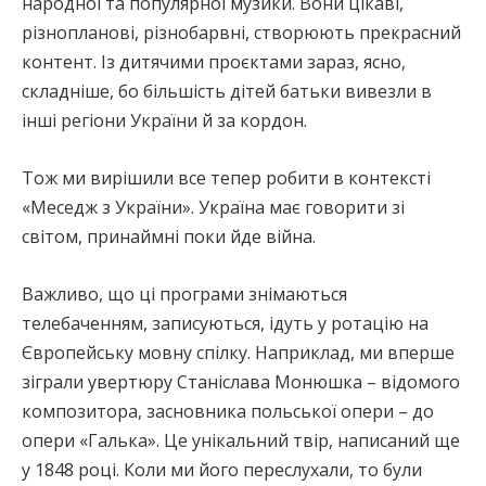
народної та популярної музики. Вони цікаві,
різнопланові, різнобарвні, створюють прекрасний
контент. Із дитячими проєктами зараз, ясно,
складніше, бо більшість дітей батьки вивезли в
інші регіони України й за кордон.
Тож ми вирішили все тепер робити в контексті
«Меседж з України». Україна має говорити зі
світом, принаймні поки йде війна.
Важливо, що ці програми знімаються
телебаченням, записуються, ідуть у ротацію на
Європейську мовну спілку. Наприклад, ми вперше
зіграли увертюру Станіслава Монюшка – відомого
композитора, засновника польської опери – до
опери «Галька». Це унікальний твір, написаний ще
у 1848 році. Коли ми його переслухали, то були