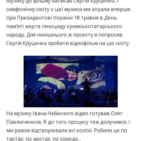
Музику до фільму написав Сергій Круценко, і
симфонічну сюїту з цієї музики ми зіграли вперше
при Президентові України 18 травня в День
пам’яті жертв геноциду кримськотатарського
народу. Для нинішнього ж проєкту я попросив
Сергія Круценка зробити відеофільм на цю сюїту.
На музику Івана Небесного відео готував Олег
Павлюченков. Я до того процесу теж долучився, і
ми разом відтворювали всі колізії. Робили це по
тактах, по жестах, по криках…