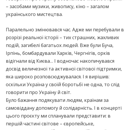
– засобами музики, живопису, кіно – загалом
українського мистецтва.
Паралельно змінювався час. Адже ми перебували в
розрізі реальної історії – тих страшних, жахливих
подій, загибелі багатьох людей. Вже були Буча,
Ірпінь, бомбардували Харків, Чергнігів, орків
відігнали від Києва… І водночас накопичувався
досвід величезної та активної світової підтримки,
яка широко розповсюджувалася. І я вирішив:
оскільки Україна у своїй боротьбі не одна, то слід
говорити про Україну й світ.
Було бажання подякувати людям, країнам за
самовіддану допомогу й солідарність. І в концерті
цього проєкту ми спланували представити: в
першій частині світове – європейське,