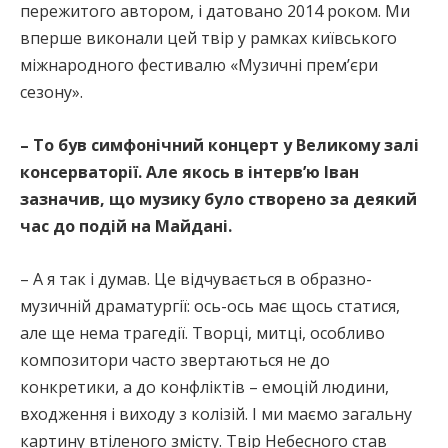
пережитого автором, і датовано 2014 роком. Ми
вперше виконали цей твір у рамках київського
міжнародного фестивалю «Музичні прем’єри
сезону».
– То був симфонічний концерт у Великому залі
консерваторії. Але якось в інтерв’ю Іван
зазначив, що музику було створено за деякий
час до подій на Майдані.
– А я так і думав. Це відчувається в образно-
музичній драматургії: ось-ось має щось статися,
але ще нема трагедії. Творці, митці, особливо
композитори часто звертаються не до
конкретики, а до конфліктів – емоцій людини,
входження і виходу з колізій. І ми маємо загальну
картину втіленого змісту. Твір Небесного став