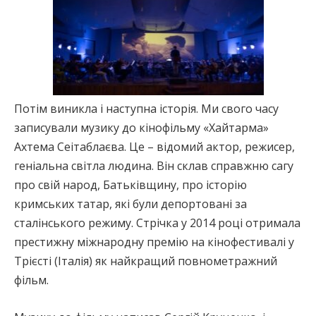
Потім виникла і наступна історія. Ми свого часу
записували музику до кінофільму «Хайтарма»
Ахтема Сеітаблаєва. Це – відомий актор, режисер,
геніальна світла людина. Він склав справжню сагу
про свій народ, Батьківщину, про історію
кримських татар, які були депортовані за
сталінського режиму. Стрічка у 2014 році отримала
престижну міжнародну премію на кінофестивалі у
Трієсті (Італія) як найкращий повнометражний
фільм.