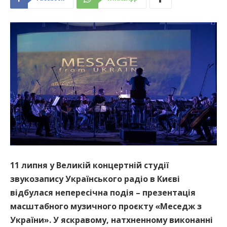
11 липня у Великій концертній студії
звукозапису Українського радіо в Києві
відбулася непересічна подія – презентація
масштабного музичного проєкту «Меседж з
України». У яскравому, натхненному виконанні