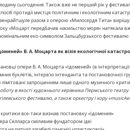
людину сьогодення. Також вже не перший рік у фестива
спосіб протидії мистця політичним і екологічним катас
ельзенрайтшуле разом з оперою «Милосердя Тита» вирішув
 року «Моцарт передбачив насильство моря» натякала в
а номінальним еко-символом Зальцбурзького фестивалю 
доменей» В. А. Моцарта як візія екологічної катастр
ановці опери В. А. Моцарта «Ідоменей» (в інтерпретації
мних буклетів, інтерв’ю інтенданта та постановочної гр
 лімітовані запрошенням лише одного музичного критик
оботу в якості художнього керівника Пермського театру 
левського фестивалю, а також оркестру і хору «musicAe
 критики все-таки визнав постановку «Ідоменея»
ера Селларса сміливим фундатором ідеї
 на ритуал загибелі сучасної «пластикової»