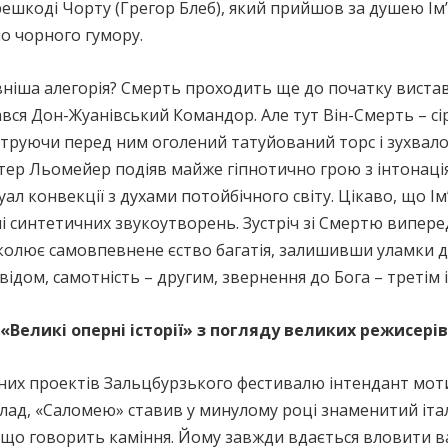
решкоді Чорту (Грегор Блеб), який прийшов за душею Ім
но чорного гумору.
овніша алегорія? Смерть проходить ще до початку виста
дався Дон-Жуанівський Командор. Але тут Він-Смерть – с
труючи перед ним оголений татуйований торс і зухвало,
тер Льомейер подіяв майже гіпнотично грою з інтонаці
ал конвекції з духами потойбічного світу. Цікаво, що Ім
і синтетичних звукоутворень. Зустріч зі Смертю виперед
колює самовпевнене єство багатія, залишивши уламки до
дом, самотність – другим, звернення до Бога – третім і
«Великі оперні історії» з погляду великих режисерів
ьних проектів Зальцбурзького фестивалю інтендант мот
иклад, «Саломею» ставив у минулому році знаменитий іта
ро що говорить каміння. Йому завжди вдається вловити в