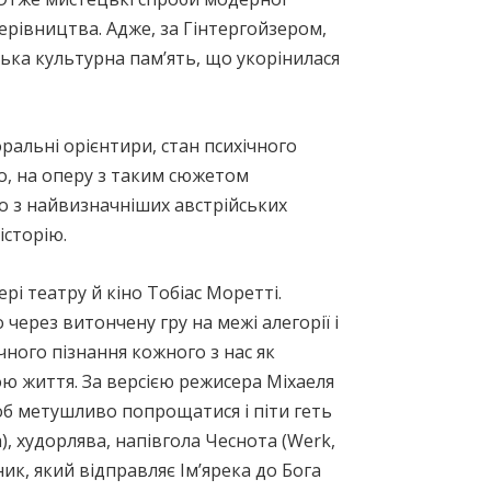
ерівництва. Адже, за Гінтергойзером,
йська культурна пам’ять, що укорінилася
оральні орієнтири, стан психічного
во, на оперу з таким сюжетом
о з найвизначніших австрійських
історію.
рі театру й кіно Тобіас Моретті.
 через витончену гру на межі алегорії і
чного пізнання кожного з нас як
рою життя. За версією режисера Міхаеля
щоб метушливо попрощатися і піти геть
, худорлява, напівгола Чеснота (Werk,
ик, який відправляє Ім’ярека до Бога