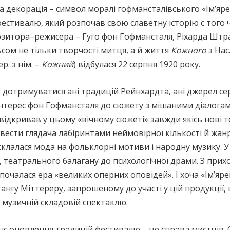
а декорація – символ моралі гофмансталівського «Ім’ярек
тивалю, який розпочав свою славетну історію с того ча
итора–режисера – Гуго фон Гофмансталя, Ріхарда Штра
ом не тільки творчості митця, а й життя
Кожного
з Нас
р. з нім. –
Кожний
) відбулася 22 серпня 1920 року.
 дотримуватися ані традицій Рейнхардта, ані джерел сере
я інтерес фон Гофмансталя до сюжету з мішаними діалогам
дкривав у цьому «вічному сюжеті» завжди якісь нові тема
овести глядача лабіринтами неймовірної кількості й жан
 склалася мода на фольклорні мотиви і народну музику. У
, театрального балагану до психологічної драми. З при
чалася ера «великих оперних оповідей». І хоча «Ім’ярек
нгу Міттереру, запрошеному до участі у цій продукції, 
 у музичній складовій спектаклю.
енс оновлення традицій фестивалю – це справа мистців.