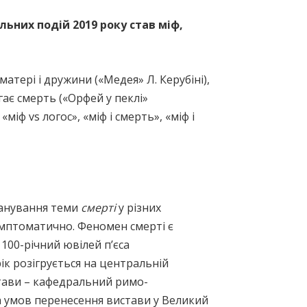
них подій 2019 року став міф,
атері і дружини («Медея» Л. Керубіні),
гає смерть («Орфей у пеклі»
іф vs логос», «міф і смерть», «міф і
панування теми
смерті
у різних
симптоматично. Феномен смерті є
00-річний ювілей п’єса
рік розігрується на центральній
истави – кафедральний римо-
за умов перенесення вистави у Великий