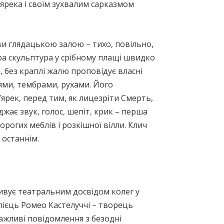
’ярека і своїм зухвалим сарказмом
ви глядацькою залою – тихо, повільно,
іра скульптура у срібному плащі швидко
 без краплі жалю проповідує власні
ями, тембрами, рухами. Його
’ярек, перед тим, як лицезріти Смерть,
жає звук, голос, шепіт, крик – перша
рогих меблів і розкішної вілли. Клич
 останнім.
ивує театральним досвідом колег у
лієць Ромео Кастелуччі – творець
ажливі повідомлення з безодні