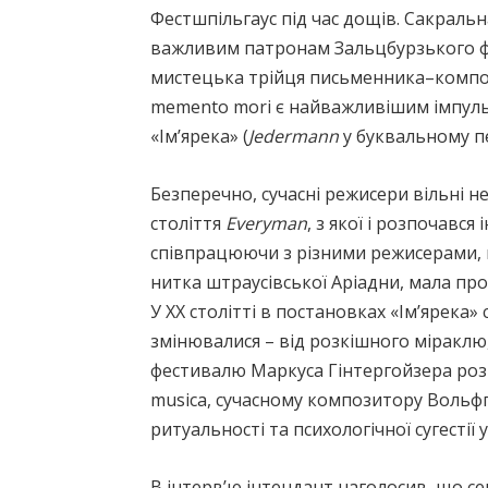
Фестшпільгаус під час дощів. Сакральн
важливим патронам Зальцбурзького фес
мистецька трійця письменника–композ
memento mori є найважливішим імпульс
«Ім’ярека» (
Jedermann
у буквальному пе
Безперечно, сучасні режисери вільні не
століття
Everyman
, з якої і розпочавс
співпрацюючи з різними режисерами, ві
нитка штраусівської Аріадни, мала пр
У ХХ столітті в постановках «Ім’ярека»
змінювалися – від розкішного міраклю
фестивалю Маркуса Гінтергойзера розпо
musica, сучасному композитору Вольфга
ритуальності та психологічної сугестії
В інтерв’ю інтендант наголосив, що с