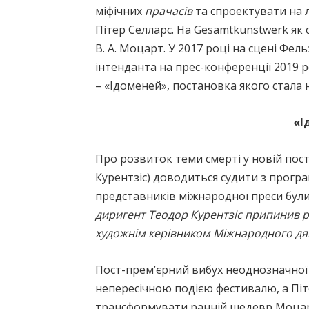
міфічних
прачасів
та спроектувати на 
Пітер Селларс. На Gesamtkunstwerk як 
В. А. Моцарт. У 2017 році на сцені Ф
інтенданта на прес-конференції 2019
– «Ідоменей», постановка якого стал
«І
Про розвиток теми смерті у новій пост
Курентзіс) доводиться судити з програ
представників міжнародної преси були
диригент Теодор Курентзіс припинив р
художнім керівником Міжнародного дягі
Пост-прем’єрний вибух неоднозначної
непересічною подією фестивалю, а Піт
трансформувати ранній шедевр Моцарта