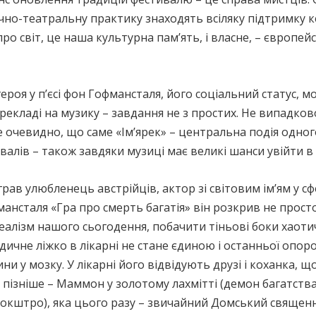
ично-театральну практику знаходять всіляку підтримку к
ро світ, це наша культурна пам’ять, і власне, – європе
ероя у п’єсі фон Гофмансталя, його соціальний статус, м
ерекладі на музику – завдання не з простих. Не випадко
очевидно, що саме «Ім’ярек» – центральна подія одног
лів – також завдяки музиці має великі шанси увійти в 
ав улюбленець австрійців, актор зі світовим ім’ям у сфе
мансталя «Гра про смерть багатія» він розкрив не просто
еалізм нашого сьогодення, побачити тіньові боки хаоти
едичне ліжко в лікарні не стане єдиною і останньої опо
ни у мозку. У лікарні його відвідують друзі і коханка, 
пізніше – Маммон у золотому лахмітті (демон багатства)
 Рокштро), яка цього разу – звичайний Домський священн