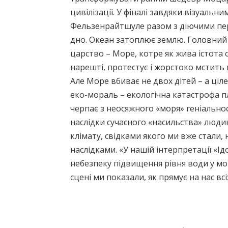
цивілізації. У фіналі завдяки візуальн
Фельзенрайтшуле разом з діючими пе
дно. Океан затоплює землю. Головний 
царство – Море, котре як жива істота
нарешті, протестує і жорстоко мстить
Але Море вбиває не двох дітей – а ціл
еко-мораль – екологічна катастрофа п
черпає з неосяжного «моря» геніально
наслідки сучасного «насильства» люди
клімату, свідками якого ми вже стали,
наслідками. «У нашій інтерпретації «І
небезпеку підвищення рівня води у мо
сцені ми показали, як прямує на нас всі