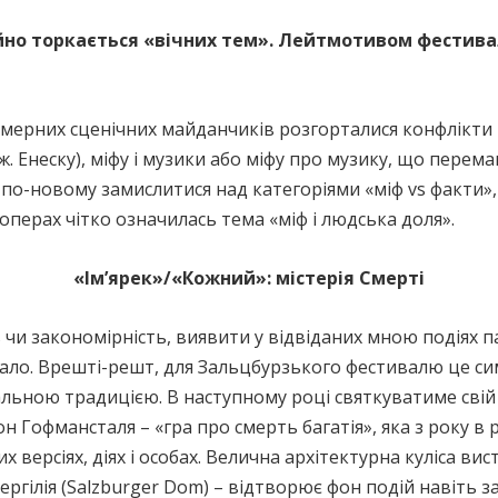
о торкається «вічних тем». Лейтмотивом фестиваль
амерних сценічних майданчиків розгорталися конфлікти м
ж. Енеску), міфу і музики або міфу про музику, що перема
о-новому замислитися над категоріями «міф vs факти», «м
» операх чітко означилась тема «міф і людська доля».
«Ім’ярек»/«Кожний»: містерія Смерті
чи закономірність, виявити у відвіданих мною подіях 
тачало. Врешті-решт, для Зальцбурзького фестивалю це 
ною традицією. В наступному році святкуватиме свій 1
н Гофмансталя – «гра про смерть багатія», яка з року в 
 версіях, діях і особах. Велична архітектурна куліса в
ргілія (Salzburger Dom) – відтворює фон подій навіть 