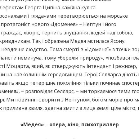
им ефектам Георга Ципіна кам’яна куліса
рсонажами і глядачами перетворюється на морське
протагоніст нового «Ідоменея» – Нептун і його
 страждає, хворіє, терпить знущання людей над собою,
 кривдникам. Так і ображена Медея мстилася Ясону.
е невдячне людство. Тема смерті в «Ідоменеї» з точки з
ланети неминуча, тому «бережи природу», «позбався пл
сті Моцарта, який, як стверджують інтендант і режисер,
ни на навколишнім середовищем. Герої Селларса діють в
 навіть якщо теперішнє покоління тільки починає спост
доменея», – розповідає Селларс, – ми торкаємося теми г
рі. Ми повинні говорити з Нептуном, богом морів про ма
х приливна хвиля, здатна змити з лиця землі ціле місто, ц
«Медея» – опера, кіно, психотриллер