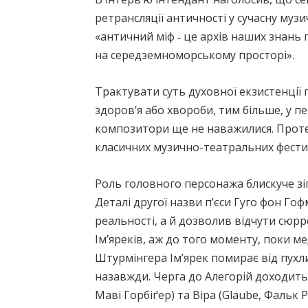
ретрансляції античності у сучасну муз
«античний міф ‑ це архів наших знань п
на середземноморському просторі».
Трактувати суть духовної екзистенції г
здоров’я або хвороби, тим більше, у п
композитори ще не наважилися. Проте 
класичних музично-театральних фестива
Роль головного персонажа блискуче зігр
Деталі другої назви п’єси Гуго фон Гоф
реальності, а й дозволив відчути сюрр
Ім’яреків, аж до того моменту, поки м
Штурмінгера Ім’ярек помирає від пухли
назавжди. Черга до Алегорій доходить 
Маві Горбіґер) та Віра (Glaube, Фальк