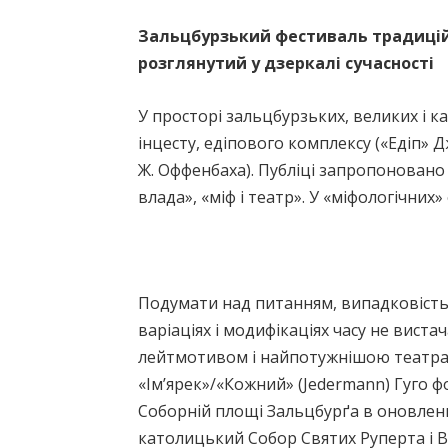
Зальцбурзький фестиваль традиційн
розглянутий у дзеркалі сучасності
У просторі зальцбурзьких, великих і к
інцесту, едiпового комплексу («Едіп» Д
Ж. Оффенбаха). Публіці запропоновано п
влада», «міф і театр». У «міфологічних
Подумати над питанням, випадковість 
варіаціях і модифікаціях часу не вис
лейтмотивом і найпотужнішою театраль
«Ім’ярек»/«Кожний» (Jedermann) Гуго фо
Соборній площі Зальцбурґа в оновлених
католицький Собор Святих Руперта і Ве