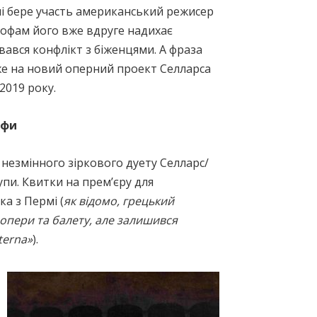
лі бере участь американський режисер
трофам його вже вдруге надихає
ався конфлікт з біженцями. А фраза
же на новий оперний проект Селларса
2019 року.
офи
 незмінного зіркового дуету Селларс/
упи. Квитки на прем’єру для
а з Пермі (
як відомо, грецький
опери та балету, але залишився
terna»
).