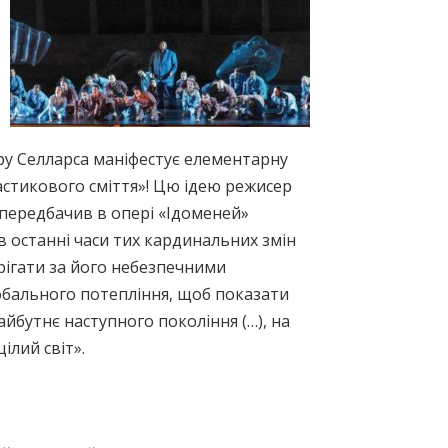
ору Селларса маніфестує елементарну
астикового сміття»! Цю ідею режисер
 передбачив в опері «Ідоменей»
 останні часи тих кардинальних змін
ерігати за його небезпечними
лобального потепління, щоб показати
йбутнє наступного покоління (…), на
ілий світ».