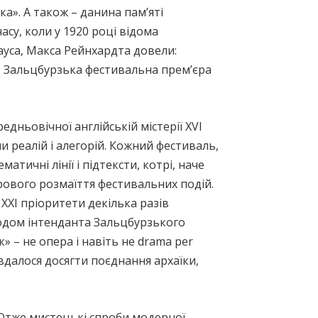
а». А також – данина пам’яті
су, коли у 1920 році відома
уса, Макса Рейнхардта довели:
. Зальцбурзька фестивальна прем’єра
дньовічної англійській містерії XVI
и реалій і алегорій. Кожний фестиваль,
тичні лінії і підтексти, котрі, наче
рового розмаїття фестивальних подій.
 ХХІ пріоритети декілька разів
ходом інтенданта Зальцбурзького
» – не опера і навіть не drama per
вдалося досягти поєднання архаїки,
 Отже мистецькі спроби модерної