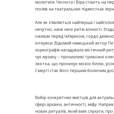
молитися. Чеснота і Віра стають на пе
посіяв на театральних підмостках зер
Але як з’являється найперша і найгол
нечутно, наче несе ритм вічності. Зга
оживає перед Ім’яреком, гордо демонс
інтереси. Відомий німецький актор Пе
хореографія нагадувала містичний риту
чує музику – пронизливі тривожні клич
звістка, що пронизує мозок біллю, роз
Смерті стає його першим болючим досві
Вибір конкретних мистців для актуал
сфері архаїки, античності, міфу. Напр
нових ритуалів, який вміє слухати, п