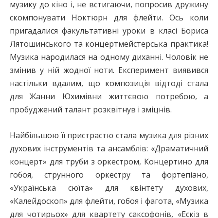
музику до кіно і, не встигаючи, попросив дружину
скомпонувати Ноктюрн для флейти. Ось коли
пригадалися факультативні уроки в класі Бориса
Лятошинського та концертмейстерська практика!
Музика народилася на одному диханні. Чоловік не
змінив у ній жодної ноти. Експеримент виявився
настільки вдалим, що композиція відтоді стала
для Жанни Юхимівни життєвою потребою, а
пробуджений талант розквітнув і зміцнів.
Найбільшою її пристрастю стала музика для різних
духових інструментів та ансамблів: «Драматичний
концерт» для труби з оркестром, Концертино для
гобоя, струнного оркестру та фортепіано,
«Українська сюїта» для квінтету духових,
«Калейдоскоп» для флейти, гобоя і фагота, «Музика
для чотирьох» для квартету саксофонів, «Ескіз в