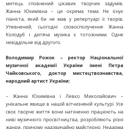
митець сповнений цікавих творчих задумів.
Жанна Юхимівна – це окрема тема. Не існує
піаніста, який би не мав у репертуарі її творів.
Упевнений, сьогодні словосполучення Жанна
Колодуб і дитяча музика є тотожними. Одне
невіддільне від другого.
Володимир Рожок – ректор Національної
музичної академії України імені Петра
Чайковського, доктор мистецтвознавства,
народний артист України:
– Жанна Юхимівна і Левко Миколайович –
унікальне явище в нашій вітчизняній культурі. Усе
своє творче життя вони натхненно працюють на
ниві музичного просвітництва, розробляють різні
жанри, причому надзвичайно майстерно. Недарма