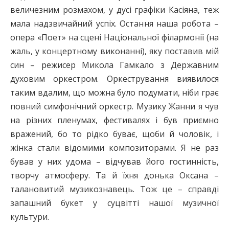
величезним розмахом, у дусі графіки Касіяна, теж
мала надзвичайний успіх. Остання наша робота –
опера «Поет» на сцені Національної філармонії (на
жаль, у концертному виконанні), яку поставив мій
син – режисер Микола Гамкало з Державним
духовим оркестром. Оркестрування виявилося
таким вдалим, що можна було подумати, ніби грає
повний симфонічний оркестр. Музику Жанни я чув
на різних пленумах, фестивалях і був приємно
вражений, бо то рідко буває, щоби й чоловік, і
жінка стали відомими композиторами. Я не раз
бував у них удома – відчував його гостинність,
творчу атмосферу. Та й їхня донька Оксана –
талановитий музикознавець. Тож це – справді
запашний букет у суцвітті нашої музичної
культури.