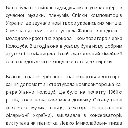
Вона була постійною відвідувачкою усіх концертів
сучасної музики, пленумів Спілки композиторів
України, де звучали нові твори українських митців.
Саме на одному з них і зустріла Жанна свою долю –
молодого красеня із Харкова – композитора Левка
Колодуба. Відтоді вона в усьому була йому добрим
другом і помічницею. Їхній злагоджений сімейний
союз невдовзі сягне кінця шостого десятиріччя.
Власне, з напівсерйозного-напівжартівливого про­
хання допомогти і стартувала композиторська ка­
р’єра Жанни Колодуб. Це було на початку 1960-х
років, коли вона вже мала донечку Оксану (нині
фахового музикознавця, лектора Національної
філармонії України), викладала в консерваторії,
виступала як піаністка. Левко Миколайович писав