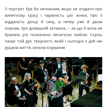
Її портрет був би неповним, якщо не згадати про
виняткову красу і чарівність цієї жінки, про її
відданість дочці й сину, а тепер уже й двом
онукам, про домашній затишок, – за що б вона не
бралася, усе позначено печаткою любові. Скрізь
панує той дух творчості, який і сьогодні є для неї
рушієм життя, сенсом існування.