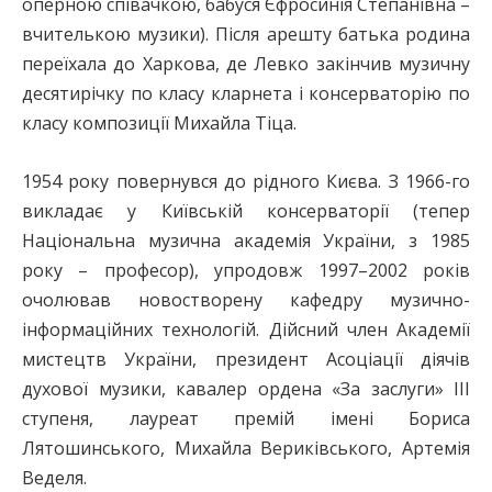
оперною співачкою, бабуся Єфросинія Степанівна –
вчителькою музики). Після арешту батька родина
переїхала до Харкова, де Левко закінчив музичну
десятирічку по класу кларнета і консерваторію по
класу композиції Михайла Тіца.
1954 року повернувся до рідного Києва. З 1966-го
викладає у Київській консерваторії (тепер
Національна музична академія України, з 1985
року – професор), упродовж 1997–2002 років
очолював новостворену кафедру музично-
інформаційних технологій. Дійсний член Академії
мистецтв України, президент Асоціації діячів
духової музики, кавалер ордена «За заслуги» ІІІ
ступеня, лауреат премій імені Бориса
Лятошинського, Михайла Вериківського, Артемія
Веделя.