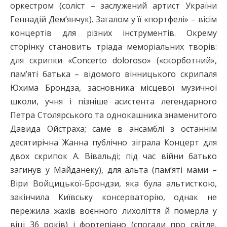
оркестром (соліст – заслужений артист України
Геннадій Дем’янчук). Загалом у її «портфелі» – вісім
концертів для різних інструментів. Окрему
сторінку становить тріада меморіальних творів:
для скрипки «Concerto doloroso» («скорботний»,
пам’яті батька – відомого вінницького скрипаля
Юхима Брондза, засновника місцевої музичної
школи, учня і пізніше асистента легендарного
Петра Столярського та однокашника знаменитого
Давида Ойстраха; саме в ансамблі з останнім
десятирічна Жанна публічно зіграла Концерт для
двох скрипок А. Вівальді; під час війни батько
загинув у Майданеку), для альта (пам’яті мами –
Віри Войцицької-Брондзи, яка була альтисткою,
закінчила Київську консерваторію, однак не
пережила жахів воєнного лихоліття й померла у
віці 36 років) і фортепіано (спогади про світле,