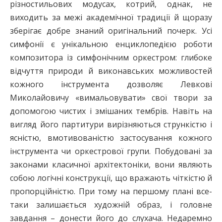
різностильових модусах, котрий, однак, не
виходить за межі академічної традиції й щоразу
зберігає добре знаний оригінальний почерк. Усі
симфонії є унікальною енциклопедією роботи
композитора із симфонічним оркестром: глибоке
відчуття природи й виконавських можливостей
кожного інструмента дозволяє Левкові
Миколайовичу «вимальовувати» свої твори за
допомогою чистих і змішаних тембрів. Навіть на
вигляд його партитури вирізняються стрункістю і
ясністю, вмотивованістю застосування кожного
інструмента чи оркестрової групи. Побудовані за
законами класичної архітектоніки, вони являють
собою логічні конструкції, що вражають чіткістю й
пропорційністю. При тому на першому плані все-
таки залишається художній образ, і головне
завдання – донести його до слухача. Недаремно