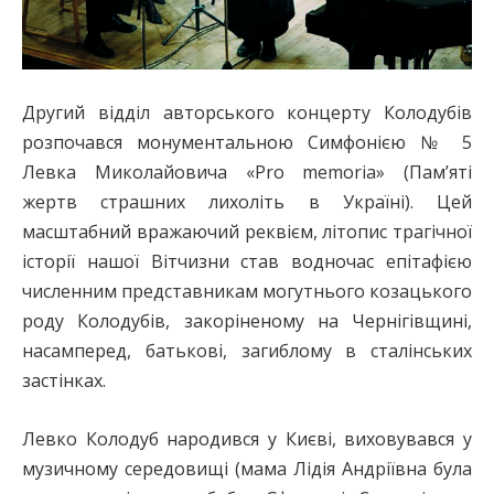
Другий відділ авторського концерту Колодубів
розпочався монументальною Симфонією № 5
Левка Миколайовича «Pro memoria» (Пам’яті
жертв страшних лихоліть в Україні). Цей
масштабний вражаючий реквієм, літопис трагічної
історії нашої Вітчизни став водночас епітафією
численним представникам могутнього козацького
роду Колодубів, закоріненому на Чернігівщині,
насамперед, батькові, загиблому в сталінських
застінках.
Левко Колодуб народився у Києві, виховувався у
музичному середовищі (мама Лідія Андріївна була