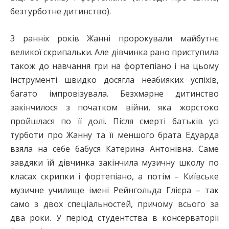
безтурботне дитинство).
З ранніх років Жанні пророкували майбутнє
великої скрипальки. Але дівчинка рано приступила
також до навчання гри на фортепіано і на цьому
інструменті швидко досягла неабияких успіхів,
багато імпровізувала. Безхмарне дитинство
закінчилося з початком вій­ни, яка жорстоко
пройшлася по її долі. Після смерті батьків усі
турботи про Жанну та її меншого брата Едуарда
взяла на себе бабуся Катерина Антонівна. Саме
завдяки їй дівчинка закінчила музичну школу по
класах скрипки і фортепіано, а потім – Київське
музичне училище імені Рейнгольда Глієра – так
само з двох спеціальностей, причому всього за
два роки. У період студентства в консерваторії