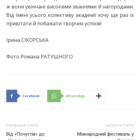
ж вони увінчані високими званнями й нагородами.
Від імені усього колективу академії хочу ще раз їх
привітати й побажати творчих успіхів!
Ірина СІКОРСЬКА
Фото Романа РАТУШНОГО
Facebook
WhatsApp
попередня стаття
наступна стаття
Від «Почуттів» до
Міжнародний фестиваль у