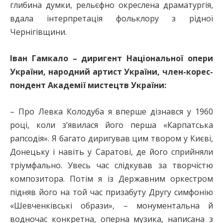
глибина думки, рельєфно окреслена драматургія,
вдала інтерпретація фольклору з рідної
Чернігівщини.
Іван Гамкало – диригент Національної опери
України, народний артист України, член-ко­рес­
пон­дент Академії мистецтв України:
– Про Левка Колодуба я вперше дізнався у 1960
році, коли з’явилася його перша «Карпатська
рапсодія». Я багато диригував цим твором у Києві,
Донецьку і навіть у Саратові, де його сприйняли
тріумфально. Увесь час слідкував за творчістю
композитора. Потім я із Державним оркестром
підняв його на той час призабуту Другу симфонію
«Шевченківські образи», – монументальна й
водночас конкретна, оперна музика, написана з