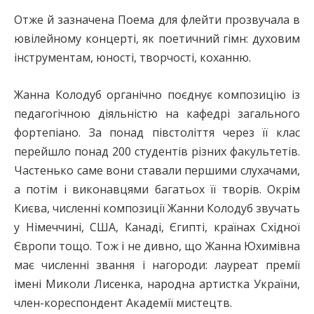
Отже й зазначена Поема для флейти прозвучала в
ювілейному концерті, як поетичний гімн: духовим
інструментам, юності, творчості, коханню.
Жанна Колодуб органічно поєднує композицію із
педагогічною діяльністю на кафедрі загального
фортепіано. За понад півстоліття через її клас
перейшло понад 200 студентів різних факультетів.
Частенько саме вони ставали першими слухачами,
а потім і виконавцями багатьох її творів. Окрім
Києва, численні композиції Жанни Колодуб звучать
у Німеччині, США, Канаді, Єгипті, країнах Східної
Європи тощо. Тож і не дивно, що Жанна Юхимівна
має численні звання і нагороди: лауреат премії
імені Миколи Лисенка, народна артистка України,
член-кореспондент Академії мистецтв.