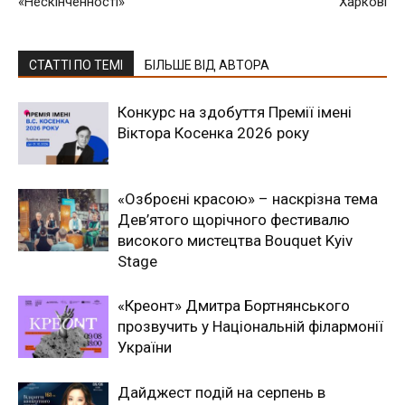
«Нескінченності»
Харкові
СТАТТІ ПО ТЕМІ
БІЛЬШЕ ВІД АВТОРА
Конкурс на здобуття Премії імені
Віктора Косенка 2026 року
«Озброєні красою» – наскрізна тема
Дев’ятого щорічного фестивалю
високого мистецтва Bouquet Kyiv
Stage
«Креонт» Дмитра Бортнянського
прозвучить у Національній філармонії
України
Дайджест подій на серпень в