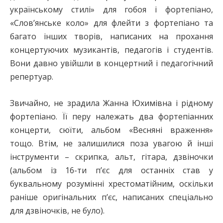
українському стилі» для гобоя і фортепіано,
«Слов’янське коло» для флейти з фортепіано та
багато інших творів, написаних на прохання
концертуючих музикантів, педагогів і студентів.
Вони давно увійшли в концертний і педагогічний
репертуар.
Звичайно, не зрадила Жанна Юхимівна і рідному
фортепіано. Її перу належать два фортепіанних
концерти, сюїти, альбом «Весняні враження»
тощо. Втім, не залишилися поза увагою й інші
інструменти – скрипка, альт, гітара, дзвіночки
(альбом із 16-ти п’єс для останніх став у
буквальному розумінні хрестоматійним, оскільки
раніше оригінальних п’єс, написаних спеціально
для дзвіночків, не було).