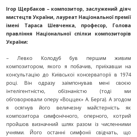
Ігор Щербаков – композитор, заслужений діяч
мистецтв України, лауреат Національної премії
імені Тараса Шевченка, професор, Голова
правління Національної спілки композиторів
України:
– Левко Колодуб був першим живим
композитором, якого я побачив, приїхавши на
консультацію до Київської консерваторії в 1974
році. Він одразу заімпонував мені своєю
інтелігентністю, обізнаністю (тоді ми
обговорювали оперу «Воццек» А. Берга). А згодом
я осягнув його величезну майстерність як
композитора симфонічного, оперного, котрий
пройшов визнач­ний шлях разом із численними
учнями. Його останні симфонії свідчать, що