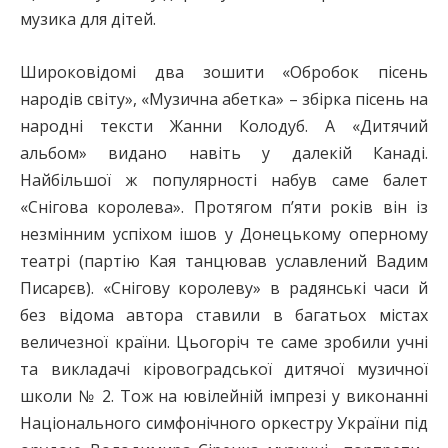
музика для дітей.
Широковідомі два зошити «Обробок пісень
народів світу», «Музична абетка» – збірка пісень на
народні тексти Жанни Колодуб. А «Дитячий
альбом» видано навіть у далекій Канаді.
Найбільшої ж популярності набув саме балет
«Снігова королева». Протягом п’яти років він із
незмінним успіхом ішов у Донецькому оперному
театрі (партію Кая танцював уславлений Вадим
Писарєв). «Снігову королеву» в радянські часи й
без відома автора ставили в багатьох містах
величезної країни. Цьогоріч те саме зробили учні
та викладачі кіровоградської дитячої музичної
школи № 2. Тож на ювілейній імпрезі у виконанні
Національного симфонічного оркестру України під