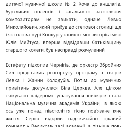
дитячої музичної школи № 2. Хоча до аншлагів,
бурхливих оплесків і загального захоплення
композиторам не звикати, одначе Левко
Миколайович, який прибув до степової столиці ще
і як голова журі Конкурсу юних композиторів імені
Юлія Мейтуса, вперше відвідавши батьківщину
старшого колеги, був насправді розчулений.
Естафету підхопив Чернігів, де оркестр Збройних
Сил представив розгорнуту програму з творів
Левка і Жанни Колодубів. Потім до музичних
привітань долучилася Біла Церква. Але цілком
очікувано «лідером» ушанування ювілярів стала
Національна музична академія України, із якою
ось уже понад півстоліття тісно пов’язане їхнє
життя. Серію відкрив надзвичайно цікавий
концерт у Великому залі академії, а пізніше пов­