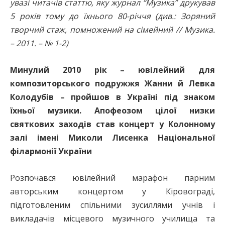
увазі читачів статтю, яку журнал “Музика” друкував
5 років тому до їхнього 80-річчя (див.: Зоряний
творчий стаж, помножений на сімейний // Музика.
– 2011. – № 1-2)
Минулий 2010 рік – ювілейний для
композиторського подружжя Жанни й Левка
Колодубів – пройшов в Україні під знаком
їхньої музики. Апофеозом цілої низки
святкових заходів став концерт у Колонному
залі імені Миколи Лисенка Національної
філармонії України
Розпочався ювілейний марафон парним
авторським концертом у Кіровограді,
підготовленим спільними зусиллями учнів і
викладачів місцевого музичного училища та