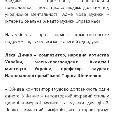
Завдяки її ефект­ності, національній
приналежності, вона цікава людям, далеким від
української ментальності. Адже мова музики –
інтернаціональна. А надто музики Справжньої.
Насамкінець про зоряне композиторське
подружжя відгукнулися їхні колеги й однодумці.
Леся Дичко – композитор, народна артистка
України, член-кореспондент Академії
мистецтв України, професор, лауреат
Національної премії імені Тараса Шевченка:
– Обидва композитори чудово доповнюють один
одного. У Жанни – неповторний яскравий стиль у
царині камерної музики та музики для дітей.
Левко – видатний симфоніст, якого характеризує