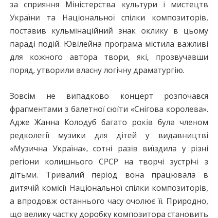
за сприяння Міністерства культури і мистецтв
України та Національної спілки композиторів,
поставив кульмінаційний знак оклику в цьому
параді подій. Ювілейна програма містила важливі
для кожного автора твори, які, прозвучавши
поряд, утворили власну логічну драматургію.
Зовсім не випадково концерт розпочався
фрагментами з балетної сюїти «Снігова королева».
Адже Жанна Колодуб багато років була членом
редколегії музики для дітей у видавництві
«Музична Україна», сотні разів виїздила у різні
регіони колишнього СРСР на творчі зустрічі з
дітьми. Тривалий період вона працювала в
дитячій комісії Національної спілки композиторів,
а впродовж останнього часу очолює її. Природно,
що велику частку доробку композитора становить