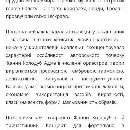
орудою Володимира Сіренка музичні «портрети»
героїв балету – Снігової королеви, Герди, Троля –
прозвучали свіжо і яскраво.
Прозора пейзажна замальовка «Цвітуть каштани»
– частина з сюїти «Київські ліричні картини» –
неначе у кришталевій крапельці сконцентрувала
характерні особливості авторського почерку
Жанни Колодуб. Адже її численні оркестрові твори
вирізняються прекрасною тембровою гармонією,
делікатністю, вишуканістю інструментування.
Власне, усім її композиціям притаманні лаконізм,
економне використання засобів виразності,
класична ясність форми, мальовничість образів.
Показовим для творчості Жанни Колодуб є й
тричастинний Концерт для фортепіано з