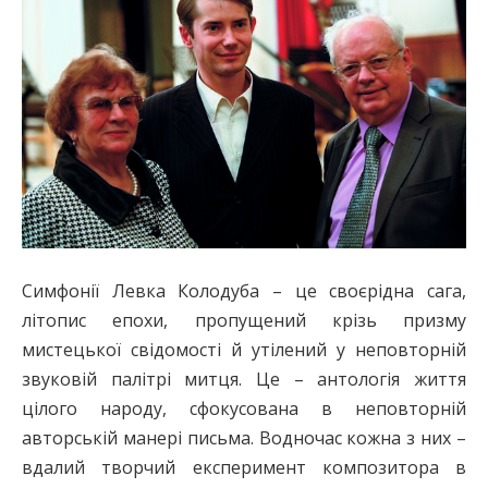
Симфонії Левка Колодуба – це своєрідна сага,
літопис епохи, пропущений крізь призму
мистецької свідомості й утілений у неповторній
звуковій палітрі митця. Це – антологія життя
цілого народу, сфокусована в неповторній
авторській манері письма. Водночас кожна з них –
вдалий творчий експеримент композитора в