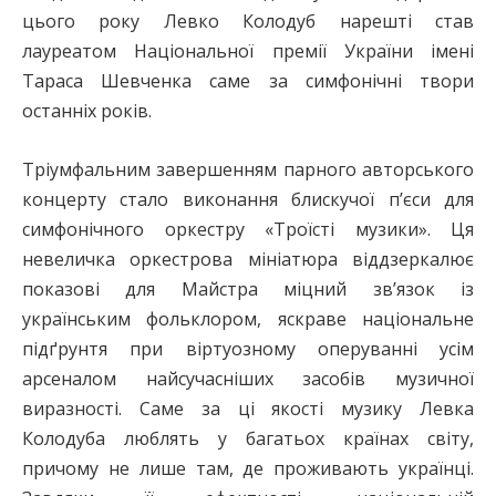
цього року Левко Колодуб нарешті став
лауреатом Національної премії України імені
Тараса Шевченка саме за симфонічні твори
останніх років.
Тріумфальним завершенням парного авторського
концерту стало виконання блискучої п’єси для
симфонічного оркестру «Троїсті музики». Ця
невеличка оркестрова мініатюра віддзеркалює
показові для Майстра міцний зв’язок із
українським фольклором, яскраве національне
підґрунтя при віртуозному оперуванні усім
арсеналом найсучасніших засобів музичної
виразності. Саме за ці якості музику Левка
Колодуба люблять у багатьох країнах світу,
причому не лише там, де проживають українці.