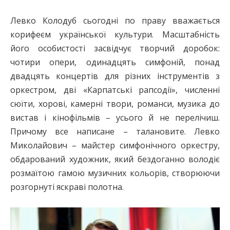
Левко Колодуб сьогодні по праву вважається
корифеєм української культури. Масштабність
його особистості засвідчує творчий доробок:
чотири опери, одинадцять симфоній, понад
двадцять концертів для різних інструментів з
оркестром, дві «Карпатські рапсодії», численні
сюїти, хорові, камерні твори, романси, музика до
вистав і кінофільмів – усього й не перелічиш.
Причому все написане – талановите. Левко
Миколайович – майстер симфонічного оркестру,
обдарований художник, який бездоганно володіє
розмаїтою гамою музичних кольорів, створюючи
розгорнуті яскраві полотна.