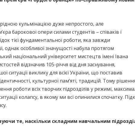
єрідною кульмінацією дуже непростого, але
’єра барокової опери силами студентів – співаків і
ідок тієї фундаментальної роботи, яка завжди
, однак особливої значущості набула протягом
вський національний університет мистецтв імені Івана
тостей відзначив 105-річчя від дня заснування,
ї ситуації виклику для всієї України, що поставив
ідентичності, культурної пам’яті, традицій. Тому рішен
лення роботи всіх творчих підрозділів у режимі, максим
итуації колапсу, в якому ми всі опинилися спочатку. Під
су.
вуючи те, наскільки складним навчальним підрозді