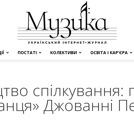
ІЇ
ПОСТАТІ
КОЛЕКТИВИ
ОСВІТА І КАР’ЄРА
МУЗИКА
тво спілкування: 
анця» Джованні Пе