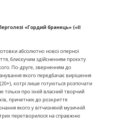
Перголезі «Гордий бранець» («Il
дготовки абсолютно нової оперної
иття, блискучим здійсненням проєкту
кого. По-друге, зверненням до
опанування якого передбачає вирішення
20+), котрі лише готуються розпочати
е тільки про їхній власний творчий
иків, причетних до розкриття
онання якого у вітчизняній музичній
котрих перетворилося на справжню