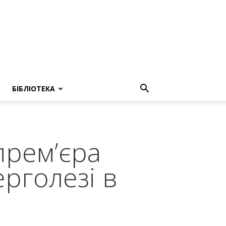
БІБЛІОТЕКА
прем’єра
рголезі в