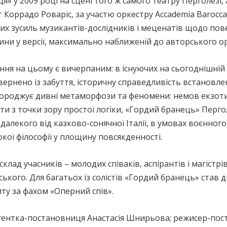
» у 2009 році на сцені того ж самого театру Перголезі, 
ррадо Роваріс, за участю оркестру Acсademia Barocca de I
х зусиль музикантів-дослідників і меценатів щодо по
ини у версії, максимально наближеній до авторського ор
ня на цьому є вичерпаним: в існуючих на сьогоднішній де
овернено із забуття, історичну справедливість встанов
породжує дивні метаморфози та феномени: немов екзоти
ути з точки зору простої логіки, «Гордий бранець» Перго
далекого від казково-сонячної Італії, в умовах воєнного
кої філософії у площину повсякденності.
склад учасників – молодих співаків, аспірантів і магістр
ького. Для багатьох із солістів «Гордий бранець» став
ту за фахом «Оперний спів».
ентка-постановниця Анастасія Шнирьова; режисер-пост