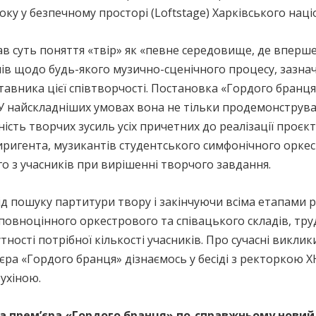
оку у безпечному просторі (Loftstage) Харківського нац
 суть поняття «твір» як «певне середовище, де вперше
лів щодо будь-якого музично-сценічного процесу, зазнач
авника цієї співтворчості. Постановка «Гордого бранц
У найскладніших умовах вона не тільки продемонструва
сть творчих зусиль усіх причетних до реалізації проєкту
иригента, музикантів студентського симфонічного оркест
о з учасників при вирішенні творчого завдання.
д пошуку партитури твору і закінчуючи всіма етапами реа
повноцінного оркестрового та співацького складів, тру
ності потрібної кількості учасників. Про сучасні виклик
м’єра «Гордого бранця» дізнаємось у бесіді з ректоркою
ухіною.
а прем’єра «Гордого бранця» по-справжньому новий е