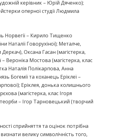
удожній керівник – Юрій Дяченко);
ейстерки оперної студії Людмила
оль Норвегії – Кирило Тищенко
ни Наталії Говорухіної); Металче,
 Деркач), Оксана Гасан (магістерка,
ї – Вероніка Мостова (магістерка, клас
тка Наталія Полікарпова, Анна
язь Богемії та коханець Еріклеї –
карпової); Еріклея, донька колишнього
рєхова (магістерка, клас Ігоря
я теорби – Ігор Тарновецький (творчий
ивності сприйняття та оцінок потрібна
 визнати велику символічність того,