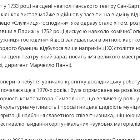
 у 1733 році на сцені неаполітанського театру Сан-Бар
кількох вистав майже відійшов у засвіти, на відміну від
мецо «Служниця-господиня», яке одразу стало хітом, ро
авши в Парижі у 1752 році дискусію навколо комічної оп
Служниця-господиня» й досі залишається візитною картк
ордого бранця» відбулося лише наприкінці ХХ століття н
 на сцені театру, який зараз носить ім’я великого маестр
і, диригент Марчелло Панні).
пери із небуття увінчало кропітку дослідницьку роботу
озпочалася ще з 1970-х років і була спрямована на розв’яз
орчості композитора. Символічно, що величезну роль у
 культурна чутливість і просвітницька щедрість муніципа
ляризації надбання славетного співвітчизника, ініціюю
стивалю, видання серії унікальних наукових матеріалів «