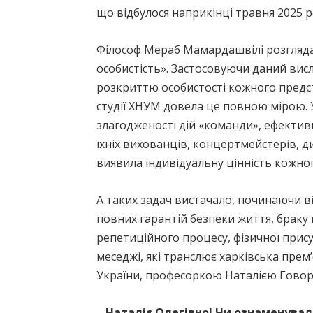
що відбулося наприкінці травня 2025 р
Філософ Мераб Мамардашвілі розглядав
особистість». Застосовуючи даний вис
розкриттю особистості кожного предст
студії ХНУМ довела це повною мірою. 
злагодженості дій «команди», ефективні
їхніх вихованців, концертмейстерів, д
виявила індивідуальну цінність кожног
А таких задач вистачало, починаючи ві
повних гарантій безпеки життя, браку 
репетиційного процесу, фізичної присут
меседжі, які транслює харківська пре
України, професоркою Наталією Говор
– Наталіє Олегівно! Чи ознаменувал