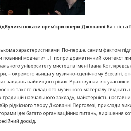
 відбулися покази прем’єри опери Джованні Баттіста 
 кількома характеристиками. По-перше, самим фактом пі
узи повинні мовчати»… І, попри драматичний контекст ж
нального університету мистецтв імені Івана Котляревсь
ери, – окремого явища у музично-сценічному Всесвіті, 
 завдань найвищого рівня. Враховуючи вік учасників (
воєння такого складного музичного матеріалу свідчить н
их традицій навчального закладу, майстерність наставн
ибір рідкісного твору Джованні Перголезі, приклади вик
вторами ідеї багато організаційних питань, вирішення 
есійний досвід.