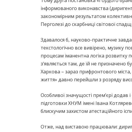
Тому друга постановка «Гордого бранця
інформованого виконавства (диригент Ко
закономірним результатом колективни
Перголезі до скарбниці світової спадщ
Здавалося б, науково-практичне завдан
текстологічно все вивірено, музику п
процесам іманентна логіка розвитку 
з’являється там, де їй не призначено б
Харкова – зараз прифронтового міста, 
життя» давно перейшли з розряду висо
Особливої значущості прем’єрі додав і 
підготовки ХНУМ імені Івана Котляревс
блискучим захистом атестаційного іспи
Отже, над виставою працювали: дириг