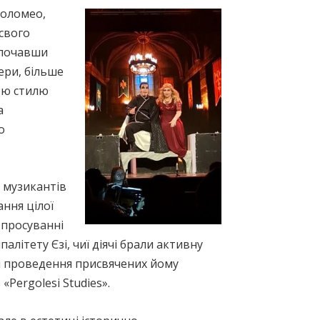
толомео,
 свого
зпочавши
ери, більше
ою стилю
а
о
 музикантів
ання цілої
 просуванні
літету Єзі, чиї діячі брали активну
чи проведення присвячених йому
Pergolesi Studies».