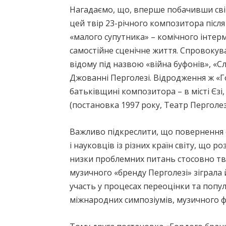
Нагадаємо, що, вперше побачивши світ
цей твір 23-річного композитора після 
«малого супутника» – комічного інтер
самостійне сценічне життя. Спровокув
відому під назвою «війна буфонів», «
Джованні Перголезі. Відродження ж «Г
батьківщині композитора – в місті Єзі,
(постановка 1997 року, Театр Перголез
Важливо підкреслити, що повернення о
і науковців із різних країн світу, що р
низки проблемних питань стосовно тв
музичного «бренду Перголезі» зіграла й
участь у процесах переоцінки та попу
міжнародних симпозіумів, музичного фе