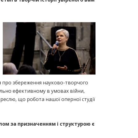
ня про збереження науково-творчого
ально ефективному в умовах війни,
креслю, що робота нашої оперної студії
лом за призначенням і структурою є