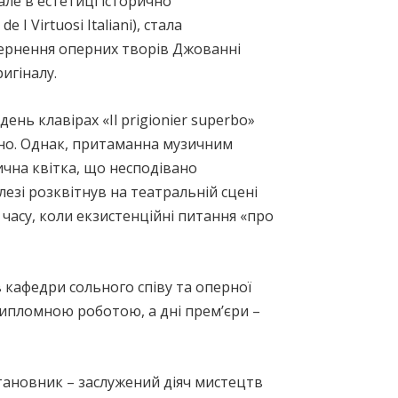
але в естетиці історично
 Virtuosi Italiani), стала
вернення оперних творів Джованні
игіналу.
нь клавірах «Il prigionier superbo»
лено. Однак, притаманна музичним
чна квітка, що несподівано
лезі розквітнув на театральній сцені
 часу, коли екзистенційні питання «про
ів кафедри сольного співу та оперної
 дипломною роботою, а дні прем’єри –
ановник – заслужений діяч мистецтв