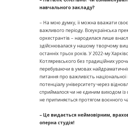
навчального закладу?
– На мою думку, її можна вважати сво
важливого періоду. Всеукраїнська прем
оркестрантів – народилася лише внасл
здійснювалася у нашому творчому виші
останніх трьох років. У 2022-му Харкі
Котляревського без традиційних урочис
перебуваючи в умовах найдраматичнішо
питання про важливість національної 
потенціалу університету через віднов
сприймалося чи не єдиним виходом із с
не припиняється протягом воєнного ча
– Це видається неймовірним, врахо
оперна студія!