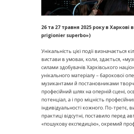
26 та 27 травня 2025 року в Харкові
prigionier superbo»)
Унікальність цієї події визначається
вистави в умовах, коли, здається, «м
силами здобувачів Харківського націо
унікального матеріалу – барокової оп
музикантами й постановниками творчих
професійний шлях на оперній сцені, ос
потенціал, а і про міцність професійн
індивідуальності кожного. По-третє, в
практиці відсутні, поставило перед а
«пошукову експедицію», окремий проф