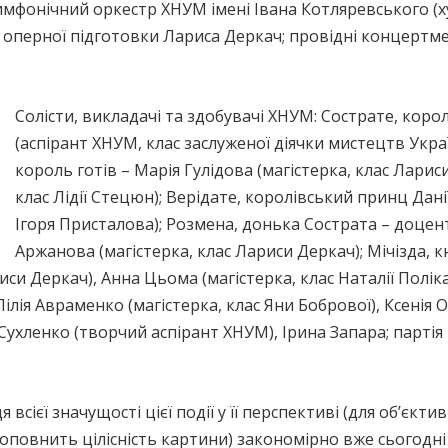
имфонічний оркестр ХНУМ імені Івана Котляревського (х
а оперної підготовки Лариса Деркач; провідні концертм
Солісти, викладачі та здобувачі ХНУМ: Сострате, кор
(аспірант ХНУМ, клас заслуженої діячки мистецтв Украї
король готів – Марія Гулідова (магістерка, клас Лариси
клас Лідії Стецюн); Верідате, королівський принц Дані
Ігоря Присталова); Розмена, донька Сострата – доцен
Аржанова (магістерка, клас Лариси Деркач); Мічізда, кн
риси Деркач), Анна Цьома (магістерка, клас Наталії Полі
ілія Авраменко (магістерка, клас Яни Бобрової), Ксенія О
Сухленко (творчий аспірант ХНУМ), Ірина Запара; парті
всієї значущості цієї події у її перспективі (для об’єкт
доповнить цілісність картини) закономірно вже сьогодні