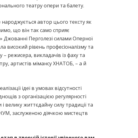
іонального театру опери та балету.
 народжується автор цього тексту як
имо, що він так само сприяє
я» Джованні Перголезі силами Оперної
ла високий рівень професіоналізму та
 – режисера, викладачів із фаху та
ру, артистів мімансу ХНАТОБ, – а й
лізації ідеї в умовах відсутності
днощів з організацією регулярності
и і велику життєдайну силу традиції та
 ХНУМ, заслуженою діячкою мистецтв
тап в творчій історії увіреного вам