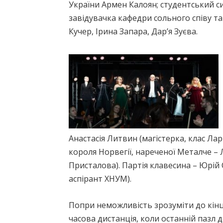
України Армен Калоян; студентський с
завідувачка кафедри сольного співу т
Кучер, Ірина Запара, Дар’я Зуєва.
Анастасія Литвин (магістерка, клас Ла
короля Норвегії, нареченої Металче – Л
Присталова). Партія клавесина – Юрій 
аспірант ХНУМ).
Попри неможливість зрозуміти до кінця 
часова дистанція, коли останній пазл 