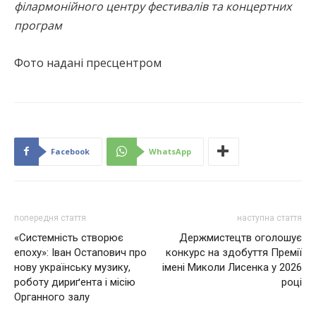
філармонійного центру фестивалів та концертних
програм
Фото надані пресцентром
Facebook
WhatsApp
попередня стаття
наступна стаття
«Системність створює
Держмистецтв оголошує
епоху»: Іван Остапович про
конкурс на здобуття Премії
нову українську музику,
імені Миколи Лисенка у 2026
роботу дириґента і місію
році
Органного залу