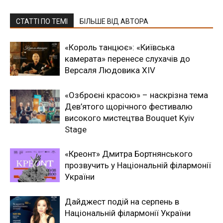
СТАТТІ ПО ТЕМІ
БІЛЬШЕ ВІД АВТОРА
«Король танцює»: «Київська
камерата» перенесе слухачів до
Версаля Людовика XIV
«Озброєні красою» – наскрізна тема
Дев’ятого щорічного фестивалю
високого мистецтва Bouquet Kyiv
Stage
«Креонт» Дмитра Бортнянського
прозвучить у Національній філармонії
України
Дайджест подій на серпень в
Національній філармонії України