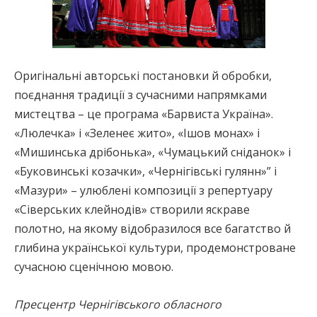
Оригінальні авторські постановки й обробки,
поєднання традиції з сучасними напрямками
мистецтва – це програма «Барвиста Україна».
«Люлечка» і «Зеленеє жито», «Ішов монах» і
«Мишинська дрібонька», «Чумацький сніданок» і
«Буковинські козачки», «Чернігівські гулянн»” і
«Мазури» – улюблені композиції з репертуару
«Сіверських клейнодів» створили яскраве
полотно, на якому відобразилося все багатство й
глибина української культури, продемонстроване
сучасною сценічною мовою.
Пресцентр Чернігівського обласного