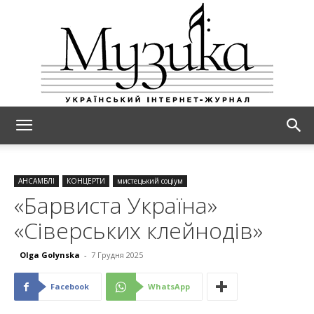
МУЗИКА
АНСАМБЛІ
КОНЦЕРТИ
мистецький соціум
«Барвиста Україна»
«Сіверських клейнодів»
Olga Golynska
-
7 Грудня 2025
Facebook
WhatsApp