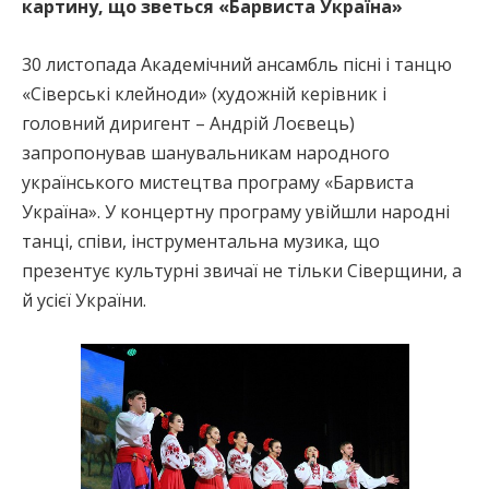
картину, що зветься «Барвиста Україна»
30 листопада Академічний ансамбль пісні і танцю
«Сіверські клейноди» (художній керівник і
головний диригент – Андрій Лоєвець)
запропонував шанувальникам народного
українського мистецтва програму «Барвиста
Україна». У концертну програму увійшли народні
танці, співи, інструментальна музика, що
презентує культурні звичаї не тільки Сіверщини, а
й усієї України.