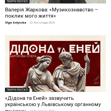
ТВОРЧІ ПОСТАТІ
Валерія Жаркова: «Музикознавство –
поклик мого життя»
Olga Golynska
-
23 Листопада 2024
ТВОРЧІ ПОСТАТІ
«Дідона та Еней» зазвучить
українською у Львівському органному
Olga Golynska
-
14 Листопада 2024