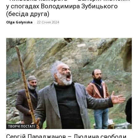
у спогадах Володимира Зубицького
(бесіда друга)
Olga Golynska
-
22 Січня 2024
ТВОРЧІ ПОСТАТІ
Сергій Параджанов – Людина свободи