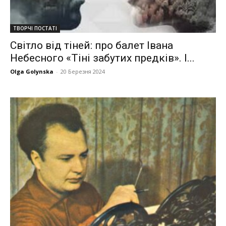
ТВОРЧІ ПОСТАТІ
Світло від тіней: про балет Івана
Небесного «Тіні забутих предків». І...
Olga Golynska
-
20 Березня 2024