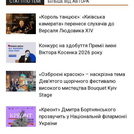
СТАТТІ ПО ТЕМІ
БІЛЬШЕ ВІД АВТОРА
«Король танцює»: «Київська
камерата» перенесе слухачів до
Версаля Людовика XIV
Конкурс на здобуття Премії імені
Віктора Косенка 2026 року
«Озброєні красою» – наскрізна тема
Дев’ятого щорічного фестивалю
високого мистецтва Bouquet Kyiv
Stage
«Креонт» Дмитра Бортнянського
прозвучить у Національній філармонії
України