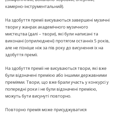
камерно-інструментальний).
На здобуття премії висуваються завершені музичні
твори у жанрах академічного музичного
мистецтва (далі – твори), які були написані та
виконані (оприлюднені) протягом останніх 5 років,
але не пізніше ніж за пів року до висунення їх на
здобуття премії.
На здобуття премії не висуваються твори, які вже
були відзначені премією або іншими державними
преміями. Твори, що вже брали участь у конкурсі у
попередні роки і не були відзначені премією,
можуть бути висунуті повторно.
Повторно премія може присуджуватися