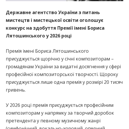
Державне агентство України з питань
мистецтв і мистецької освіти оголошує
конкурс на здобуття Премії імені Бориса
Лятошинського у 2026 році
Премія імені Бориса Лятошинського
присуджується щорічно у січні композиторам –
громадянам України за видатні досягнення у сфері
професійної композиторської творчості. Щороку
присуджується лише одна премія у розмірі 20 тисяч
гривень.
У 2026 році премія присуджується професійним
композиторам у напрямку за творчий доробок
претендента у певному музичному жанрі
(симфонічний, вокально-хоровий, оперний,