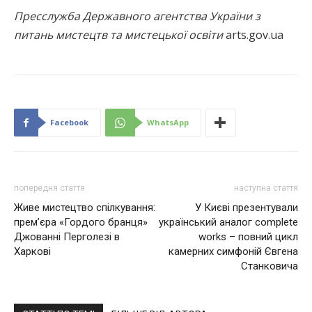
Пресслужба Державного агентства України з
питань мистецтв та мистецької освіти
arts.gov.ua
Facebook
WhatsApp
попередня стаття
наступна стаття
Живе мистецтво спілкування:
У Києві презентували
прем’єра «Гордого бранця»
український аналог complete
Джованні Перголезі в
works – повний цикл
Харкові
камерних симфоній Євгена
Станковича