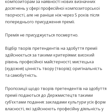
композиторам за наявності нових визначних
досягнень у сфері професійної композиторської
творчості, але не раніше ніж через 5 років після
попереднього присудження премії.
Премія не присуджується посмертно.
Відбір творів претендентів на здобуття премії
здійснюється за такими критеріями: високий
рівень професійної майстерності; мистецька
(художня) цінність твору (творів); оригінальність
та самобутність.
Пропозиції щодо творів претендентів на здобуття
премії подаються до Держмистецтв такими
суб’єктами подання: закладами культури усіх форм
власності, які здійснюють професійну діяльність у