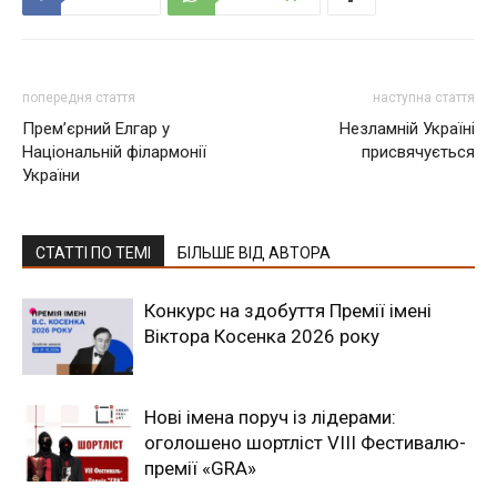
попередня стаття
наступна стаття
Прем’єрний Елгар у
Незламній Україні
Національній філармонії
присвячується
України
СТАТТІ ПО ТЕМІ
БІЛЬШЕ ВІД АВТОРА
Конкурс на здобуття Премії імені
Віктора Косенка 2026 року
Нові імена поруч із лідерами:
оголошено шортліст VIII Фестивалю-
премії «GRA»