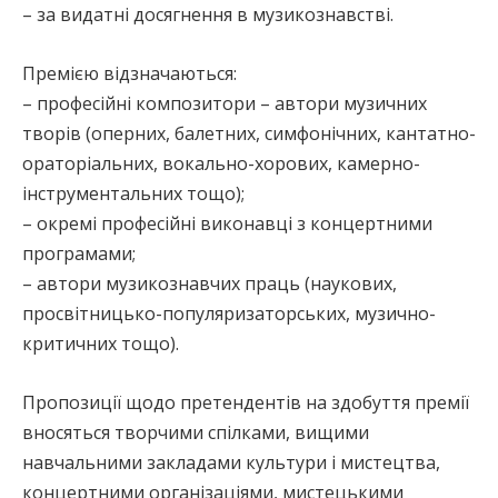
– за видатні досягнення в музикознавстві.
Премією відзначаються:
– професійні композитори – автори музичних
творів (оперних, балетних, симфонічних, кантатно-
ораторіальних, вокально-хорових, камерно-
інструментальних тощо);
– окремі професійні виконавці з концертними
програмами;
– автори музикознавчих праць (наукових,
просвітницько-популяризаторських, музично-
критичних тощо).
Пропозиції щодо претендентів на здобуття премії
вносяться творчими спілками, вищими
навчальними закладами культури і мистецтва,
концертними організаціями, мистецькими