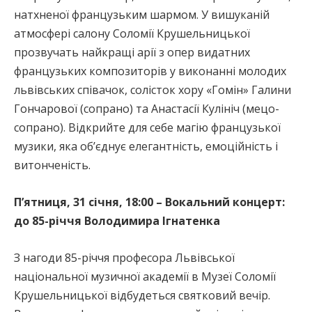
натхненої французьким шармом. У вишуканій
атмосфері салону Соломії Крушельницької
прозвучать найкращі арії з опер видатних
французьких композиторів у виконанні молодих
львівських співачок, солісток хору «Гомін» Галини
Гончарової (сопрано) та Анастасії Кулініч (мецо-
сопрано). Відкрийте для себе магію французької
музики, яка об’єднує елегантність, емоційність і
витонченість.
П’ятниця, 31 січня, 18:00 – Вокальний концерт:
до 85-річчя Володимира Ігнатенка
З нагоди 85-річчя професора Львівської
національної музичної академії в Музеї Соломії
Крушельницької відбудеться святковий вечір.