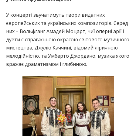
У концерті звучатимуть твори видатних
європейських та українських композиторів. Серед
них – Вольфганг Амадей Моцарт, чиї оперні арії і
дуети є справжньою окрасою світового музичного
мистецтва, Джуліо Каччині, відомий ліричною
мелодійністю, та Умберто Джордано, музика якого
вражає драматизмом і глибиною.