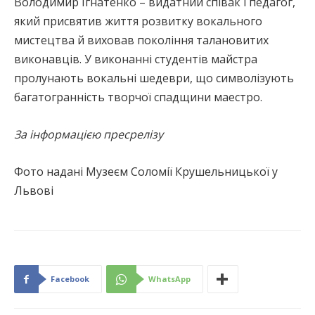
Володимир Ігнатенко – видатний співак і педагог,
який присвятив життя розвитку вокального
мистецтва й виховав покоління талановитих
виконавців. У виконанні студентів майстра
пролунають вокальні шедеври, що символізують
багатогранність творчої спадщини маестро.
За інформацією пресрелізу
Фото надані Музеєм Соломії Крушельницької у
Львові
Facebook
WhatsApp