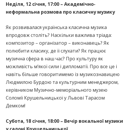
Неділя, 12 січня, 17:00 – Академічно-
неформальна розмова про класичну музику
Як розвивалася українська класична музика
впродовж століть? Наскільки важлива тріада:
композитор – організатор – виконавець? Як
полюбити класику, де її слухати? Як працює
музична сфера в наш час? Про культуру як
можливість м’якої сили і дипломатії. Про все це і
навіть більше говоритимемо із музикознавицею
Людмилою Бурдою та культурним менеджером,
керівником Музично-меморіального музею
Соломії Крушельницької у Львові Тарасом
Демком!
Субота, 18 січня, 18:00 – Вечір вокальної музики
у салоні Крушельницької