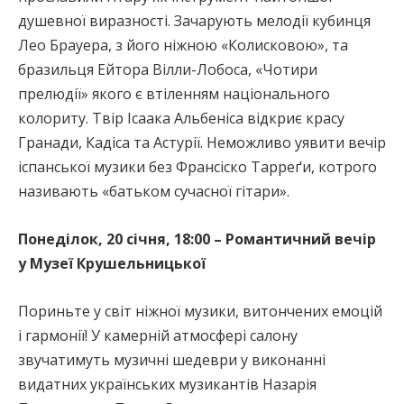
душевної виразності. Зачарують мелодії кубинця
Лео Брауера, з його ніжною «Колисковою», та
бразильця Ейтора Вілли-Лобоса, «Чотири
прелюдії» якого є втіленням національного
колориту. Твір Ісаака Альбеніса відкриє красу
Гранади, Кадіса та Астурії. Неможливо уявити вечір
іспанської музики без Франсіско Тарреґи, котрого
називають «батьком сучасної гітари».
Понеділок, 20 січня, 18:00 – Романтичний вечір
у Музеї Крушельницької
Пориньте у світ ніжної музики, витончених емоцій
і гармонії! У камерній атмосфері салону
звучатимуть музичні шедеври у виконанні
видатних українських музикантів Назарія