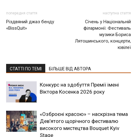
попередня стаття
наступна стаття
Різдвяний джаз бенду
Січень у Національній
«BissQuit»
філармонії: Фестиваль
музики Бориса
Лятошинського, концерти,
ювілеї
СТАТТІ ПО ТЕМІ
БІЛЬШЕ ВІД АВТОРА
Конкурс на здобуття Премії імені
Віктора Косенка 2026 року
«Озброєні красою» – наскрізна тема
Дев’ятого щорічного фестивалю
високого мистецтва Bouquet Kyiv
Stage