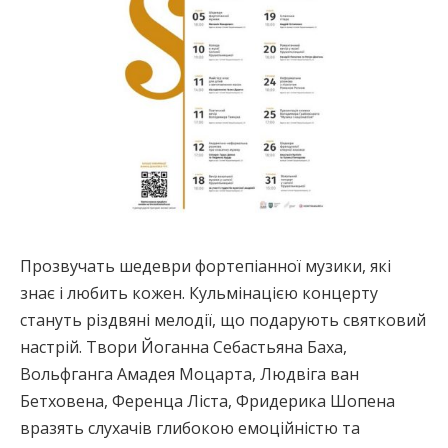
Прозвучать шедеври фортепіанної музики, які
знає і любить кожен. Кульмінацією концерту
стануть різдвяні мелодії, що подарують святковий
настрій. Твори Йоганна Себастьяна Баха,
Вольфганга Амадея Моцарта, Людвіга ван
Бетховена, Ференца Ліста, Фридерика Шопена
вразять слухачів глибокою емоційністю та