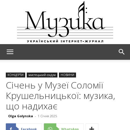
МУЗИКА
КОНЦЕРТИ
мистецький соціум
НОВИНИ
Січень у Музеї Соломії
Крушельницької: музика,
що надихає
Olga Golynska
-
1 Січня 2025
Facebook
WhatsApp