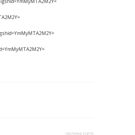
1/?igshid=YmMyMTA2M2Y=
MTA2M2Y=
/?igshid=YmMyMTA2M2Y=
shid=YmMyMTA2M2Y=
наступна стаття