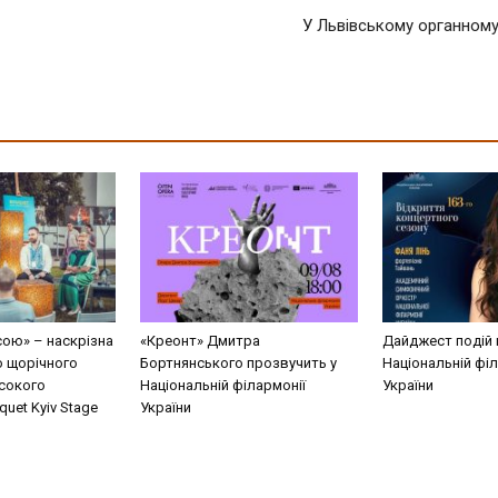
У Львівському органному
сою» – наскрізна
«Креонт» Дмитра
Дайджест подій 
о щорічного
Бортнянського прозвучить у
Національній філ
сокого
Національній філармонії
України
uet Kyiv Stage
України