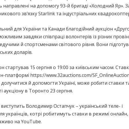
ь направлені на допомогу 93-й бригаді «Холодний Яр». 
никового зв’язку Starlink та індустріальних квадрокоптер
льний для України та Канади благодійний аукціон «Дру
можливим завдяки співпраці волонтерів із різних прові
едучими й спортсменами світового рівня. Вони підготува
ських доларів.
он стартував 15 серпня о 19:00 за київським часом. Ста
н-платформі https://www.32auctions.com/SF_OnlineAuction
 долучитися й допомогти Україні, може робити ставки та
ті аукціону в Торонто 23 серпня.
 виступить Володимир Остапчук – український теле- і
Для українців, котрі робитимуть ставки в режимі онлайн,
аживо на YouTube.