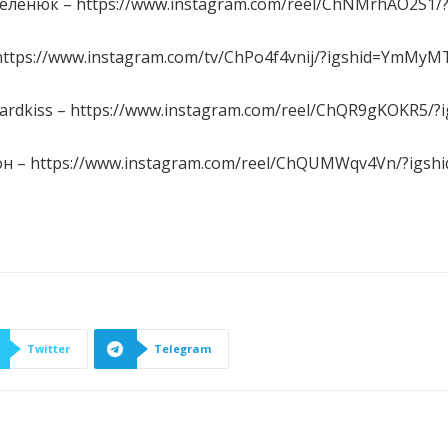
еленюк – https://www.instagram.com/reel/ChNMrhAO2S
https://www.instagram.com/tv/ChPo4f4vnij/?igshid=YmMy
ardkiss – https://www.instagram.com/reel/ChQR9gKOKR5
н – https://www.instagram.com/reel/ChQUMWqv4Vn/?ig
Twitter
Telegram