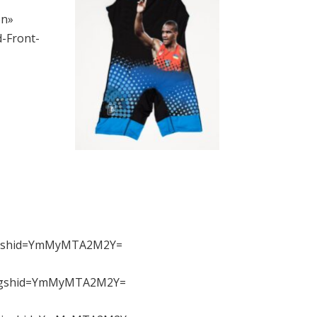
on»
-Front-
?igshid=YmMyMTA2M2Y=
/?igshid=YmMyMTA2M2Y=