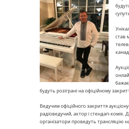
будут
супут
Уніка
став 
телев
канад
Аукці
онлай
бажає
будуть розіграні на офіційному закрит
Ведучим офіційного закриття аукціону
радіоведучий, актор і стендап-комік. 
організатори проведуть трансляцію н