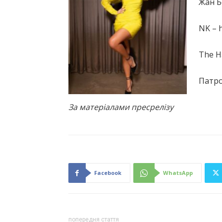
Жан Б
NK – 
The H
Патро
За матеріалами пресрелізу
Facebook
WhatsApp
попередня стаття