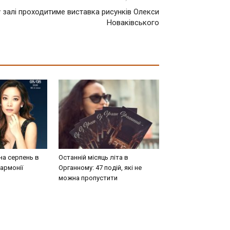
 залі проходитиме виставка рисунків Олекси
Новаківського
на серпень в
Останній місяць літа в
армонії
Органному: 47 подій, які не
можна пропустити