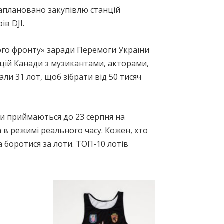
Заплановано закупівлю станцій
ів DJI.
гого фронту» заради Перемоги України
нцій Канади з музикантами, акторами,
ли 31 лот, щоб зібрати від 50 тисяч
вки приймаються до 23 серпня на
 в режимі реального часу. Кожен, хто
 боротися за лоти. ТОП-10 лотів