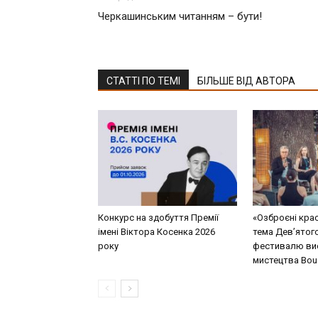
Черкашинським читанням – бути!
СТАТТІ ПО ТЕМІ
БІЛЬШЕ ВІД АВТОРА
Конкурс на здобуття Премії
«Озброєні кра
імені Віктора Косенка 2026
тема Дев’ятог
року
фестивалю ви
мистецтва Bouq