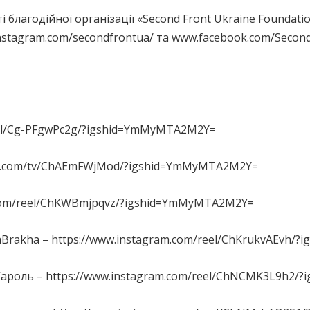
і благодійної організації «Second Front Ukraine Foundati
nstagram.com/secondfrontua/ та www.facebook.com/Second
eel/Cg-PFgwPc2g/?igshid=YmMyMTA2M2Y=
ram.com/tv/ChAEmFWjMod/?igshid=YmMyMTA2M2Y=
m.com/reel/ChKWBmjpqvz/?igshid=YmMyMTA2M2Y=
Brakha – https://www.instagram.com/reel/ChKrukvAEvh/
Кароль – https://www.instagram.com/reel/ChNCMK3L9h2