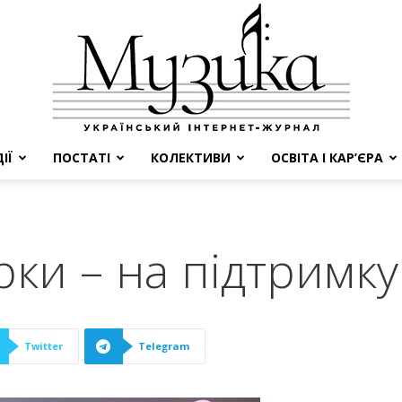
ІЇ
ПОСТАТІ
КОЛЕКТИВИ
ОСВІТА І КАР’ЄРА
МУЗИКА
ірки – на підтримк
Twitter
Telegram