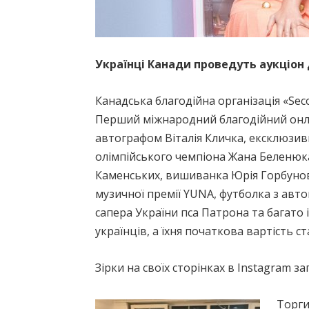
Українці Канади проведуть аукціон
Канадська благодійна організація «Sec
Перший міжнародний благодійний онлай
автографом Віталія Кличка, ексклюзивн
олімпійського чемпіона Жана Беленюка,
Каменських, вишиванка Юрія Горбунова,
музичної премії YUNA, футболка з ав
сапера України пса Патрона та багато 
українців, а їхня початкова вартість с
Зірки на своїх сторінках в Instagram з
Торги