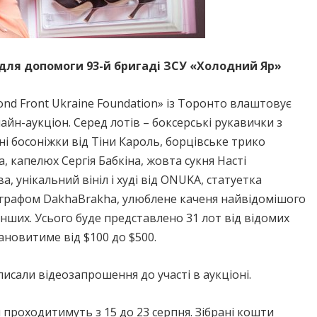
 для допомоги 93-й бригаді ЗСУ «Холодний Яр»
ond Front Ukraine Foundation» із Торонто влаштовує
н-аукціон. Серед лотів – боксерські рукавички з
і босоніжки від Тіни Кароль, борцівське трико
 капелюх Сергія Бабкіна, жовта сукня Насті
 унікальний вініл і худі від ONUKA, статуетка
тографом DakhaBrakha, улюблене каченя найвідомішого
інших. Усього буде представлено 31 лот від відомих
тановитиме від $100 до $500.
аписали відеозапрошення до участі в аукціоні.
 проходитимуть з 15 до 23 серпня. Зібрані кошти