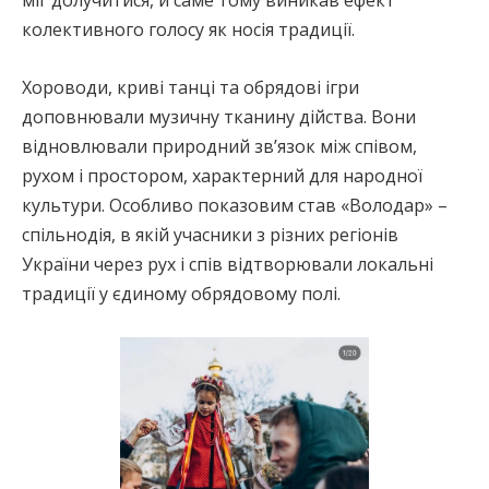
міг долучитися, й саме тому виникав ефект
колективного голосу як носія традиції.
Хороводи, криві танці та обрядові ігри
доповнювали музичну тканину дійства. Вони
відновлювали природний зв’язок між співом,
рухом і простором, характерний для народної
культури. Особливо показовим став «Володар» –
спільнодія, в якій учасники з різних регіонів
України через рух і спів відтворювали локальні
традиції у єдиному обрядовому полі.