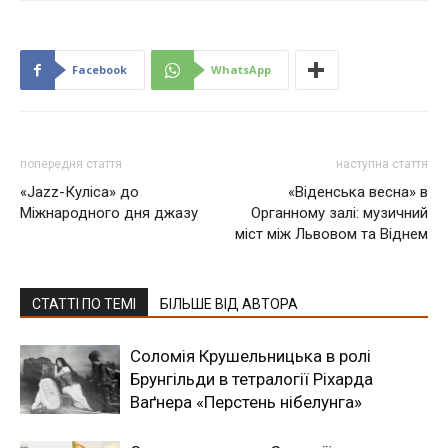
Facebook
WhatsApp
попередня стаття
наступна стаття
«Jazz-Куліса» до
«Віденська весна» в
Міжнародного дня джазу
Органному залі: музичний
міст між Львовом та Віднем
СТАТТІ ПО ТЕМІ
БІЛЬШЕ ВІД АВТОРА
Соломія Крушельницька в ролі
Брунгільди в тетралогії Ріхарда
Ваґнера «Перстень нібелунга»