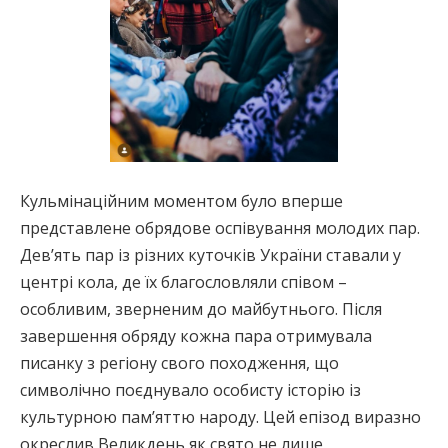
Кульмінаційним моментом було вперше
представлене обрядове оспівування молодих пар.
Дев’ять пар із різних куточків України ставали у
центрі кола, де їх благословляли співом –
особливим, зверненим до майбутнього. Після
завершення обряду кожна пара отримувала
писанку з регіону свого походження, що
символічно поєднувало особисту історію із
культурною пам’яттю народу. Цей епізод виразно
окреслив Великдень як свято не лише