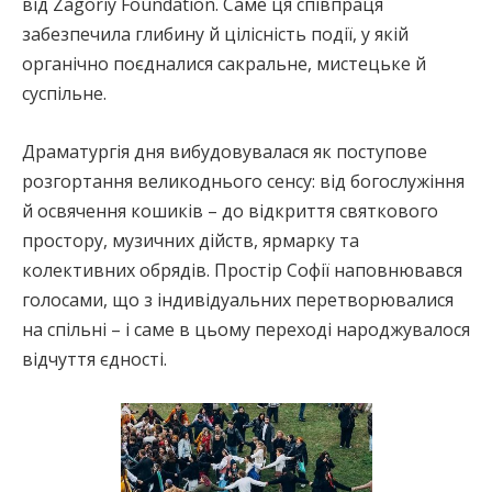
від Zagoriy Foundation. Саме ця співпраця
забезпечила глибину й цілісність події, у якій
органічно поєдналися сакральне, мистецьке й
суспільне.
Драматургія дня вибудовувалася як поступове
розгортання великоднього сенсу: від богослужіння
й освячення кошиків – до відкриття святкового
простору, музичних дійств, ярмарку та
колективних обрядів. Простір Софії наповнювався
голосами, що з індивідуальних перетворювалися
на спільні – і саме в цьому переході народжувалося
відчуття єдності.