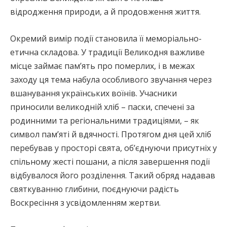
відродження природи, а й продовження життя.
Окремий вимір події становила її меморіально-
етична складова. У традиції Великодня важливе
місце займає пам’ять про померлих, і в межах
заходу ця тема набула особливого звучання через
вшанування українських воїнів. Учасники
приносили великодній хліб – паски, спечені за
родинними та регіональними традиціями, – як
символ пам’яті й вдячності. Протягом дня цей хліб
перебував у просторі свята, об’єднуючи присутніх у
спільному жесті пошани, а після завершення події
відбувалося його розділення. Такий обряд надавав
святкуванню глибини, поєднуючи радість
Воскресіння з усвідомленням жертви.