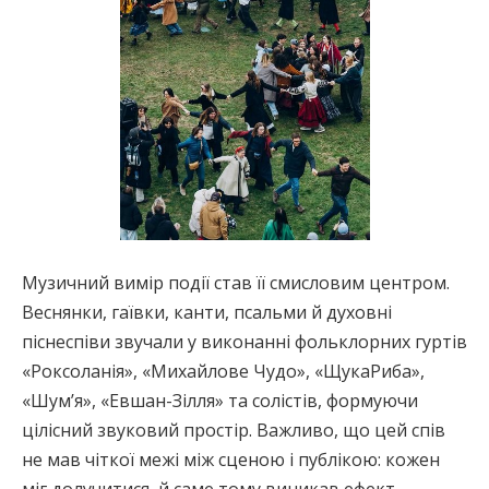
Музичний вимір події став її смисловим центром.
Веснянки, гаївки, канти, псальми й духовні
піснеспіви звучали у виконанні фольклорних гуртів
«Роксоланія», «Михайлове Чудо», «ЩукаРиба»,
«Шум’я», «Евшан-Зілля» та солістів, формуючи
цілісний звуковий простір. Важливо, що цей спів
не мав чіткої межі між сценою і публікою: кожен