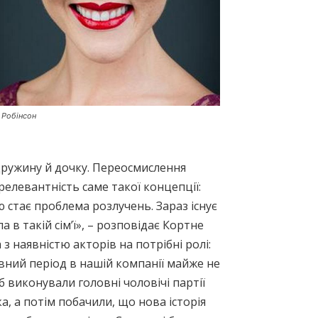
 Робінсон
– дружину й дочку. Переосмислення
елевантність саме такої концепції:
ю стає проблема розлучень. Зараз існує
а в такій сім’ї», – розповідає Кортне
 з наявністю акторів на потрібні ролі:
евний період в нашій компанії майже не
 б виконували головні чоловічі партії
а, а потім побачили, що нова історія