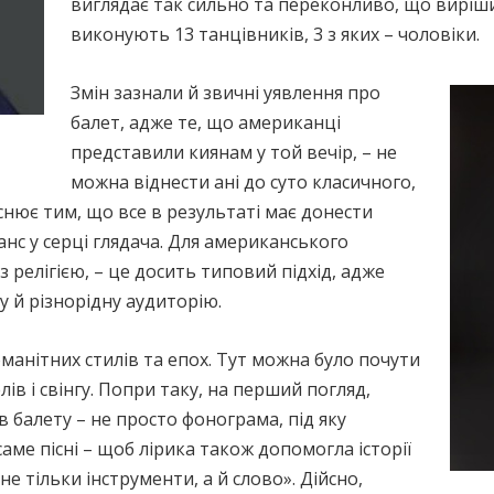
виглядає так сильно та переконливо, що виріши
виконують 13 танцівників, 3 з яких – чоловіки.
Змін зазнали й звичні уявлення про
балет, адже те, що американці
представили киянам у той вечір, – не
можна віднести ані до суто класичного,
яснює тим, що все в результаті має донести
анс у серці глядача. Для американського
з релігією, – це досить типовий підхід, адже
 й різнорідну аудиторію.
манітних стилів та епох. Тут можна було почути
елів і свінгу. Попри таку, на перший погляд,
в балету – не просто фонограма, під яку
ме пісні – щоб лірика також допомогла історії
е тільки інструменти, а й слово». Дійсно,