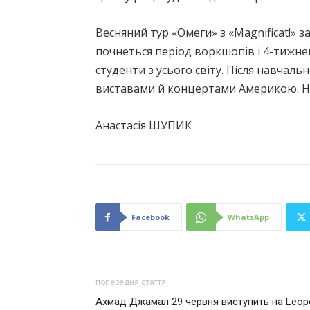
Весняний тур «Омеги» з «Magnificat!» з
почнеться період воркшопів і 4-тижне
студенти з усього світу. Після навчал
виставами й концертами Америкою. Нав
Анастасія ШУПИК
Facebook
WhatsApp
попередня стаття
Ахмад Джамал 29 червня виступить на Leopo