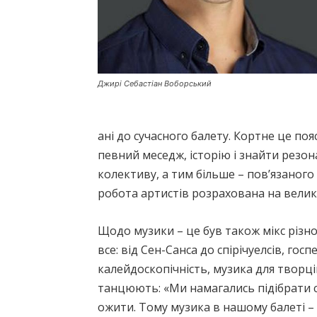
Джирі Себастіан Воборський
ані до сучасного балету. Кортне це по
певний меседж, історію і знайти резон
колективу, а тим більше – пов’язаного 
робота артистів розрахована на велику
Щодо музики – це був також мікс різно
все: від Сен-Санса до спірічуелсів, госп
калейдоскопічність, музика для творці
танцюють: «Ми намагались підібрати са
ожити. Тому музика в нашому балеті – н