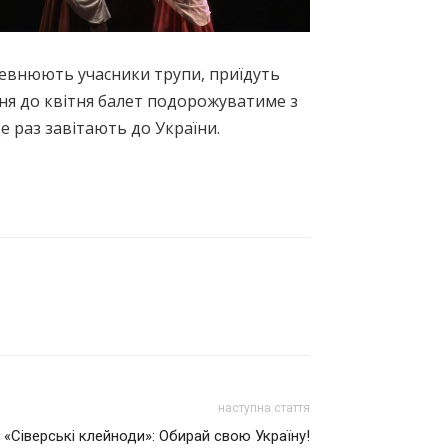
певнюють учасники трупи, приїдуть
рпня до квітня балет подорожуватиме з
 раз завітають до України.
наступна стаття
«Сіверські клейноди»: Обирай свою Україну!