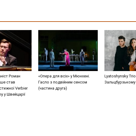
аніст Роман
«Опера для всіх» у Мюнхені.
Lyatoshynsky Tri
ше став
Гасло з подвійним сенсом
Зальцбурзькому
тижної Verbier
(частина друга)
my у Швейцарії