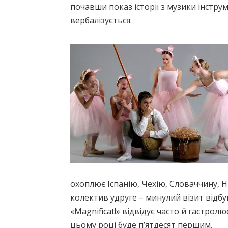
почавши показ історії з музики інстру
вербалізується.
охоплює Іспанію, Чехію, Словаччину, Н
колектив удруге – минулий візит відбу
«Magnificat!» відвідує часто й гастрол
цьому році буде п’ятдесят першим.