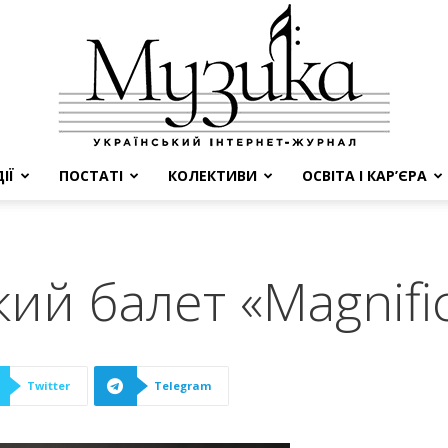
ІЇ
ПОСТАТІ
КОЛЕКТИВИ
ОСВІТА І КАР’ЄРА
МУЗИКА
й балет «Magnifica
Twitter
Telegram