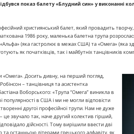
ідбувся показ балету «Блудний син» у виконанні коле
рофесійний християнський балет, який провадить творчу
чаткована 1986 року, маленька балетна трупа розрослася
 «Альфа» (яка гастролює в межах США) та «Омега» (яка 
 готують як початківців, так і майбутніх танцівників ко
и «Омега». Досить дивну, на перший погляд,
Робінсон – танцівниця та асистентка
астіана Воборського: «Трупа “Омега” виникла в
ої популярності в США і ми не могли відповісти
створенні другої професійної трупи. Нам не дуже
 – це звучало так, наче другий колектив гірший,
дповідало дійсності. Тому вирішили ввести дві
ю та останньою літерами грецького алфавіту, як