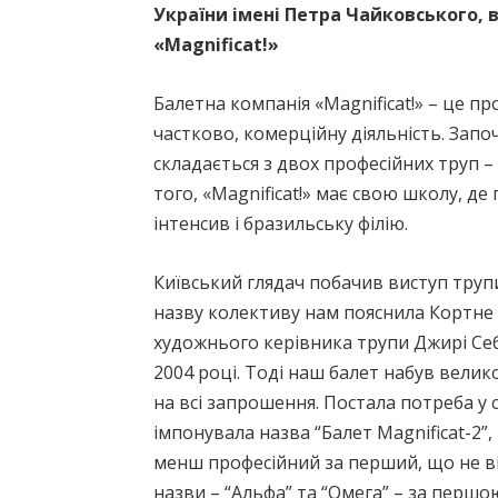
України імені Петра Чайковського, в
«Magnificat!»
Балетна компанія «Magnificat!» – це п
частково, комерційну діяльність. Запо
складається з двох професійних труп –
того, «Magnificat!» має свою школу, де
інтенсив і бразильську філію.
Київський глядач побачив виступ труп
назву колективу нам пояснила Кортне 
художнього керівника трупи Джирі Себ
2004 році. Тоді наш балет набув велик
на всі запрошення. Постала потреба у 
імпонувала назва “Балет Magnificat-2”,
менш професійний за перший, що не ві
назви – “Альфа” та “Омега” – за першо