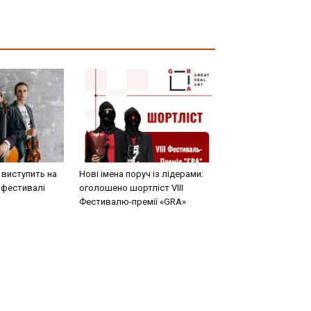
o виступить на
Нові імена поруч із лідерами:
 фестивалі
оголошено шортліст VIII
Фестивалю-премії «GRA»