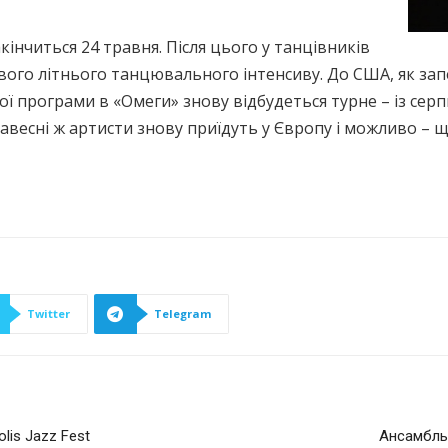
акінчиться 24 травня. Після цього у танцівників
вого літнього танцювального інтенсиву. До США, як за
ьної програми в «Омеги» знову відбудеться турне – із се
есні ж артисти знову приїдуть у Європу і можливо – ще
Twitter
Telegram
lis Jazz Fest
Ансамбль 