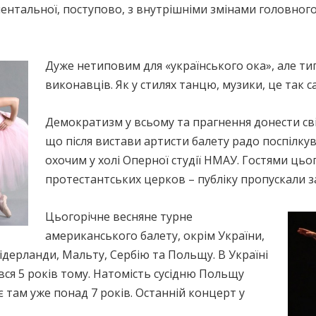
ментальної, поступово, з внутрішніми змінами головног
Дуже нетиповим для «українського ока», але т
виконавців. Як у стилях танцю, музики, це так с
Демократизм у всьому та прагнення донести св
що після вистави артисти балету радо поспілку
охочим у холі Оперної студії НМАУ. Гостями ць
протестантських церков – публіку пропускали 
Цьогорічне весняне турне
американського балету, окрім України,
ідерланди, Мальту, Сербію та Польщу. В Україні
вся 5 років тому. Натомість сусідню Польщу
ює там уже понад 7 років. Останній концерт у