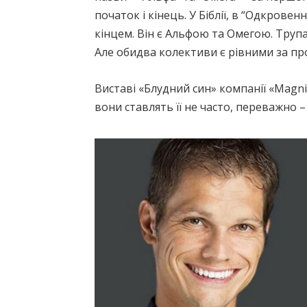
початок і кінець. У Біблії, в “Одкровен
кінцем. Він є Альфою та Омегою. Трупа
Але обидва колективи є рівними за п
Виставі «Блудний син» компанії «Magnifi
вони ставлять її не часто, переважно –