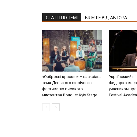
СТАТТІ ПО ТЕМІ
БІЛЬШЕ ВІД АВТОРА
«Озброєні красою» – наскрізна
Український пі
тема Дев’ятого щорічного
Федюрко впер
фестивалю високого
учасником прес
мистецтва Bouquet Kyiv Stage
Festival Acade