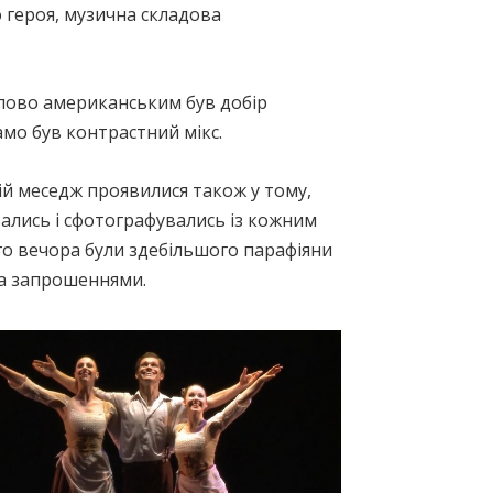
о героя, музична складова
ипово американським був добір
амо був контрастний мікс.
ій меседж проявилися також у тому,
вались і сфотографувались із кожним
ого вечора були здебільшого парафіяни
за запрошеннями.