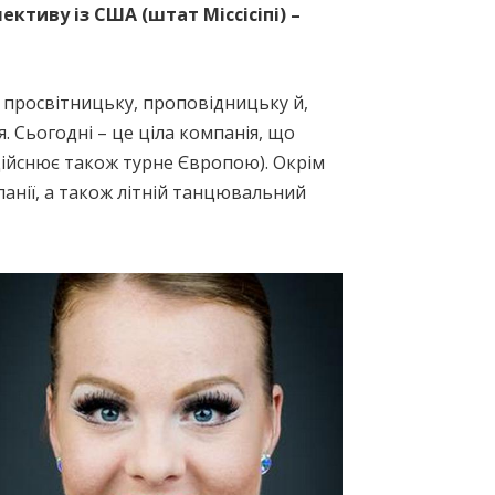
ктиву із США (штат Міссісіпі) –
, просвітницьку, проповідницьку й,
. Сьогодні – це ціла компанія, що
здійснює також турне Європою). Окрім
мпанії, а також літній танцювальний