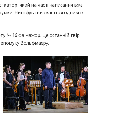
 автор, який на час її написання вже
 думки. Нині фуга вважається одним із
ту № 16 фа мажор. Це останній твір
Непомуку Вольфмаєру.