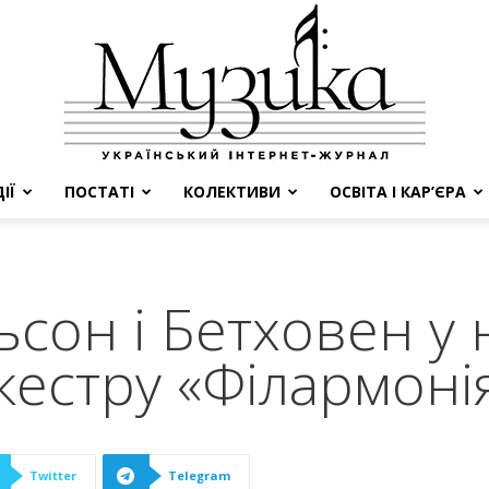
ІЇ
ПОСТАТІ
КОЛЕКТИВИ
ОСВІТА І КАР’ЄРА
МУЗИКА
сон і Бетховен у 
кестру «Філармоні
Twitter
Telegram