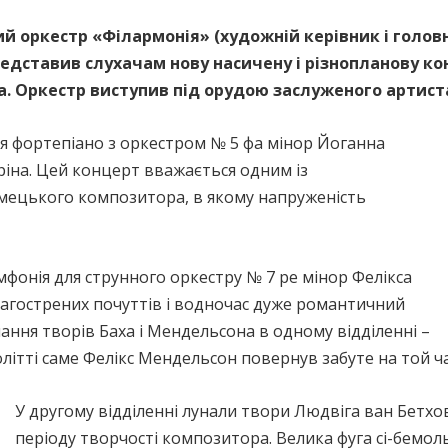
й оркестр «Філармонія» (художній керівник і голов
едставив слухачам нову насичену і різнопланову ко
а. Оркестр виступив під орудою заслуженого артис
я фортепіано з оркестром № 5 фа мінор Йоганна
ріна. Цей концерт вважається одним із
мецького композитора, в якому напруженість
мфонія для струнного оркестру № 7 ре мінор Фелікса
агострених почуттів і водночас дуже романтичний
ання творів Баха і Мендельсона в одному відділенні –
толітті саме Фелікс Мендельсон повернув забуте на той ча
У другому відділенні лунали твори Людвіга ван Бетхов
періоду творчості композитора. Велика фуга сі-бемол