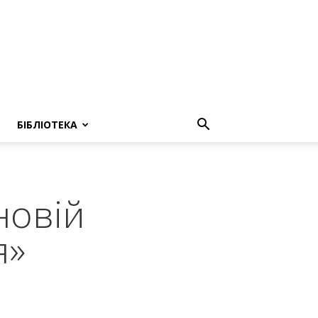
БІБЛІОТЕКА
новій
я»