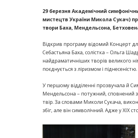
29 березня Академічний симфонічни
мистецтв України Микола Сукач) пр
твори Баха, Мендельсона, Бетховен
Відкрив програму відомий Концерт дл
Себастьяна Баха, солістка – Ольга Шад
найдраматичніших творів великого ні
поєднується з ліризмом і піднесеністю.
У першому відділенні прозвучала й Си
Мендельсона – потужний, сповнений з
твір. За словами Миколи Сукача, викон
збіг, але він символічний. Адже у ХІХ с