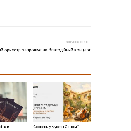
наступна стаття
й оркестр запрошує на благодійний концерт
літа в
Серпень у музеях Соломії