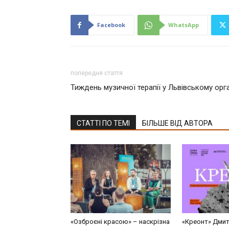
Facebook
WhatsApp
попередня стаття
Тиждень музичної терапії у Львівському ор
СТАТТІ ПО ТЕМІ
БІЛЬШЕ ВІД АВТОРА
«Озброєні красою» – наскрізна
«Креонт» Дми