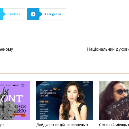
Twitter
Telegram
ганному
Національний духови
тра
Дайджест подій на серпень в
Останній місяць 