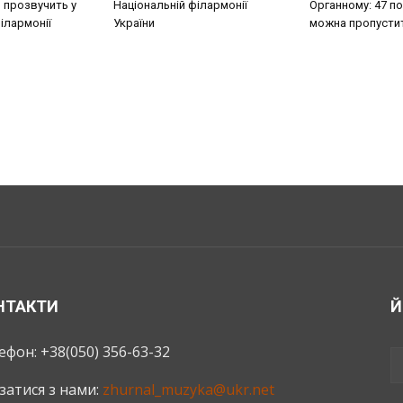
 прозвучить у
Національній філармонії
Органному: 47 под
ілармонії
України
можна пропусти
НТАКТИ
Й
ефон: +38(050) 356-63-32
язатися з нами:
zhurnal_muzyka@ukr.net