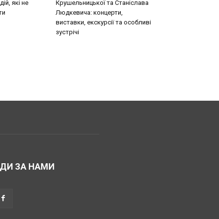
ій, які не
Крушельницької та Станіслава
ти
Людкевича: концерти,
виставки, екскурсії та особливі
зустрічі
ДИ ЗА НАМИ