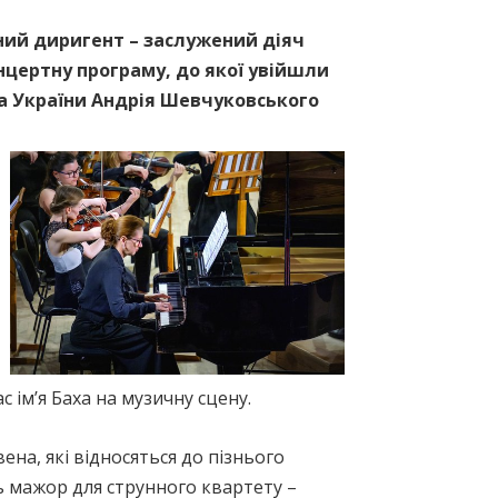
ний диригент – заслужений діяч
нцертну програму, до якої увійшли
та України Андрія Шевчуковського
с ім’я Баха на музичну сцену.
ена, які відносяться до пізнього
ь мажор для струнного квартету –