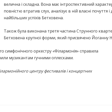
велична і складна. Вона має інтроспективний характер:
повністю втратив слух, аналізує в ній власні почуття і
найбільших успіхів Бетховена.
Також була виконана третя частина Струнного кварте
Бетховена крупної форми, який присвячено Йоганну 
о симфонічного оркестру «Філармонія» справила
дячили музикантам гучними оплесками.
ілармонійного центру фестивалів і концертних