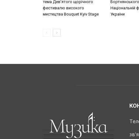
тема Дев’ятого щорічного
Бортнянського
фестивалю високого
Національній ф
мистецтва Bouquet Kyiv Stage
України
КО
Тел
зв'