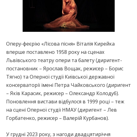
Оперу-феєрію «Лісова пісня» Віталія Кирейка
вперше поставлено 1958 року на сценах
Львівського театру опери та балету (диригент-
постановник – Ярослав Вощак, режисер – Борис
Тягно) та Оперної студії Київської державної
консерваторії імені Петра Чайковського (диригент
– Яків Карасик, режисер – Олександр Колодуб).
Поновлення вистави відбулося в 1999 році – теж
на сцені Оперної студії НМАУ (диригент – Лев
Горбатенко, режисер – Валерій Курбанов).
У грудні 2023 року, з нагоди двадцятиріччя