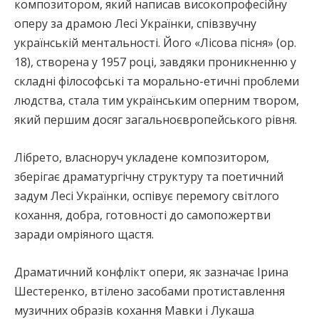
композитором, який написав високопрофесійну
оперу за драмою Лесі Українки, співзвучну
українській ментальності. Його «Лісова пісня» (ор.
18), створена у 1957 році, завдяки проникненню у
складні філософські та морально-етичні проблеми
людства, стала тим українським оперним твором,
який першим досяг загальноєвропейського рівня.
Лібрето, власноруч укладене композитором,
зберігає драматургічну структуру та поетичний
задум Лесі Українки, оспівує перемогу світлого
кохання, добра, готовності до самопожертви
заради омріяного щастя.
Драматичний конфлікт опери, як зазначає Ірина
Шестеренко, втілено засобами протиставлення
музичних образів кохання Мавки і Лукаша