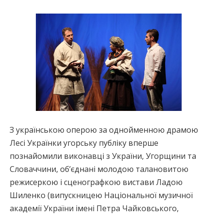
З українською оперою за однойменною драмою
Лесі Українки угорську публіку вперше
познайомили виконавці з України, Угорщини та
Словаччини, об’єднані молодою талановитою
режисеркою і сценографкою вистави Ладою
Шиленко (випускницею Національної музичної
академії України імені Петра Чайковського,