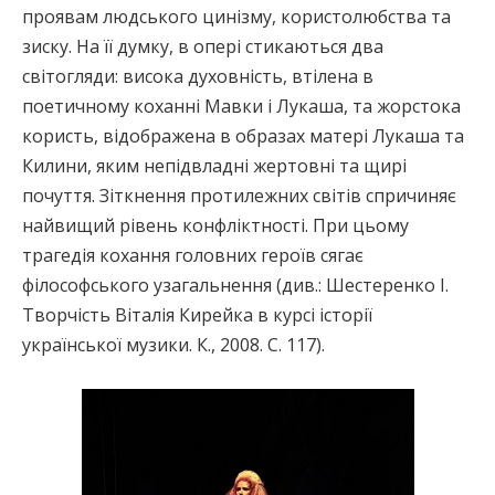
проявам людського цинізму, користолюбства та
зиску. На її думку, в опері стикаються два
світогляди: висока духовність, втілена в
поетичному коханні Мавки і Лукаша, та жорстока
користь, відображена в образах матері Лукаша та
Килини, яким непідвладні жертовні та щирі
почуття. Зіткнення протилежних світів спричиняє
найвищий рівень конфліктності. При цьому
трагедія кохання головних героїв сягає
філософського узагальнення (див.: Шестеренко І.
Творчість Віталія Кирейка в курсі історії
української музики. К., 2008. С. 117).