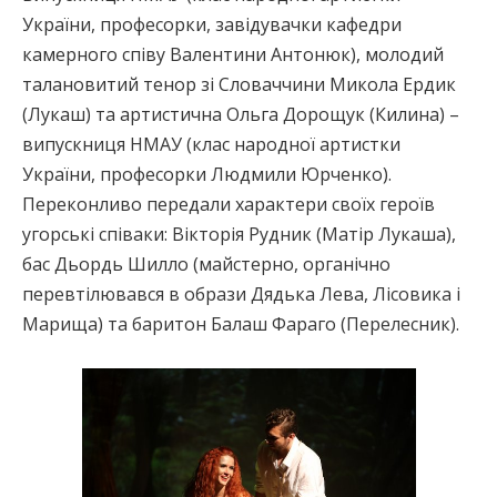
України, професорки, завідувачки кафедри
камерного співу Валентини Антонюк), молодий
талановитий тенор зі Словаччини Микола Ердик
(Лукаш) та артистична Ольга Дорощук (Килина) –
випускниця НМАУ (клас народної артистки
України, професорки Людмили Юрченко).
Переконливо передали характери своїх героїв
угорські співаки: Вікторія Рудник (Матір Лукаша),
бас Дьордь Шилло (майстерно, органічно
перевтілювався в образи Дядька Лева, Лісовика і
Марища) та баритон Балаш Фараго (Перелесник).