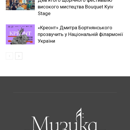
Дев’ятого щорічного фестивалю
високого мистецтва Bouquet Kyiv
Stage
«Креонт» Дмитра Бортнянського
прозвучить у Національній філармонії
України