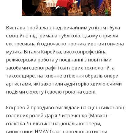
Вистава пройшла з надзвичайним успіхом і була
емоційно підтримана публікою. Цьому сприяли
експресивна й одночасно проникливо-витончена
музика Віталія Кирейка, високопрофесійна
режисерська робота у поєднанні з новітніми
засобами сценографії і світлових технологій, а
також щире, натхненне втілення образів опери
артистами, які захопили аудиторію хвилюючими
подіями сюжету і своєю грою на сцені.
Яскраво й правдиво виглядали на сцені виконавці
головних ролей Дар’я Литовченко (Мавка) –
солістка Львівської національної опери,
випускниця НМАУ (клас народної артистки