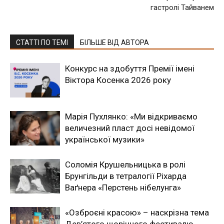
гастролі Тайванем
СТАТТІ ПО ТЕМІ
БІЛЬШЕ ВІД АВТОРА
Конкурс на здобуття Премії імені
Віктора Косенка 2026 року
Марія Пухлянко: «Ми відкриваємо
величезний пласт досі невідомої
української музики»
Соломія Крушельницька в ролі
Брунгільди в тетралогії Ріхарда
Ваґнера «Перстень нібелунга»
«Озброєні красою» – наскрізна тема