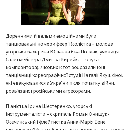
Доречними й вельми емоційними були
танцювальні номери феєрії (солістка – молода
угорська балерина Юліанна Єва Поллак, учениця
балетмейстера Дмитра Кирейка – онука
композитора). Лісових істот зобразили юні
танцівниці хореографічної студії Наталії Якушкіної,
які евакуювалися з України після початку війни,
розв’язаної російськими агресорами.
Піаністка Ірина Шестеренко, угорські
інструменталісти – скрипаль Роман Онищук-
Осечинський і флейтистка Анна-Марія Бене
витончено й багатобарвно відтворили оркестрову