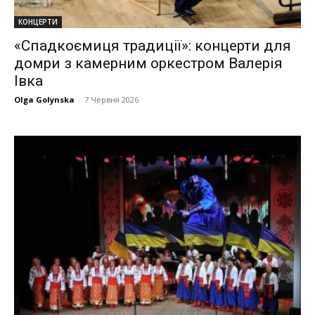
КОНЦЕРТИ
«Спадкоємиця традиції»: концерти для
домри з камерним оркестром Валерія
Івка
Olga Golynska
-
7 Червня 2026