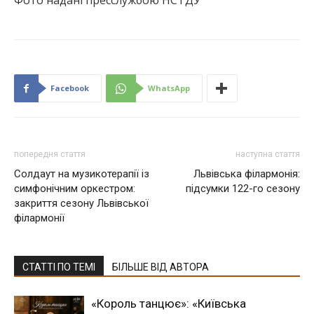
Фото надані пресслужбою НСТДУ
Facebook
WhatsApp
попередня стаття
наступна стаття
Солдаут на музикотерапії із
Львівська філармонія:
симфонічним оркестром:
підсумки 122-го сезону
закриття сезону Львівської
філармонії
СТАТТІ ПО ТЕМІ
БІЛЬШЕ ВІД АВТОРА
«Король танцює»: «Київська