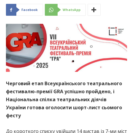
Facebook
WhatsApp
Черговий етап Всеукраїнського театрального
фестивалю-премії GRA успішно пройдено, і
Національна спілка театральних діячів
України готова оголосити шорт-лист сьомого
фесту
До короткого списку увійшли 14 вистав із 7-ми міст