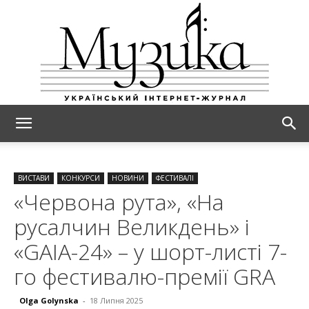
МУЗИКА
ВИСТАВИ
КОНКУРСИ
НОВИНИ
ФЕСТИВАЛІ
«Червона рута», «На
русалчин Великдень» і
«GAIA-24» – у шорт-листі 7-
го фестивалю-премії GRA
Olga Golynska
-
18 Липня 2025