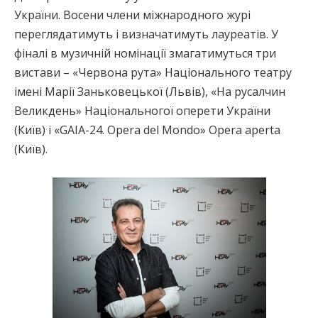
України. Восени члени міжнародного журі
переглядатимуть і визначатимуть лауреатів. У
фіналі в музичній номінації змагатимуться три
вистави – «Червона рута» Національного театру
імені Марії Заньковецької (Львів), «На русалчин
Великдень» Національногої оперети України
(Київ) і «GAIA-24. Opera del Mondo» Opera aperta
(Київ).