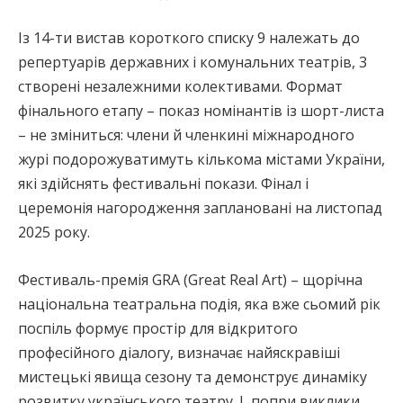
Із 14-ти вистав короткого списку 9 належать до
репертуарів державних і комунальних театрів, 3
створені незалежними колективами. Формат
фінального етапу – показ номінантів із шорт-листа
– не зміниться: члени й членкині міжнародного
журі подорожуватимуть кількома містами України,
які здійснять фестивальні покази. Фінал і
церемонія нагородження заплановані на листопад
2025 року.
Фестиваль-премія GRA (Great Real Art) – щорічна
національна театральна подія, яка вже сьомий рік
поспіль формує простір для відкритого
професійного діалогу, визначає найяскравіші
мистецькі явища сезону та демонструє динаміку
розвитку українського театру. І, попри виклики