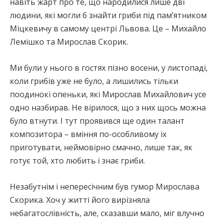
навіть жарт про те, що народилися лише дві
людини, які могли б знайти гриби під пам’ятником
Міцкевичу в самому центрі Львова. Це – Михайло
Лемішко та Мирослав Скорик.
Ми були у нього в гостях пізно восени, у листопаді,
коли грибів уже не було, а лишились тільки
поодинокі опеньки, які Мирослав Михайлович усе
одно назбирав. Не вірилося, що з них щось можна
було втнути. І тут проявився ще один талант
композитора – вміння по-особливому їх
приготувати, неймовірно смачно, лише так, як
готує той, хто любить і знає гриби.
Незабутнім і непересічним був гумор Мирослава
Скорика. Хоч у житті його вирізняла
небагатослівність, але, сказавши мало, міг влучно