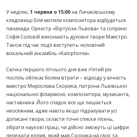
У неділю,
1 червня о 15:00
на Личаківському
кладовищі біля могили композитора відбудеться
панахида. Оркестр «Віртуози Львова» та сопрано
Софія Соловій виконають духовні твори Маестро.
Також під час події виступить чоловічий
вокальний ансамбль «Kalophonia».
Свічка першого літнього дня вже пʼятий рік
поспіль обпікає болем втрати – відходу у вічність
маестро Мирослава Скорика, патрона Львівської
національної філармонії, композитора, музиканта,
наставника. Його спадок все ще лишається
неосяжним, адже навіть якщо підрахувати усі
дописані твори, скласти точні списки пісень,
зібрати наукові праці, чи дійсно зможуть ці цифри
передати вплив, який мав Скорика на своє та