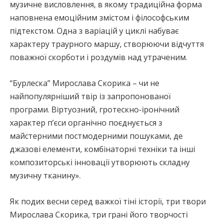
музичне висловлення, в якому традиційна форма
наповнена емоційним змістом і філософським
підтекстом. Одна з варіацій у циклі набуває
характеру траурного маршу, створюючи відчуття
поважної скорботи і роздумів над утраченим.
“Бурлеска” Мирослава Скорика – чи не
найпопулярніший твір із запропонованої
програми. Віртуозний, гротескно-іронічний
характер п’єси органічно поєднується з
майстерними постмодерними пошуками, де
джазові елементи, комбінаторні техніки та інші
композиторські інновації утворюють складну
музичну тканину».
Як подих весни серед важкої тіні історії, три твори
Мирослава Скорика, три грані його творчості