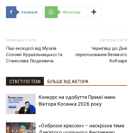
Facebook
WhatsApp
попередня стаття
наступна стаття
Піші екскурсії від Музеїв
Чернігівці до Дня
Соломії Крушельницької та
перепоховання Великого
Станіслава Людкевича
Кобзаря
СТАТТІ ПО ТЕМІ
БІЛЬШЕ ВІД АВТОРА
Конкурс на здобуття Премії імені
Віктора Косенка 2026 року
«Озброєні красою» – наскрізна тема
Дев’ятого щорічного фестивалю