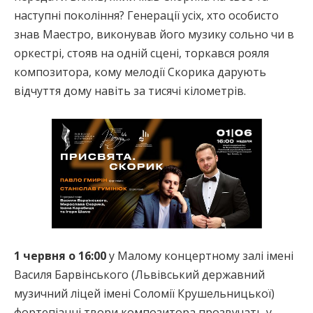
наступні покоління? Генерації усіх, хто особисто
знав Маестро, виконував його музику сольно чи в
оркестрі, стояв на одній сцені, торкався рояля
композитора, кому мелодії Скорика дарують
відчуття дому навіть за тисячі кілометрів.
1 червня о 16:00
у Малому концертному залі імені
Василя Барвінського (Львівський державний
музичний ліцей імені Соломії Крушельницької)
фортепіанні твори композитора прозвучать у