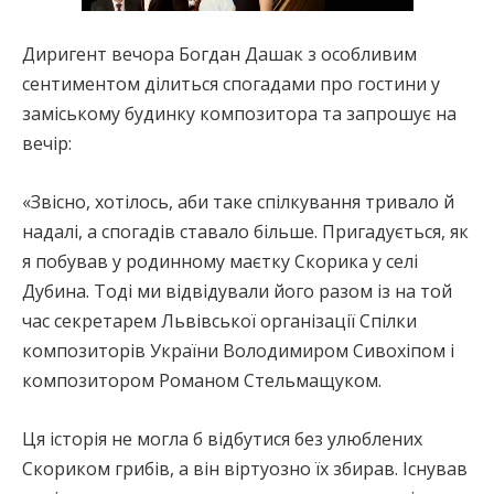
Диригент вечора Богдан Дашак з особливим
сентиментом ділиться спогадами про гостини у
заміському будинку композитора та запрошує на
вечір:
«Звісно, хотілось, аби таке спілкування тривало й
надалі, а спогадів ставало більше. Пригадується, як
я побував у родинному маєтку Скорика у селі
Дубина. Тоді ми відвідували його разом із на той
час секретарем Львівської організації Спілки
композиторів України Володимиром Сивохіпом і
композитором Романом Стельмащуком.
Ця історія не могла б відбутися без улюблених
Скориком грибів, а він віртуозно їх збирав. Існував