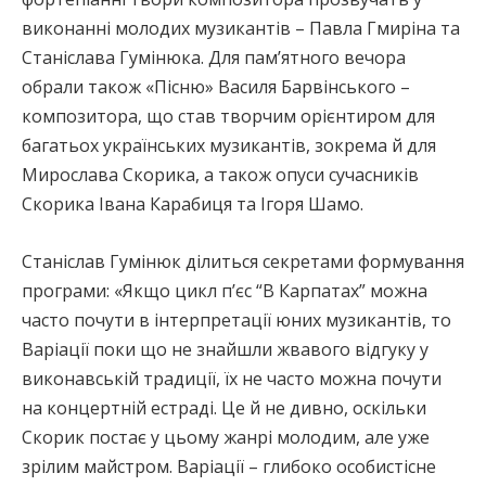
виконанні молодих музикантів – Павла Гмиріна та
Станіслава Гумінюка. Для пам’ятного вечора
обрали також «Пісню» Василя Барвінського –
композитора, що став творчим орієнтиром для
багатьох українських музикантів, зокрема й для
Мирослава Скорика, а також опуси сучасників
Скорика Івана Карабиця та Ігоря Шамо.
Станіслав Гумінюк ділиться секретами формування
програми: «Якщо цикл п’єс “В Карпатах” можна
часто почути в інтерпретації юних музикантів, то
Варіації поки що не знайшли жвавого відгуку у
виконавській традиції, їх не часто можна почути
на концертній естраді. Це й не дивно, оскільки
Скорик постає у цьому жанрі молодим, але уже
зрілим майстром. Варіації – глибоко особистісне