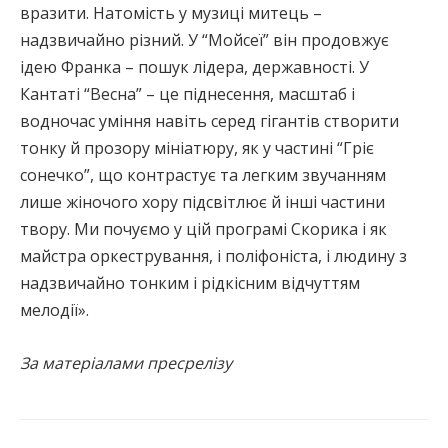
вразити. Натомість у музиці митець –
надзвичайно різний. У “Мойсеї” він продовжує
ідею Франка – пошук лідера, державності. У
Кантаті “Весна” – це піднесення, масштаб і
водночас уміння навіть серед гігантів створити
тонку й прозору мініатюру, як у частині “Гріє
сонечко”, що контрастує та легким звучанням
лише жіночого хору підсвітлює й інші частини
твору. Ми почуємо у цій програмі Скорика і як
майстра оркестрування, і поліфоніста, і людину з
надзвичайно тонким і рідкісним відчуттям
мелодії».
За матеріалами пресрелізу