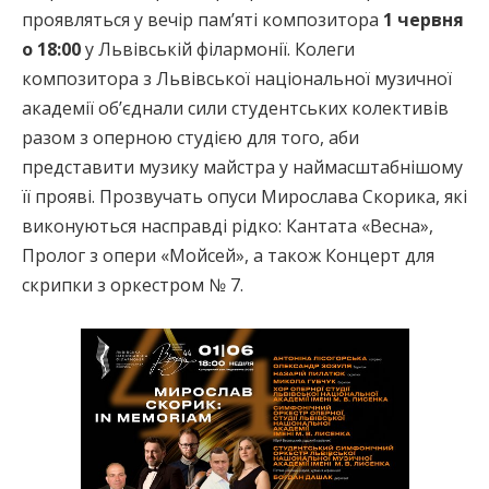
проявляться у вечір памʼяті композитора
1 червня
о 18:00
у Львівській філармонії. Колеги
композитора з Львівської національної музичної
академії обʼєднали сили студентських колективів
разом з оперною студією для того, аби
представити музику майстра у наймасштабнішому
її прояві. Прозвучать опуси Мирослава Скорика, які
виконуються насправді рідко: Кантата «Весна»,
Пролог з опери «Мойсей», а також Концерт для
скрипки з оркестром № 7.