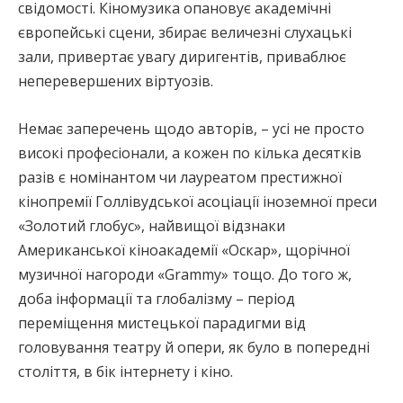
свідомості. Кіномузика опановує академічні
європейські сцени, збирає величезні слухацькі
зали, привертає увагу диригентів, приваблює
неперевершених віртуозів.
Немає заперечень щодо авторів, – усі не просто
високі професіонали, а кожен по кілька десятків
разів є номінантом чи лауреатом престижної
кінопремії Голлівудської асоціації іноземної преси
«Золотий глобус», найвищої відзнаки
Американської кіноакадемії «Оскар», щорічної
музичної нагороди «Grammy» тощо. До того ж,
доба інформації та глобалізму – період
переміщення мистецької парадигми від
головування театру й опери, як було в попередні
століття, в бік інтернету і кіно.