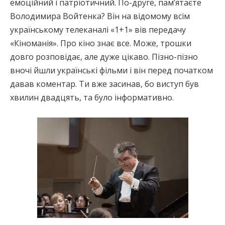
емоційний і патріотичний. По-друге, пам’ятаєте
Володимира Войтенка? Він на відомому всім
українському телеканалі «1+1» вів передачу
«Кіноманія». Про кіно знає все. Може, трошки
довго розповідає, але дуже цікаво. Пізно-пізно
вночі йшли українські фільми і він перед початком
давав коментар. Ти вже засинав, бо виступ був
хвилин двадцять, та було інформативно.