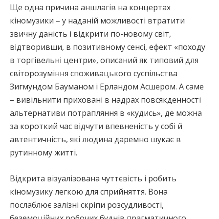
Ще одна причина аншлагів на концертах
кіномузики – у наданій можливості втратити
звичну даність і відкрити по-новому світ,
відтворивши, в позитивному сенсі, ефект «походу
в торгівельні центри», описаний як типовий для
світорозуміння споживацького суспільства
Зигмундом Бауманом і Ерландом Асшером. А саме
– вивільнити приховані в надрах повсякденності
альтернативи потрапляння в «кудись», де можна
за короткий час відчути впевненість у собі й
автентичність, які людина даремно шукає в
рутинному житті.
Відкрита візуалізована чуттєвість і робить
кіномузику легкою для сприйняття. Вона
послаблює залізні скріпи розсудливості,
беземоційних робочих буднів прагматичного