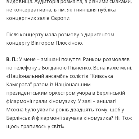
видовища. Аудиторія розмаїта, з різними смаками,
не консервативна, втім, як і нинішня публіка
концертних залів Європи.
Після концерту мала розмову з диригентом
концерту Віктором Плоскіною.
В. П.:
У мене – змішані почуття. Ранком розмовляв
по телефону з Богданою Півненко. Вона каже мені:
«Національний ансамбль солістів “Київська
Камерата” разом із Національним
президентським оркестром учора в Берлінській
філармонії грали кіномузику. У залі – аншлаг!
Можна було уявити років двадцять тому, щоб у
Берлінській філармонії звучала кіномузика? Ні. Тож
щось трапилось у світі».