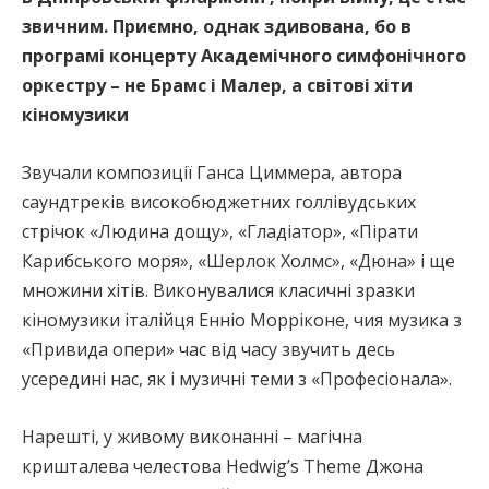
звичним. Приємно, однак здивована, бо в
програмі концерту Академічного симфонічного
оркестру – не Брамс і Малер, а світові хіти
кіномузики
Звучали композиції Ганса Циммера, автора
саундтреків високобюджетних голлівудських
стрічок «Людина дощу», «Гладіатор», «Пірати
Карибського моря», «Шерлок Холмс», «Дюна» і ще
множини хітів. Виконувалися класичні зразки
кіномузики італійця Енніо Морріконе, чия музика з
«Привида опери» час від часу звучить десь
усередині нас, як і музичні теми з «Професіонала».
Нарешті, у живому виконанні – магічна
кришталева челестова Hedwig’s Theme Джона