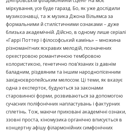
Дніпровській філармонійній сцені? На моє
міркування, усе буде гаразд. Бо, як уже дослідили
музикознавці, та ж музика Джона Вільямса за
формальними й стилістичними ознаками – дуже
близька академічній. Дійсно, в одному лише серіалі
«Гаррі Поттер і філософський камінь» – множина
різноманітних яскравих мелодій, позначених
оркестровою романтичною тембровою
колористикою, генетично пов’язаних із давнім
баладним, різдвяним та іншим народнопісенним
західноєвропейським мелосом. Ці теми, як вказує
одна з експерток, будуються за законами
старовинної форми, розвиваються за допомогою
сучасних поліфонічних напластувань і фактурних
сплетінь. Тож, маючи приховані академічні ознаки,
ззовні проста, кіномузика органічно вписується в
концертну афішу філармонійних симфонічних