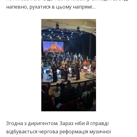
напевно, рухатися в цьому напрямі…
Згодна з диригентом. Зараз ніби й справді
відбувається чергова реформація музичної