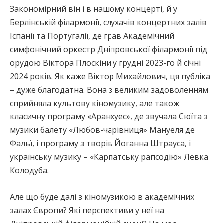
Закономірний він і в нашому концерті, й у
Берлінській філармонії, слухачів концертних залів
Іспанії та Португалії, де грав Академічний
симфонічний оркестр Дніпровської філармонії під
орудою Віктора Плоскіни у грудні 2023-го й січні
2024 років. Як каже Віктор Михайлович, ця публіка
– дуже благодатна. Вона з великим задоволенням
сприйняла культову кіномузику, але також
класичну програму «Аранхуес», де звучала Сюїта з
музики балету «Любов-чарівниця» Мануеля де
Фальї, і програму з творів Йоганна Штрауса, і
українську музику – «Карпатську рапсодію» Левка
Колодуба.
Але що буде далі з кіномузикою в академічних
залах Європи? Які перспективи у неї на