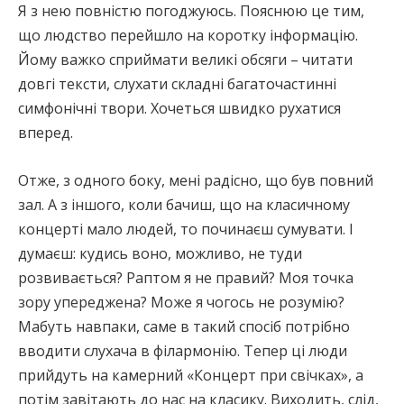
Я з нею повністю погоджуюсь. Пояснюю це тим,
що людство перейшло на коротку інформацію.
Йому важко сприймати великі обсяги – читати
довгі тексти, слухати складні багаточастинні
симфонічні твори. Хочеться швидко рухатися
вперед.
Отже, з одного боку, мені радісно, що був повний
зал. А з іншого, коли бачиш, що на класичному
концерті мало людей, то починаєш сумувати. І
думаєш: кудись воно, можливо, не туди
розвивається? Раптом я не правий? Моя точка
зору упереджена? Може я чогось не розумію?
Мабуть навпаки, саме в такий спосіб потрібно
вводити слухача в філармонію. Тепер ці люди
прийдуть на камерний «Концерт при свічках», а
потім завітають до нас на класику. Виходить, слід,