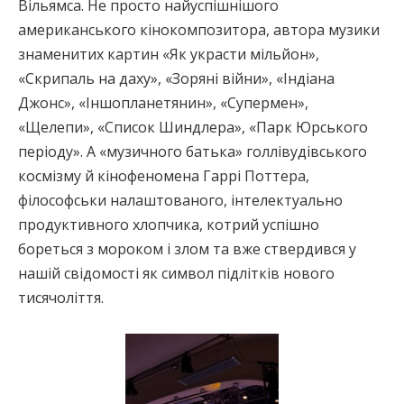
Вільямса. Не просто найуспішнішого
американського кінокомпозитора, автора музики
знаменитих картин «Як украсти мільйон»,
«Скрипаль на даху», «Зоряні війни», «Індіана
Джонс», «Іншопланетянин», «Супермен»,
«Щелепи», «Список Шиндлера», «Парк Юрського
періоду». А «музичного батька» голлівудівського
космізму й кінофеномена Гаррі Поттера,
філософськи налаштованого, інтелектуально
продуктивного хлопчика, котрий успішно
бореться з мороком і злом та вже ствердився у
нашій свідомості як символ підлітків нового
тисячоліття.