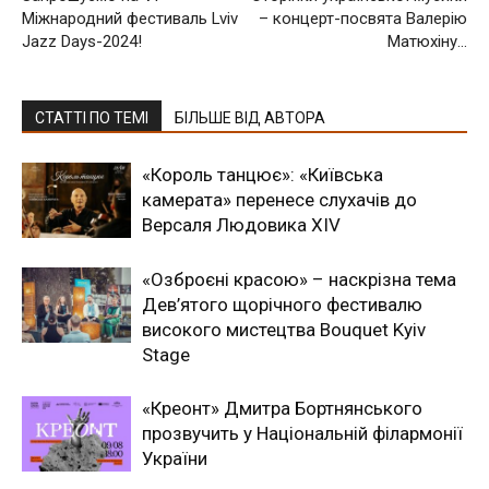
Міжнародний фестиваль Lviv
– концерт-посвята Валерію
Jazz Days-2024!
Матюхіну…
СТАТТІ ПО ТЕМІ
БІЛЬШЕ ВІД АВТОРА
«Король танцює»: «Київська
камерата» перенесе слухачів до
Версаля Людовика XIV
«Озброєні красою» – наскрізна тема
Дев’ятого щорічного фестивалю
високого мистецтва Bouquet Kyiv
Stage
«Креонт» Дмитра Бортнянського
прозвучить у Національній філармонії
України