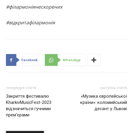
#філармоніянескорених
#відкритафілармонія
Facebook
WhatsApp
попередня стаття
наступна стаття
Закриття фестивалю
«Музика європейської
KharkivMusicFest-2023
країни»: коломийський
відзначиться гучними
десант у Львові
прем’єрами