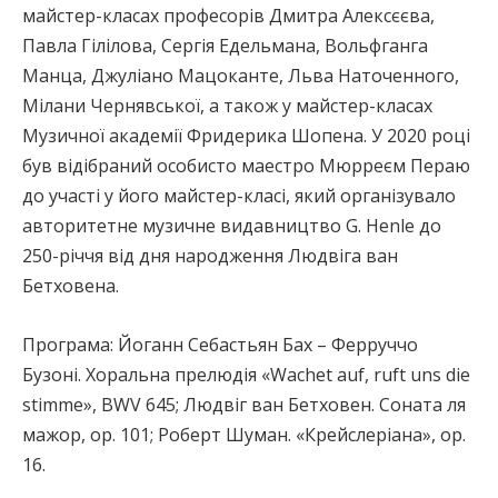
майстер-класах професорів Дмитра Алексєєва,
Павла Гілілова, Сергія Едельмана, Вольфганга
Манца, Джуліано Мацоканте, Льва Наточенного,
Мілани Чернявської, а також у майстер-класах
Музичної академії Фридерика Шопена. У 2020 році
був відібраний особисто маестро Мюрреєм Пераю
до участі у його майстер-класі, який організувало
авторитетне музичне видавництво G. Henle до
250-річчя від дня народження Людвіга ван
Бетховена.
Програма: Йоганн Себастьян Бах – Ферруччо
Бузоні. Хоральна прелюдія «Wachet auf, ruft uns die
stimme», BWV 645; Людвіг ван Бетховен. Соната ля
мажор, ор. 101; Роберт Шуман. «Крейслеріана», ор.
16.