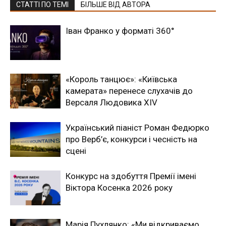
СТАТТІ ПО ТЕМІ
БІЛЬШЕ ВІД АВТОРА
Іван Франко у форматі 360°
«Король танцює»: «Київська
камерата» перенесе слухачів до
Версаля Людовика XIV
Український піаніст Роман Федюрко
про Верб’є, конкурси і чесність на
сцені
Конкурс на здобуття Премії імені
Віктора Косенка 2026 року
Марія Пухлянко: «Ми відкриваємо