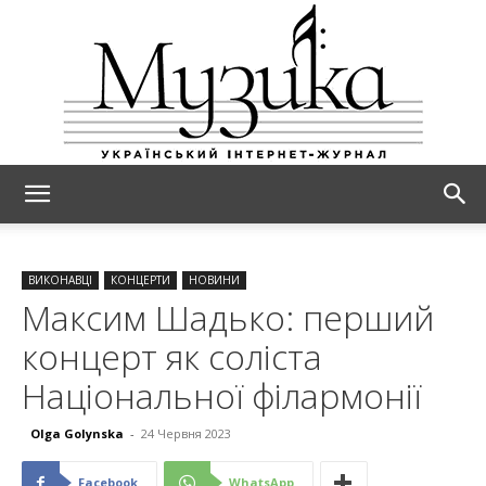
МУЗИКА
ВИКОНАВЦІ
КОНЦЕРТИ
НОВИНИ
Максим Шадько: перший
концерт як соліста
Національної філармонії
Olga Golynska
-
24 Червня 2023
Facebook
WhatsApp