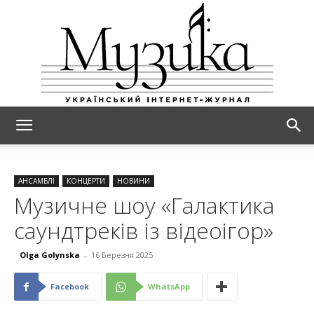
МУЗИКА
АНСАМБЛІ
КОНЦЕРТИ
НОВИНИ
Музичне шоу «Галактика
cаундтреків із відеоігор»
Olga Golynska
-
16 Березня 2025
Facebook
WhatsApp