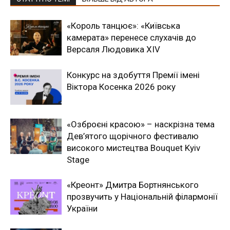
«Король танцює»: «Київська
камерата» перенесе слухачів до
Версаля Людовика XIV
Конкурс на здобуття Премії імені
Віктора Косенка 2026 року
«Озброєні красою» – наскрізна тема
Дев’ятого щорічного фестивалю
високого мистецтва Bouquet Kyiv
Stage
«Креонт» Дмитра Бортнянського
прозвучить у Національній філармонії
України