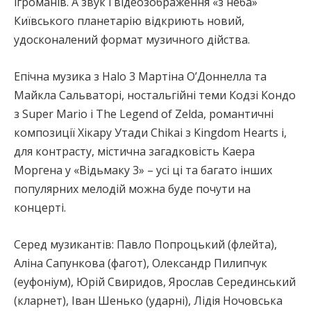
ігроманів. А звук і відеозображення «з неба»
Київського планетарію відкриють новий,
удосконалений формат музичного дійства.
Епічна музика з Halo 3 Мартіна О’Доннелла та
Майкла Сальваторі, ностальгійні теми Кодзі Кондо
з Super Mario і The Legend of Zelda, романтичні
композиції Хікару Утади Chikai з Kingdom Hearts і,
для контрасту, містична загадковість Каера
Моргена у «Відьмаку 3» – усі ці та багато інших
популярних мелодій можна буде почути на
концерті.
Серед музикантів: Павло Попроцький (флейта),
Аліна Сапункова (фагот), Олександр Пилипчук
(еуфоніум), Юрій Свиридов, Ярослав Серединський
(кларнет), Іван Шенько (ударні), Лідія Ночовська