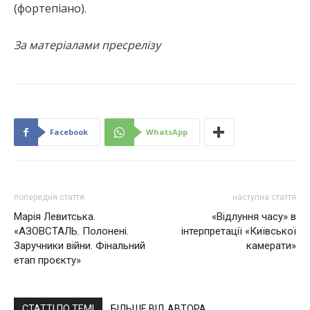
(фортепіано).
За матеріалами пресрелізу
Facebook
WhatsApp
попередня стаття
наступна стаття
Марія Левитська.
«Відлуння часу» в
«АЗОВСТАЛЬ. Полонені.
інтерпретації «Київської
Заручники війни. Фінальний
камерати»
етап проєкту»
СТАТТІ ПО ТЕМІ
БІЛЬШЕ ВІД АВТОРА