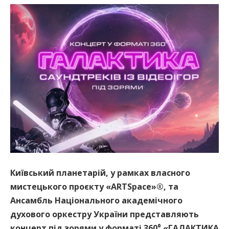
Київський планетарій, у рамках власного
мистецького проєкту «ARTSpace»®, та
Ансамбль Національного академічного
духового оркестру України представляють
концерт під зорями у форматі 360⁰ «ГАЛАКТИКА