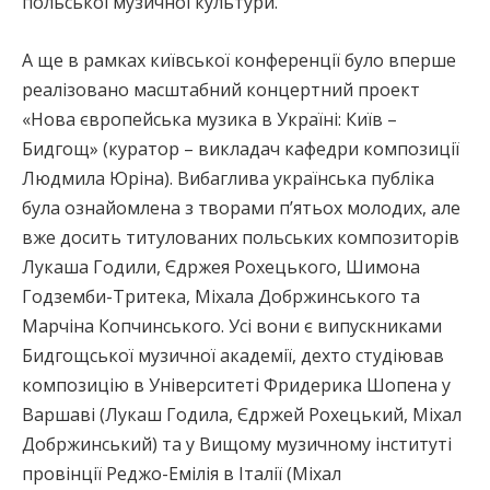
польської музичної культури.
А ще в рамках київської конференції було вперше
реалізовано масштабний концертний проект
«Нова європейська музика в Україні: Київ –
Бидгощ» (куратор – викладач кафедри композиції
Людмила Юріна). Вибаглива українська публіка
була ознайомлена з творами п’ятьох молодих, але
вже досить титулованих польських композиторів
Лукаша Годили, Єдржея Рохецького, Шимона
Годземби-Тритека, Міхала Добржинського та
Марчіна Копчинського. Усі вони є випускниками
Бидгощської музичної академії, дехто студіював
композицію в Університеті Фридерика Шопена у
Варшаві (Лукаш Годила, Єдржей Рохецький, Міхал
Добржинський) та у Вищому музичному інституті
провінції Реджо-Емілія в Італії (Міхал