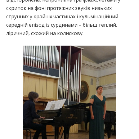
скрипок на фоні протяжних звуків низьких
струнних у крайніх частинах і кульмінаційний
середній епізод із сурдинами – більш теплий,
ліричний, схожий на колискову.