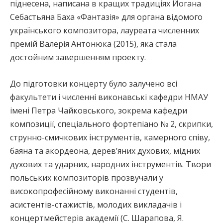
піднесена, написана в кращих традиціях Йогана
Себастьяна Баха «Фантазія» для органа відомого
українського композитора, лауреата численних
премій Валерія Антонюка (2015), яка стала
достойним завершенням проекту.
До підготовки концерту було залучено всі
факультети і численні виконавські кафедри НМАУ
імені Петра Чайковського, зокрема кафедри
композиції, спеціального фортепіано № 2, скрипки,
струнно-смичкових інструментів, камерного співу,
баяна та акордеона, дерев’яних духових, мідних
духових та ударних, народних інструментів. Твори
польських композиторів прозвучали у
високопрофесійному виконанні студентів,
асистентів-стажистів, молодих викладачів і
концертмейстерів академії (С. Шарапова, Я.