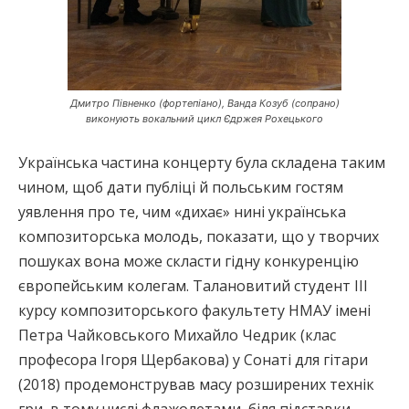
Дмитро Півненко (фортепіано), Ванда Козуб (сопрано)
виконують вокальний цикл Єдржея Рохецького
Українська частина концерту була складена таким
чином, щоб дати публіці й польським гостям
уявлення про те, чим «дихає» нині українська
композиторська молодь, показати, що у творчих
пошуках вона може скласти гідну конкуренцію
європейським колегам. Талановитий студент ІІІ
курсу композиторського факультету НМАУ імені
Петра Чайковського Михайло Чедрик (клас
професора Ігоря Щербакова) у Сонаті для гітари
(2018) продемонстрував масу розширених технік
гри, в тому числі флажолетами, біля підставки,