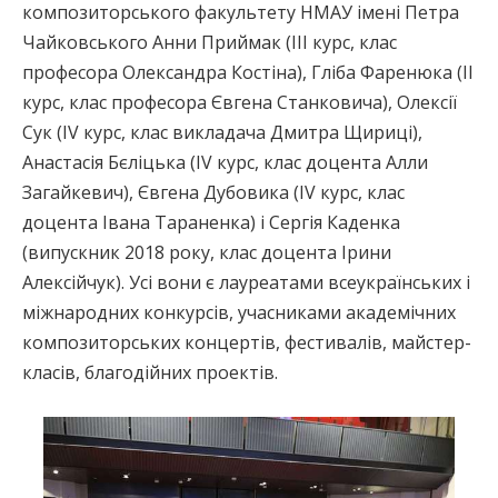
композиторського факультету НМАУ імені Петра
Чайковського Анни Приймак (ІІІ курс, клас
професора Олександра Костіна), Гліба Фаренюка (ІІ
курс, клас професора Євгена Станковича), Олексії
Сук (IV курс, клас викладача Дмитра Щириці),
Анастасія Бєліцька (IV курс, клас доцента Алли
Загайкевич), Євгена Дубовика (IV курс, клас
доцента Івана Тараненка) і Сергія Каденка
(випускник 2018 року, клас доцента Ірини
Алексійчук). Усі вони є лауреатами всеукраїнських і
міжнародних конкурсів, учасниками академічних
композиторських концертів, фестивалів, майстер-
класів, благодійних проектів.