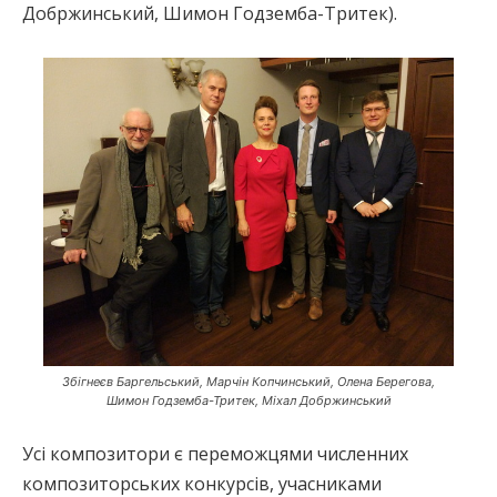
Добржинський, Шимон Годземба-Тритек).
Збігнеєв Баргельський, Марчін Копчинський, Олена Берегова,
Шимон Годземба-Тритек, Міхал Добржинський
Усі композитори є переможцями численних
композиторських конкурсів, учасниками