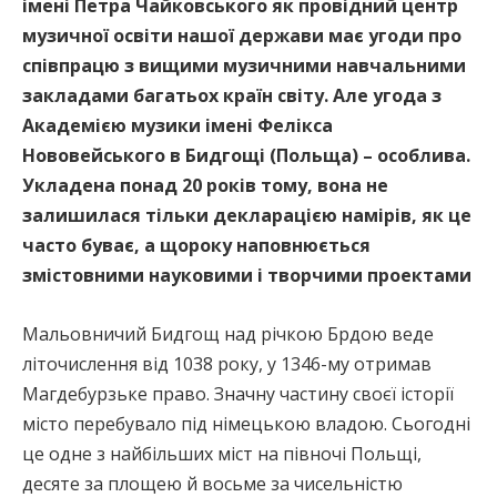
імені Петра Чайковського як провідний центр
музичної освіти нашої держави має угоди про
співпрацю з вищими музичними навчальними
закладами багатьох країн світу. Але угода з
Академією музики імені Фелікса
Нововейського в Бидгощі (Польща) – особлива.
Укладена понад 20 років тому, вона не
залишилася тільки декларацією намірів, як це
часто буває, а щороку наповнюється
змістовними науковими і творчими проектами
Мальовничий Бидгощ над річкою Брдою веде
літочислення від 1038 року, у 1346-му отримав
Магдебурзьке право. Значну частину своєї історії
місто перебувало під німецькою владою. Сьогодні
це одне з найбільших міст на півночі Польщі,
десяте за площею й восьме за чисельністю