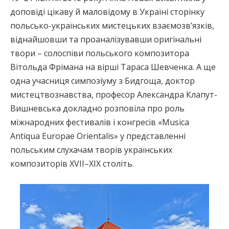
доповіді цікаву й маловідому в Україні сторінку
польсько-українських мистецьких взаємозв’язків,
віднайшовши та проаналізувавши оригінальні
твори – солоспіви польського композитора
Вітольда Фрімана на вірші Тараса Шевченка. А ще
одна учасниця симпозіуму з Бидгоща, доктор
мистецтвознавства, професор Александра Клапут-
Вишневська докладно розповіла про роль
міжнародних фестивалів і конгресів «Musica
Antiqua Europae Orientalis» у представленні
польським слухачам творів українських
композиторів XVII–XIX століть.