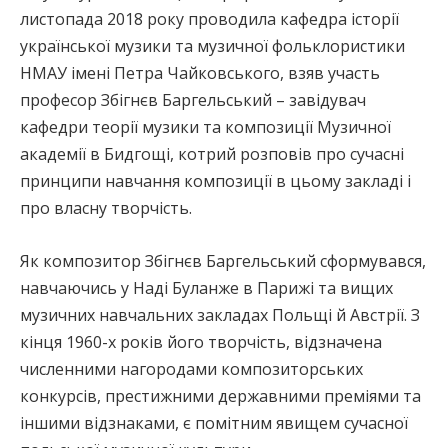
листопада 2018 року проводила кафедра історії
української музики та музичної фольклористики
НМАУ імені Петра Чайковського, взяв участь
професор Збігнєв Баргельський – завідувач
кафедри теорії музики та композиції Музичної
академії в Бидгощі, котрий розповів про сучасні
принципи навчання композиції в цьому закладі і
про власну творчість.
Як композитор Збігнєв Баргельський сформувався,
навчаючись у Наді Буланже в Парижі та вищих
музичних навчальних закладах Польщі й Австрії. З
кінця 1960-х років його творчість, відзначена
численними нагородами композиторських
конкурсів, престижними державними преміями та
іншими відзнаками, є помітним явищем сучасної