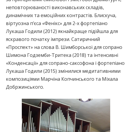
неповторюваності виконавських складів,
динамічних та емоційних контрастів. Блискуча,
віртуозна п’єса «Фенікс» для 2-х фортепіано
Лукаша Годили (2012) якнайкраще підійшла для
яскравого початку імпрези. Сатиричний
«Проспект» на слова В. Шимборської для сопрано
Шимона Годземби-Тритека (2018) та інтенсивні
«Конденсації» для сопрано-саксофона і фортепіано
Лукаша Годили (2015) змінилися медитативними
композиціями Марчіна Копчинського та Міхала
Добржинського.