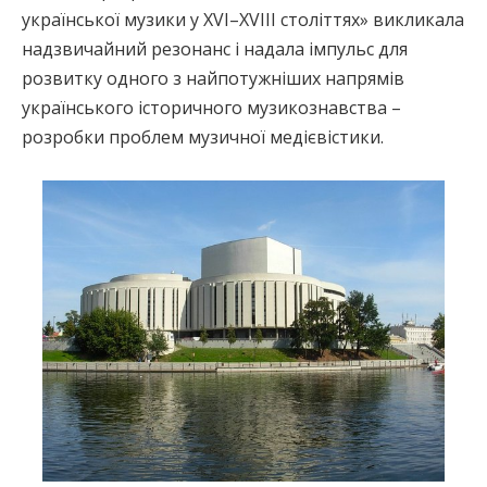
української музики у XVI–XVIII століттях» викликала
надзвичайний резонанс і надала імпульс для
розвитку одного з найпотужніших напрямів
українського історичного музикознавства –
розробки проблем музичної медієвістики.