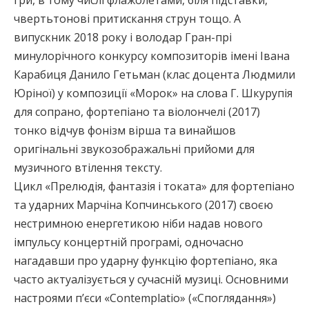
чвертьтонові притискання струн тощо. А
випускник 2018 року і володар Гран-прі
минулорічного конкурсу композиторів імені Івана
Карабиця Данило Гетьман (клас доцента Людмили
Юріної) у композиції «Морок» на слова Г. Шкурупія
для сопрано, фортепіано та віолончелі (2017)
тонко відчув фонізм вірша та винайшов
оригінальні звукозображальні прийоми для
музичного втілення тексту.
Цикл «Прелюдія, фантазія і токата» для фортепіано
та ударних Марчіна Копчинського (2017) своєю
нестримною енергетикою ніби надав нового
імпульсу концертній програмі, одночасно
нагадавши про ударну функцію фортепіано, яка
часто актуалізується у сучасній музиці. Основними
настроями п’єси «Contemplatio» («Споглядання»)