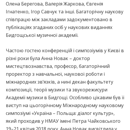
Олена Берегова, Валерія Жаркова, Євгенія
Ігнатенко, Ігор Савчук та інші. Багаторічну наукову
співпрацю між закладами задокументовано в
публікаціях згаданих осіб у наукових виданнях
Бидгощської музичної академії.
Частою гостею конференцій і симпозіумів у Києві в
різні роки була Анна Новак – доктор
мистецтвознавства, професор, багаторічний
проректор з навчальної, наукової роботи і
міжнародних зв’язків, а нині декан факультету
композиції, теорії музики та звукорежисури
Академії музики в Бидгощі. Особливо цікавим був її
виступ на цьогорічному Міжнародному науковому
симпозіумі «Україна – Польща: діалог культур»,
який проходив у НМАУ імені Петра Чайковського
19–21 квітня 2018 року. Анна Новак висвітлила у