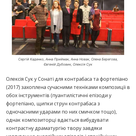
Сергій Каденко, Анна Приймак, Анна Новак, Олена Берегова,
Євгеній Дубовик, Олексія Сук
Олексія Сук у Сонаті для контрабаса та фортепіано
(2017) захоплена сучасними техніками композиції в
обох інструментів (пуантилістичні епізоди у
фортепіано, щипки струн контрабаса з
одночасними ударами по них смичком тощо),
однак композиторці вдається вибудувати
контрастну драматургію твору завдяки