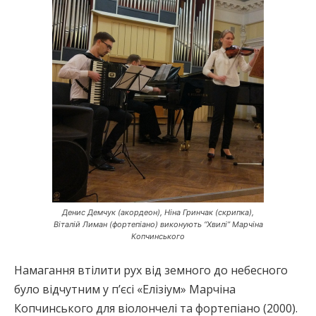
Денис Демчук (акордеон), Ніна Гринчак (скрипка),
Віталій Лиман (фортепіано) виконують “Хвилі” Марчіна
Копчинського
Намагання втілити рух від земного до небесного
було відчутним у п’єсі «Елізіум» Марчіна
Копчинського для віолончелі та фортепіано (2000).