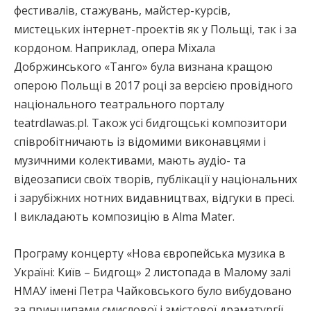
фестивалів, стажувань, майстер-курсів,
мистецьких інтернет-проектів як у Польщі, так і за
кордоном. Наприклад, опера Міхала
Добржинського «Танго» була визнана кращою
оперою Польщі в 2017 році за версією провідного
національного театрального порталу
teatrdlawas.pl. Також усі бидгощські композитори
співробітничають із відомими виконавцями і
музичними колективами, мають аудіо- та
відеозаписи своїх творів, публікації у національних
і зарубіжних нотних видавництвах, відгуки в пресі.
І викладають композицію в Alma Mater.
Програму концерту «Нова європейська музика в
Україні: Київ – Бидгощ» 2 листопада в Малому залі
НМАУ імені Петра Чайковського було вибудовано
за принципами смислової і змістової драматургії,