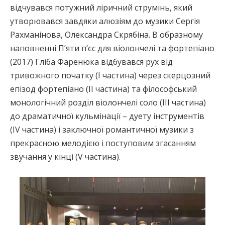
відчувався потужний ліричний струмінь, який
утворювався завдяки алюзіям до музики Сергія
Рахманінова, Олександра Скрябіна. В образному
наповненні П’яти п’єс для віолончелі та фортепіано
(2017) Гліба Фаренюка відбувався рух від
тривожного початку (І частина) через скерцозний
епізод фортепіано (ІІ частина) та філософський
монологічний розділ віолончелі соло (ІІІ частина)
до драматичної кульмінації – дуету інструментів
(ІV частина) і заключної романтичної музики з
прекрасною мелодією і поступовим згасанням
звучання у кінці (V частина).