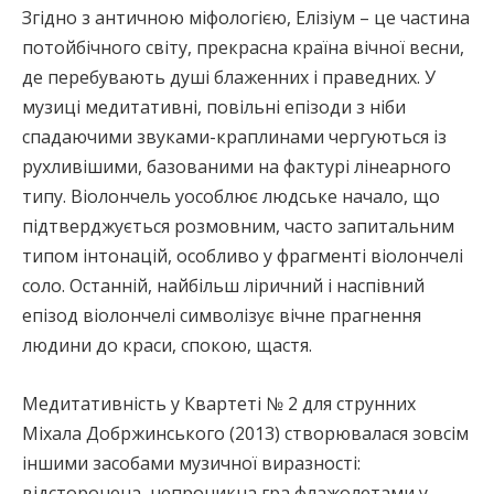
Згідно з античною міфологією, Елізіум – це частина
потойбічного світу, прекрасна країна вічної весни,
де перебувають душі блаженних і праведних. У
музиці медитативні, повільні епізоди з ніби
спадаючими звуками-краплинами чергуються із
рухливішими, базованими на фактурі лінеарного
типу. Віолончель уособлює людське начало, що
підтверджується розмовним, часто запитальним
типом інтонацій, особливо у фрагменті віолончелі
соло. Останній, найбільш ліричний і наспівний
епізод віолончелі символізує вічне прагнення
людини до краси, спокою, щастя.
Медитативність у Квартеті № 2 для струнних
Міхала Добржинського (2013) створювалася зовсім
іншими засобами музичної виразності:
відсторонена, непроникна гра флажолетами у