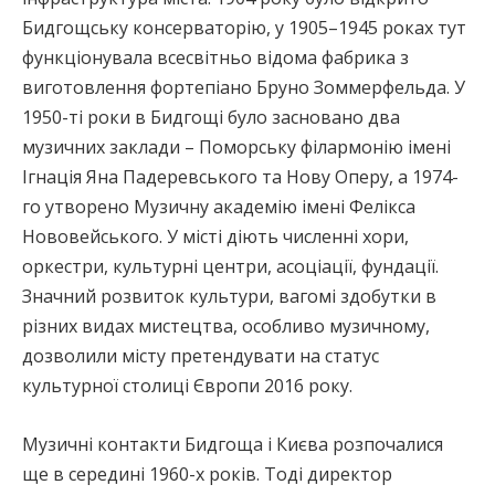
Бидгощську консерваторію, у 1905–1945 роках тут
функціонувала всесвітньо відома фабрика з
виготовлення фортепіано Бруно Зоммерфельда. У
1950-ті роки в Бидгощі було засновано два
музичних заклади – Поморську філармонію імені
Ігнація Яна Падеревського та Нову Оперу, а 1974-
го утворено Музичну академію імені Фелікса
Нововейського. У місті діють численні хори,
оркестри, культурні центри, асоціації, фундації.
Значний розвиток культури, вагомі здобутки в
різних видах мистецтва, особливо музичному,
дозволили місту претендувати на статус
культурної столиці Європи 2016 року.
Музичні контакти Бидгоща і Києва розпочалися
ще в середині 1960-х років. Тоді директор