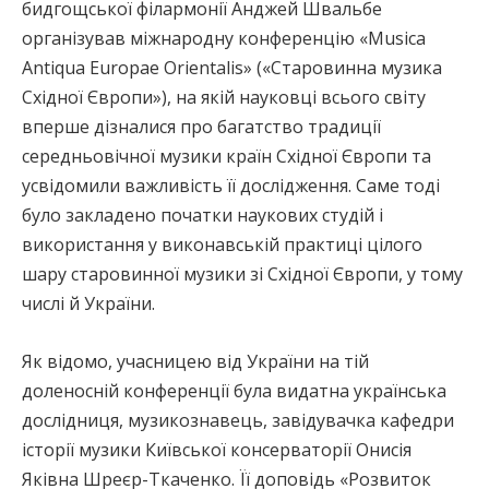
бидгощської філармонії Анджей Швальбе
організував міжнародну конференцію «Musica
Antiqua Europae Orientalis» («Старовинна музика
Східної Європи»), на якій науковці всього світу
вперше дізналися про багатство традиції
середньовічної музики країн Східної Європи та
усвідомили важливість її дослідження. Саме тоді
було закладено початки наукових студій і
використання у виконавській практиці цілого
шару старовинної музики зі Східної Європи, у тому
числі й України.
Як відомо, учасницею від України на тій
доленосній конференції була видатна українська
дослідниця, музикознавець, завідувачка кафедри
історії музики Київської консерваторії Онисія
Яківна Шреєр-Ткаченко. Її доповідь «Розвиток