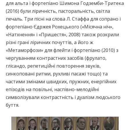
для альта і фортепіано Шимона Годземби-Тритека
(2016) були ліричність, пасторальність, світла
печаль. Три пісні на слова Л. Стаффа для сопрано і
фортепіано Єдржея Рохецького («Місячна ніч»,
«Натхнення» і «Пришестя», 2008) також розкрили
різні грані ліричних почуттів, а його ж
«Метаморфози» для флейти і фортепіано (2010) з
чергуванням контрастних засобів (фрулато,
глісандо, репетиційні повторення звуків,
синкоповані ритми, рухливі пасажі тощо) та
частими змінами швидких, пружних, енергійних
епізодів на повільні, наспівно-мелодійні
символізували контрастність і дуалізм людського
буття.