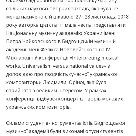
Окремо слід розповісти про польську частину
спільних науково-творчих заходів, яка була не
менш насиченою й цікавою. 27 і 28 листопада 2018
року авторка цієї статті мала честь представляти
Національну музичну академію України імені
Петра Чайковського в Бидгощській музичній
академії імені Фелікса Нововейського на IV
Міжнародній конференції «Interpreting musical
works. Universalism versus national values» з
доповіддю про творчість сучасної української
композиторки Людмили Юріної, яка була
сприйнята з великим інтересом. У рамках
конференції відбувся концерт із творів молодих
українських композиторів.
Силами студентів-інструменталістів Бидгощської
музичної академії були виконані опуси студентів