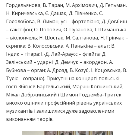
Гордельянова, В. Таран, М. Архімович, Д. Гетьман,
Н. Киричевська, Є. Дашак, Д. Півненко, С.
Гололобова, В. Лиман, усі – фортепіано; Д. Довбиш
– саксофон; О. Попович, О. Пузанова, І. Шиманська
– віолончель; Н. Шостак, М. Салтанова, Н. Грінчак –
скрипка; В. Колосовська, А. Панькіна – альт; В.
Індик – гітара; І.-Д. Лай-Араусс – флейта; Д.
Зелінський – ударні; Д. Демчук – акордеон, А.
Бубнова – орган; А. Дрозд, В. Козуб, І. Коцовська, В.
Туліс – сопрано). Присутні на концерті польські
гості Збігнєв Баргельський, Марчін Копчинський,
Міхал Добржинський і Шимон Годземба-Тритек
високо оцінили професійний рівень українських
музикантів і залишилися дуже задоволеними
виконанням творів.