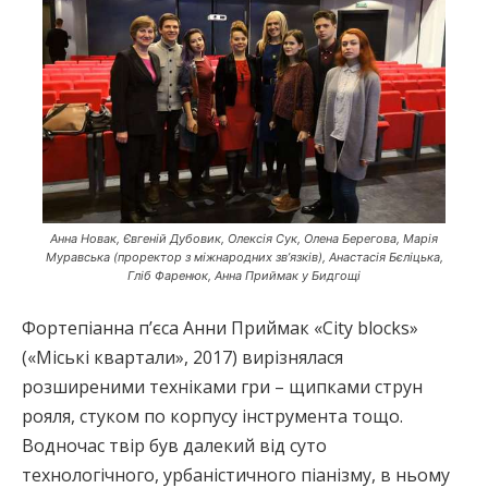
Анна Новак, Євгеній Дубовик, Олексія Сук, Олена Берегова, Марія
Муравська (проректор з міжнародних зв’язків), Анастасія Бєліцька,
Гліб Фаренюк, Анна Приймак у Бидгощі
Фортепіанна п’єса Анни Приймак «City blocks»
(«Міські квартали», 2017) вирізнялася
розширеними техніками гри – щипками струн
рояля, стуком по корпусу інструмента тощо.
Водночас твір був далекий від суто
технологічного, урбаністичного піанізму, в ньому