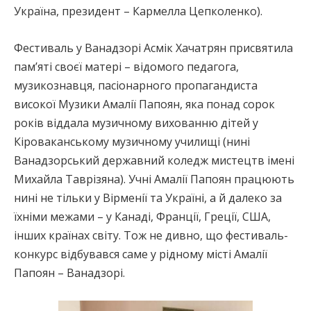
Україна, президент – Кармелла Цепколенко).
Фестиваль у Ванадзорі Асмік Хачатрян присвятила
пам’яті своєї матері – відомого педагога,
музикознавця, пасіонарного пропагандиста
високої Музики Амалії Папоян, яка понад сорок
років віддала музичному вихованню дітей у
Кіроваканському музичному училищі (нині
Ванадзорський державний коледж мистецтв імені
Михайла Таврізяна). Учні Амалії Папоян працюють
нині не тільки у Вірменії та Україні, а й далеко за
їхніми межами – у Канаді, Франції, Греції, США,
інших країнах світу. Тож не дивно, що фестиваль-
конкурс відбувався саме у рідному місті Амалії
Папоян – Ванадзорі.