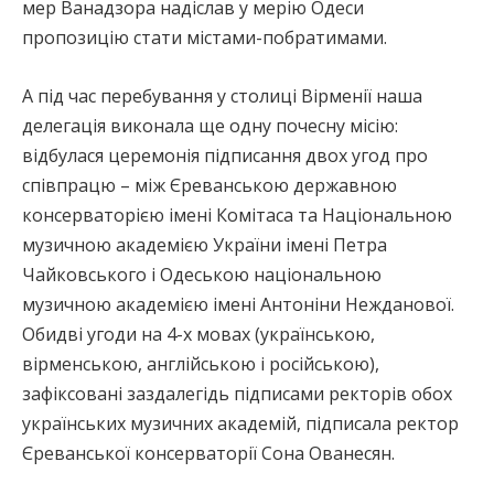
мер Ванадзора надіслав у мерію Одеси
пропозицію стати містами-побратимами.
А під час перебування у столиці Вірменії наша
делегація виконала ще одну почесну місію:
відбулася церемонія підписання двох угод про
співпрацю – між Єреванською державною
консерваторією імені Комітаса та Національною
музичною академією України імені Петра
Чайковського і Одеською національною
музичною академією імені Антоніни Нежданової.
Обидві угоди на 4-х мовах (українською,
вірменською, англійською і російською),
зафіксовані заздалегідь підписами ректорів обох
українських музичних академій, підписала ректор
Єреванської консерваторії Сона Ованесян.