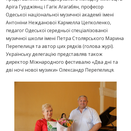
Аріга Гурджіянц і Гагік Агагабян, професор
Одеської національної музичної академії імені
Антоніни Нежданової Кармелла Цепколенко,
педагог Одеської середньої спеціалізованої
музичної школи імені Петра Столярського Марина
Перепелиця та автор цих рядків (голова журі).
Українську делегацію представляв також
директор Міжнародного фестивалю «Два дні та
дві ночі нової музики» Олександр Перепелиця.