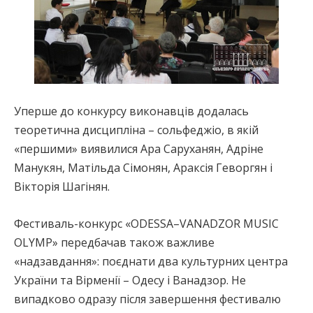
Уперше до конкурсу виконавців додалась
теоретична дисципліна – сольфеджіо, в якій
«першими» виявилися Ара Саруханян, Адріне
Манукян, Матільда Сімонян, Араксія Геворгян і
Вікторія Шагінян.
Фестиваль-конкурс «ODESSA–VANADZOR MUSIC
OLYMP» передбачав також важливе
«надзавдання»: поєднати два культурних центра
України та Вірменії – Одесу і Ванадзор. Не
випадково одразу після завершення фестивалю