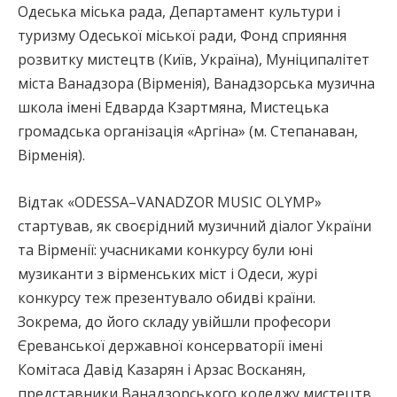
Одеська міська рада, Департамент культури і
туризму Одеської міської ради, Фонд сприяння
розвитку мистецтв (Київ, Україна), Муніципалітет
міста Ванадзора (Вірменія), Ванадзорська музична
школа імені Едварда Кзартмяна, Мистецька
громадська організація «Аргіна» (м. Степанаван,
Вірменія).
Відтак «ODESSA–VANADZOR MUSIC OLYMP»
стартував, як своєрідний музичний діалог України
та Вірменії: учасниками конкурсу були юні
музиканти з вірменських міст і Одеси, журі
конкурсу теж презентувало обидві країни.
Зокрема, до його складу увійшли професори
Єреванської державної консерваторії імені
Комітаса Давід Казарян і Арзас Восканян,
представники Ванадзорського коледжу мистецтв