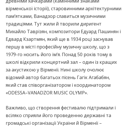
древніми хачкарами (камінними знаками
вірменської історії), старовинними архітектурними
пам’ятками, Ванадзор славиться музичними
традиціями. Тут жили й творили диригент
Михайло Таврізян, композитори Едуард Пашинян і
Едвард Кзартмян, який ще в 1934 році заснував
першу в місті професійну музичну школу, що з
1979-го носить його ім’я. Понад 50 років тому в
школі відкрили концертний зал – один із кращих
за акустикою у Вірменії. Нині школу очолює
відомий автор багатьох пісень Гагік Агабабян,
який став співорганізатором і координатором
«ODESSA–VANADZOR MUSIC OLYMP».
Важливо, що створення фестивалю підтримали і
всіляко сприяли його проведенню державні та
громадські організації України й Вірменії –