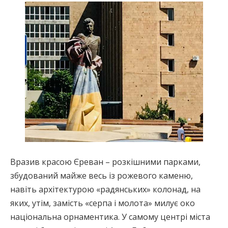
Вразив красою Єреван – розкішними парками,
збудований майже весь із рожевого каменю,
навіть архітектурою «радянських» колонад, на
яких, утім, замість «серпа і молота» милує око
національна орнаментика. У самому центрі міста