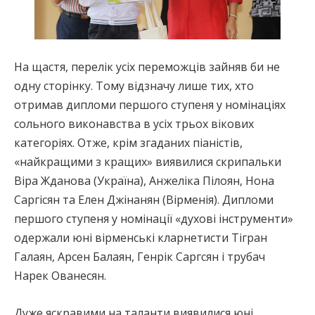
На щастя, перелік усіх переможців зайняв би не
одну сторінку. Тому відзначу лише тих, хто
отримав дипломи першого ступеня у номінаціях
сольного виконавства в усіх трьох вікових
категоріях. Отже, крім згаданих піаністів,
«найкращими з кращих» виявилися скрипальки
Віра Жданова (Україна), Анжеліка Пілоян, Нона
Саргісян та Елен Джінанян (Вірменія). Дипломи
першого ступеня у номінації «духові інструменти»
одержали юні вірменські кларнетисти Тігран
Галаян, Арсен Балаян, Генрік Саргсян і трубач
Нарек Ованесян.
Дуже яскравими на таланти виявилися юні