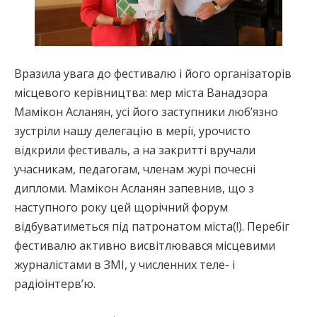
Вразила увага до фестивалю і його організаторів
місцевого керівництва: мер міста Ванадзора
Мамікон Асланян, усі його заступники люб’язно
зустріли нашу делегацію в мерії, урочисто
відкрили фестиваль, а на закритті вручали
учасникам, педагогам, членам журі почесні
дипломи. Мамікон Асланян запевнив, що з
наступного року цей щорічний форум
відбуватиметься під патронатом міста(!). Перебіг
фестивалю активно висвітлювався місцевими
журналістами в ЗМІ, у численних теле- і
радіоінтерв’ю.