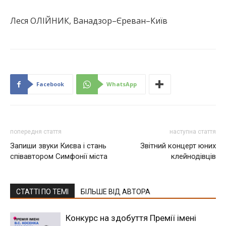
Леся ОЛІЙНИК, Ванадзор–Єреван–Київ
Facebook
WhatsApp
попередня стаття
наступна стаття
Запиши звуки Києва і стань
Звітний концерт юних
співавтором Симфонії міста
клейнодівців
СТАТТІ ПО ТЕМІ
БІЛЬШЕ ВІД АВТОРА
Конкурс на здобуття Премії імені