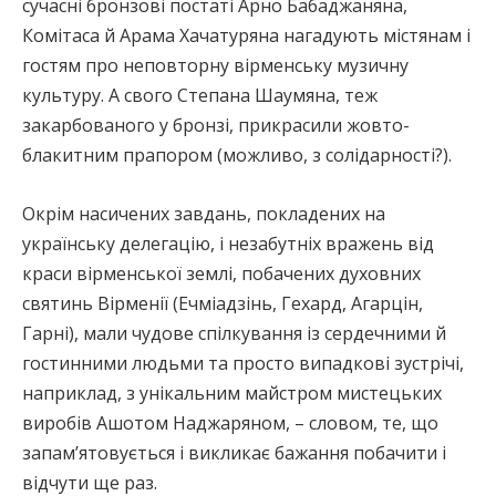
сучасні бронзові постаті Арно Бабаджаняна,
Комітаса й Арама Хачатуряна нагадують містянам і
гостям про неповторну вірменську музичну
культуру. А свого Степана Шаумяна, теж
закарбованого у бронзі, прикрасили жовто-
блакитним прапором (можливо, з солідарності?).
Окрім насичених завдань, покладених на
українську делегацію, і незабутніх вражень від
краси вірменської землі, побачених духовних
святинь Вірменії (Ечміадзінь, Гехард, Агарцін,
Гарні), мали чудове спілкування із сердечними й
гостинними людьми та просто випадкові зустрічі,
наприклад, з унікальним майстром мистецьких
виробів Ашотом Наджаряном, – словом, те, що
запам’ятовується і викликає бажання побачити і
відчути ще раз.