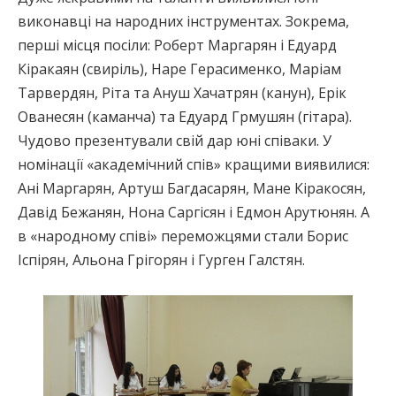
виконавці на народних інструментах. Зокрема,
перші місця посіли: Роберт Маргарян і Едуард
Кіракаян (свиріль), Наре Герасименко, Маріам
Тарвердян, Ріта та Ануш Хачатрян (канун), Ерік
Ованесян (каманча) та Едуард Грмушян (гітара).
Чудово презентували свій дар юні співаки. У
номінації «академічний спів» кращими виявилися:
Ані Маргарян, Артуш Багдасарян, Мане Кіракосян,
Давід Бежанян, Нона Саргісян і Едмон Арутюнян. А
в «народному співі» переможцями стали Борис
Іспірян, Альона Грігорян і Гурген Галстян.