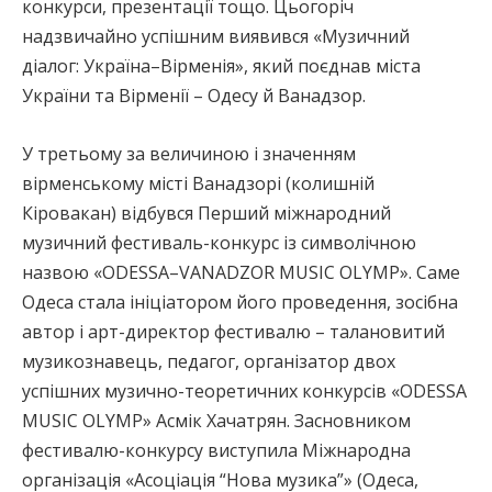
конкурси, презентації тощо. Цьогоріч
надзвичайно успішним виявився «Музичний
діалог: Україна–Вірменія», який поєднав міста
України та Вірменії – Одесу й Ванадзор.
У третьому за величиною і значенням
вірменському місті Ванадзорі (колишній
Кіровакан) відбувся Перший міжнародний
музичний фестиваль-конкурс із символічною
назвою «ODESSA–VANADZOR MUSIC OLYMP». Саме
Одеса стала ініціатором його проведення, зосібна
автор і арт-директор фестивалю – талановитий
музикознавець, педагог, організатор двох
успішних музично-теоретичних конкурсів «ODESSA
MUSIC OLYMP» Асмік Хачатрян. Засновником
фестивалю-конкурсу виступила Міжнародна
організація «Асоціація “Нова музика”» (Одеса,