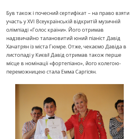
Був також і почесний сертифікат – на право взяти
участь у ХVІ Всеукраїнській відкритій музичній
олімпіаді «Голос країни». Його отримав
надзвичайно талановитий юний піаніст Давід
Хачатрян із міста Гюмре. Отже, чекаємо Давіда в
листопаді у Києві! Давід отримав також перше
місце в номінації «фортепіано», його колегою-
переможницею стала Емма Саргісян.